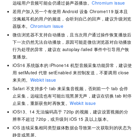
远端用户音频可能会仍通过扬声器播放。
Chromium issue
若用户加入另一个有使用
Android
设备
Chrome119
版本且
没佩戴耳机的用户的频道，会听到自己的回声，建议升级浏览
器版本。
Chromium issue
微信浏览器不支持自动播放，且当次用户通过操作恢复播放后
下一次仍然无法自动播放，原因可能是微信浏览器对自动播放
行为处理的异常，建议在
autoplay-failed
事件中引导用户恢
复播放。
iOS16
系统版本的
iPhone14
机型音频采集功能异常，建议使
用
setMuted
代替
setEnabled
来控制发送，不要调用
close
来关闭。
Webkit issue
Safari 不支持多个 tab 来采集音视频，否则前一个 tab 会停
止采集，远端流也有可能出现黑屏无声，建议在切换
tab
时停
止采集，重新获焦时再恢复。
Webkit issue
iOS13、14
无法编码高于 720p 的视频，建议设置视频的分
辨率不超过 720p，或升级到 iOS 15 及以上版本。
iOS
连续采集相同类型媒体数据会导致第一次获取到的状态为
静音或黑屏。