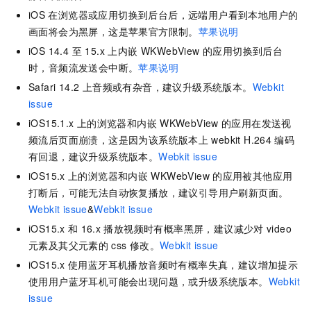
iOS
在浏览器或应用切换到后台后，远端用户看到本地用户的
画面将会为黑屏，这是苹果官方限制。
苹果说明
iOS 14.4 至 15.x 上内嵌 WKWebView 的应用切换到后台
时，音频流发送会中断。
苹果说明
Safari 14.2 上音频或有杂音，建议升级系统版本。
Webkit
issue
iOS15.1.x
上的浏览器和内嵌
WKWebView
的应用在发送视
频流后页面崩溃，这是因为该系统版本上
webkit H.264
编码
有回退，建议升级系统版本。
Webkit issue
iOS15.x
上的浏览器和内嵌
WKWebView
的应用被其他应用
打断后，可能无法自动恢复播放，建议引导用户刷新页面。
Webkit issue
&
Webkit issue
iOS15.x
和
16.x
播放视频时有概率黑屏，建议减少对
video
元素及其父元素的
css
修改。
Webkit issue
iOS15.x
使用蓝牙耳机播放音频时有概率失真，建议增加提示
使用用户蓝牙耳机可能会出现问题，或升级系统版本。
Webkit
issue