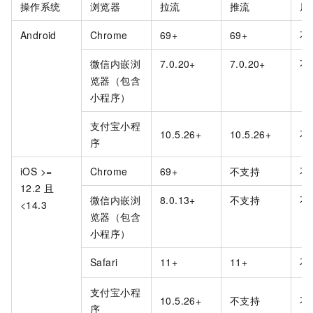
操作系统
浏览器
拉流
推流
屏
Android
Chrome
69+
69+
不
微信内嵌浏
7.0.20+
7.0.20+
不
览器（包含
小程序）
支付宝小程
10.5.26+
10.5.26+
不
序
iOS >=
Chrome
69+
不支持
不
12.2
且
微信内嵌浏
8.0.13+
不支持
不
<14.3
览器（包含
小程序）
Safari
11+
11+
不
支付宝小程
10.5.26+
不支持
不
序