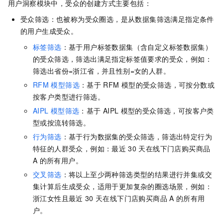
用户洞察模块中，受众的创建方式主要包括：
受众筛选：也被称为受众圈选，是从数据集筛选满足指定条件
的用户生成受众。
标签筛选
：基于用户标签数据集（含自定义标签数据集）
的受众筛选，筛选出满足指定标签值要求的受众，例如：
筛选出省份=浙江省，并且性别=女的人群。
RFM
模型筛选
：基于
RFM
模型的受众筛选，可按分数或
按客户类型进行筛选。
AIPL
模型筛选
：基于
AIPL
模型的受众筛选，可按客户类
型或按流转筛选。
行为筛选
：基于行为数据集的受众筛选，筛选出特定行为
特征的人群受众，例如：最近
30
天在线下门店购买商品
A
的所有用户。
交叉筛选
：将以上至少两种筛选类型的结果进行并集或交
集计算后生成受众，适用于更加复杂的圈选场景，例如：
浙江女性且最近
30
天在线下门店购买商品
A
的所有用
户。