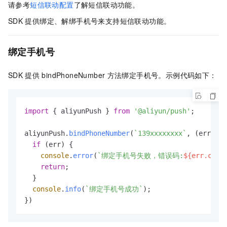
请参考
短信联动配置
了解短信联动功能。
SDK
提供绑定、解绑手机号来支持短信联动功能。
绑定手机号
SDK
提供
bindPhoneNumber
方法绑定手机号。示例代码如下：
import
 { aliyunPush } 
from
'@aliyun/push'
;

aliyunPush.
bindPhoneNumber
(
`139xxxxxxxx`
, 
(
err
) =>
if
 (err) {

console
.
error
(
`绑定手机号失败，错误码:
${err.code
return
;

  }

console
.
info
(
`绑定手机号成功`
);

})