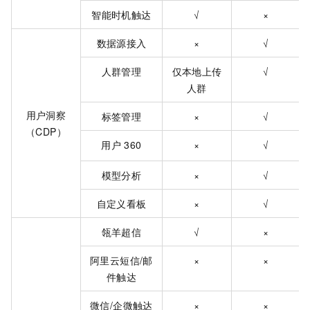
智能时机触达
√
×
数据源接入
×
√
人群管理
仅本地上传
√
人群
用户洞察
标签管理
×
√
（CDP）
用户
360
×
√
模型分析
×
√
自定义看板
×
√
瓴羊超信
√
×
阿里云短信/邮
×
×
件触达
微信/企微触达
×
×