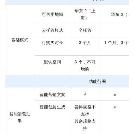
华东
2（上
可售卖地域
华东
2（上
海）
云托管模式
全托管
基础模式
可购买时长
3
个月
1
个月、3
个月
默认空间
3
个，不可
3
增购
功能范围
智能营销文案
√
×
智能创意生成
尝鲜规格不
×
智能运营助
支持
手
其余规格支
持