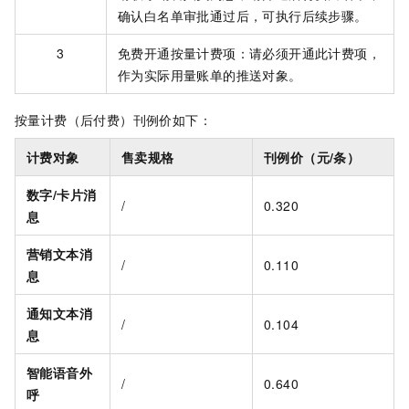
确认白名单审批通过后，可执行后续步骤。
3
免费开通按量计费项：请必须开通此计费项，
作为实际用量账单的推送对象。
按量计费（后付费）刊例价如下：
计费对象
售卖规格
刊例价（元/条）
数字/卡片消
/
0.320
息
营销文本消
/
0.110
息
通知文本消
/
0.104
息
智能语音外
/
0.640
呼