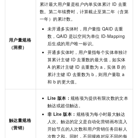
累计最大用户量是租户内单实体累计
ID
去重
数。第二年续费时，计算截止至第二年（含第
一年）的累计数。
未开通多实体时，用户量指
QAID
去重
数，QAID
是以空间为单位
ID-Mapping
用户量规格
后生成的用户唯一标识。
（洞察）
开通多实体时，用户量指每个实体单独计
算累计主键
ID
去重数的最大值，如实体
A
的累计主键
ID
去重数为
a，实体
B
的
累计主键
ID
去重数为
b，则用户量取
a
和
b
的更大值。
Lite
版本：
规格项为提供有限次数的文本
触达或超信触达。
非
Lite
版本：
规格项为每小时最大触达
触达量规格
人次。触达的定义是自动化营销画布流入
（营销）
开始节点的人次数和用户营销任务目标人
次数之和。同时，不同规格对应不同的每