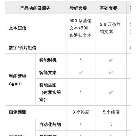
产品功能及服务
尝鲜套餐
基础套餐
高
500
条营销
2.8
万条营
3
文本短信
文本+500
销文本
文
条通知文本
数字/卡片短信
5
智能时机
\
✅
智能文案
✅
✅
智能营销
Agent
智能生图
（创意实验
\
✅
室）
画像预测
3
个维度
5
个维度
8
自动化营销
\
\