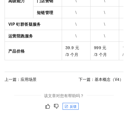
高级能力
门店营销
\
\
短链管理
\
\
VIP
钉群答疑服务
\
\
运营陪跑服务
\
\
39.9
元
999
元
19
产品价格
/3
个月
/3
个月
/3
上一篇：
应用场景
下一篇：
基本概念（V4）
该文章对您有帮助吗？
反馈