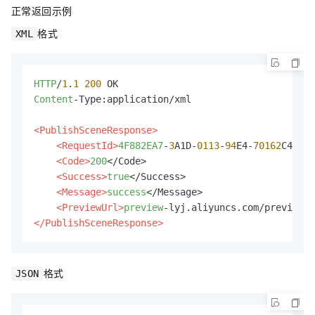
正常返回示例
格式
XML
HTTP
/
1
.
1
200
Content
-Type:application/xml

<PublishSceneResponse>
<RequestId>
4F882EA7
-
3
A1D-
0113
-
94
E4-
70162
C4****
<Code>
200
</Code>

<Success>
true
</Success>

<Message>
success
</Message>

<PreviewUrl>
preview
</PublishSceneResponse>
格式
JSON