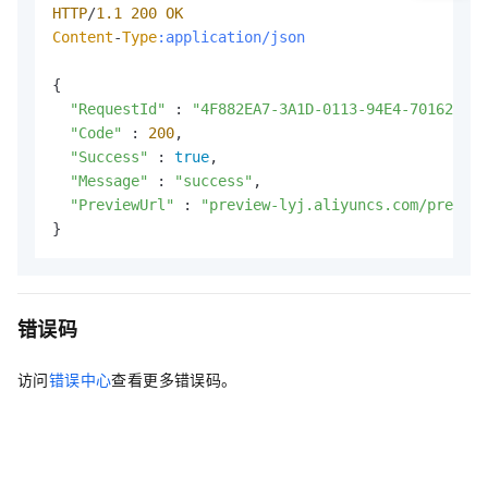
HTTP
/
1.1
200
OK
Content
-
Type
:application/json
{

"RequestId"
 : 
"4F882EA7-3A1D-0113-94E4-70162C4**
"Code"
 : 
200
,

"Success"
 : 
true
,

"Message"
 : 
"success"
,

"PreviewUrl"
 : 
"preview-lyj.aliyuncs.com/preview
}
错误码
访问
错误中心
查看更多错误码。