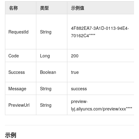
名称
类型
示例值
4F882EA7-3A1D-0113-94E4-
RequestId
String
70162C4****
Code
Long
200
Success
Boolean
true
Message
String
success
preview-
PreviewUrl
String
lyj.aliyuncs.com/preview/xxx****
示例