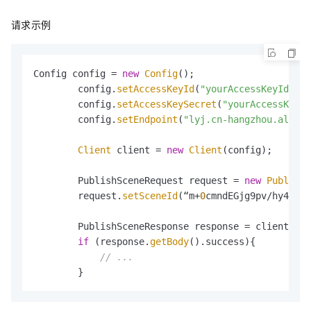
请求示例
Config config = 
new
Config
();

        config.
setAccessKeyId
(
"yourAccessKeyId"
);

        config.
setAccessKeySecret
(
"yourAccessKeySe
        config.
setEndpoint
(
"lyj.cn-hangzhou.aliyun
Client
 client = 
new
Client
(config);

        PublishSceneRequest request = 
new
PublishS
        request.
setSceneId
(“m+
0
cmndEGjg9pv/hy4jh**
        PublishSceneResponse response = client.
pub
if
 (response.
getBody
().success){

// ...
        }