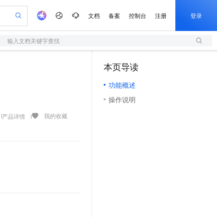
文档
备案
控制台
注册
登录
输入文档关键字查找
验
作计划
器
AI 活动
专业服务
服务伙伴合作计划
开发者社区
加入我们
服务平台百炼
阿里云 OPC 创新助力计划
本页导读
（0）
一站式生成采购清单，支持单品或批量购买
S
可编辑精美 PPT 文稿
S产品伙伴计划（繁花）
峰会
造的大模型服务与应用开发平台
轻量应用服务器
Agency Agents：拥有专属领域专家
AI 生产力先锋
Al MaaS 服务伙伴赋能合作
域名
博文
Careers
至高可申请百万元
功能概述
性可伸缩的云计算服务
 轻松生成专业的 PPT
开启高性价比 AI 编程新体验
先锋实践拓展 AI 生产力的边界
快速构建应用程序和网站，即刻迈出上云第一步
多领域专家智能体,一键组建 AI 虚拟交付团队
Token 补贴，五大权
计划
海大会
伙伴信用分合作计划
商标
问答
社会招聘
操作说明
益加速 OPC 成功
S
帕鲁游戏服务器
数字证书管理服务（原SSL证书）
HappyHorse 打造一站式影视创作平台
飞天发布时刻
HOT
划
备案
电子书
校园招聘
联机服务器，轻松开启游戏
视频创作，一键激活电商全链路生产力
全托管，含MySQL、PostgreSQL、SQL Server、MariaDB多引擎
实现全站HTTPS，呈现可信的WEB访问
所见，即是所愿
可视化编排打通从文字构思到成片全链路闭环
我的收藏
产品详情
更多支持
划
公司注册
镜像站
视频生成
语音识别与合成
 智能体与工作流应用
短信服务
漫剧工坊：一站式动画创作平台
AI 实训营
合作伙伴培训与认证
划
上云迁移
的智能体编程平台
站生成，高效打造优质广告素材
通过阿里云百炼高效搭建AI应用,助力高效开发
快速生产连贯的高质量长漫剧
从基础到进阶，Agent 创客手把手教你
国内短信简单易用，安全可靠，秒级触达，全球覆盖200+国家和地区。
e-1.1-T2V
Qwen3-TTS-Flash
lScope
我要反馈
查询合作伙伴
畅细腻的高质量视频
离线语音合成大模型，多语言方言自适应，低延迟高稳定
n Alibaba Cloud ISV 合作
代维服务
olarDB
建企业门户网站
大数据开发治理平台 DataWorks
10 分钟搭建微信、支付宝小程序
创新加速
ope
登录合作伙伴管理后台
我要建议
站，无忧落地极速上线
以可视化方式快速构建移动和 PC 门户网站
100%兼容MySQL、PostgreSQL，兼容Oracle，支持集中和分布式
高效部署网站，快速应用到小程序
Data Agent 驱动的一站式 Data+AI 开发治理平台
e-1.1-I2V
Cosyvoice-V3-Flash
安全
畅自然，细节丰富
高表现力语音合成大模型，语音克隆听感自然
我要投诉
上云场景组合购
伴
边界网络安全防护产品
漫剧创作，剧本、分镜、视频高效生成
覆盖90%+业务场景，专享组合折扣价
2V
VPN
Fun-ASR