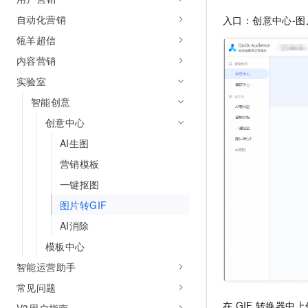
AI 产品 免费试用
网络
安全
云开发大赛
自动化营销
入口：创意中心-图
Tableau 订阅
1亿+ 大模型 tokens 和 
瓴羊超信
可观测
入门学习赛
中间件
AI空中课堂在线直播课
140+云产品 免费试用
大模型服务
内容营销
上云与迁云
产品新客免费试用，最长1
数据库
实验室
生态解决方案
千问AI平台-Token Plan
企业出海
大模型ACA认证体验
大数据计算
智能创意
助力企业全员 AI 认知与能
行业生态解决方案
创意中心
政企业务
媒体服务
千问AI平台-模型体验
开发者生态解决方案
AI生图
在线体验全尺寸、多种模态
企业服务与云通信
营销模板
AI 开发和 AI 应用解决
Happy 系列大模型
域名与网站
一键抠图
图片转GIF
终端用户计算
AI消除
Serverless
大模型解决方案
模板中心
开发工具
智能运营助手
快速部署 Dify，高效搭建 
常见问题
迁移与运维管理
在
GIF
转换器中上