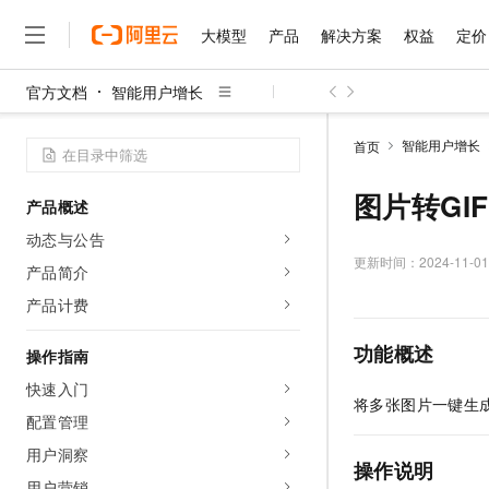
大模型
产品
解决方案
权益
定价
官方文档
智能用户增长
大模型
产品
解决方案
权益
定价
云市场
伙伴
服务
了解阿里云
精选产品
精选解决方案
普惠上云
产品定价
精选商城
成为销售伙伴
售前咨询
为什么选择阿里云
千问AI平台
智能用户增长
首页
了解云产品的定价详情
大模型服务平台百炼
睿译宝，AI翻译排版一
普惠上云 官方力荐
分销伙伴
在线服务
网站建设
什么是云计算
大
大模型服务与应用平台
上传文档即自动完成翻译和
云服务器38元/年起，超
图片转GIF
产品概述
咨询伙伴
多端小程序
技术领先
云上成本管理
售后服务
千问大模型
GLM-5.2：长任务时代
官方推荐返现计划
大模型
动态与公告
大模型
精选产品
精选解决方案
Salesforce 国际版订阅
稳定可靠
管理和优化成本
多元化、高性能、安全可靠
推荐新用户得奖励，单订单
更新时间：
2024-11-01
销售伙伴合作计划
产品简介
自助服务
友盟天域
安全合规
人工智能与机器学习
AI
文本生成
无影云电脑
Hermes Agent，打造
云工开物
产品计费
无影生态合作计划
在线服务
观测云
分析师报告
随时随地安全接入的云上超
自主进化，持久记忆，越用
高校专属算力普惠，学生认
计算
互联网应用开发
Qwen3.8-Max
HOT
功能概述
Salesforce On Alibaba C
工单服务
操作指南
智能体时代全能旗舰模型
Tuya 物联网平台阿里云
研究报告与白皮书
云解析DNS
快速拥有专属 OpenClaw
Consulting Partner 合
大数据
容器
快速入门
免费试用
短信专区
将多张图片一键生
蓝凌 OA
Qwen3.7-Plus
AI 大模型销售与服务生
配置管理
现代化应用
存储
天池大赛
能看、能想、能动手的多模
云原生大数据计算服务 Max
解决方案免费试用 新老
电子合同
用户洞察
面向分析的企业级SaaS模
最高领取价值200元试用
安全
操作说明
网络与CDN
AI 算法大赛
Qwen3-VL-Plus
畅捷通
用户营销