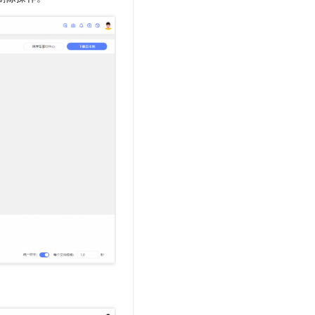
t.diy 一步搞定创意建站
构建大模型应用的安全防护体系
通过自然语言交互简化开发流程,全栈开发支持
通过阿里云安全产品对 AI 应用进行安全防护