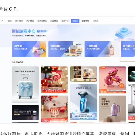
服务生态伙伴
视觉 Coding、空间感知、多模态思考等全面升级
1M上下文，专为长程任务能力而生
云工开物
企业应用
Night Plan 支持 Qwen 3.8-Max
AI 办公
NEW
片转
GIF。
Red Hat
30+ 款产品免费体验
夜间 5 折，Qwen/Meoo/TokenPlan 客户专享
AI智能应用
科研合作
ERP
堂（旗舰版）
SUSE
智能客服
AI 应用构建
大模型原生
CRM
2个月
自动承接线索
建站小程序
Qoder
大模型服务平台百炼-应用模版
OA 办公系统
HOT
NEW
面向真实软件
个人版上线、团队版降价；千问3.8-Max首发发尝鲜
丰富多元化的应用模版和解决方案
力提升
财税管理
模板建站
万有无界
大模型服务平台百炼-智能体
400电话
定制建站
的模型效果
灵活可视化地构建企业级 Agent
方案
广告营销
模板小程序
秒悟
人工智能平台 PAI
定制小程序
云端极速 AI 
新一代 AI 视频生成模型，深度适配广告营销等场景
AI Native 的算法工程平台，一站式完成建模、训练、推理服务部署
APP 开发
建站系统
AI 应用
10分钟微调：让0.6B模型媲美235B模型
多模态数据信
依托云原生高可用架构,实现Dify私有化部署
用1%尺寸在特定领域达到大模型90%以上效果
传多张图片，点击图片，支持对图片进行填充屏幕、适应屏幕、复制、