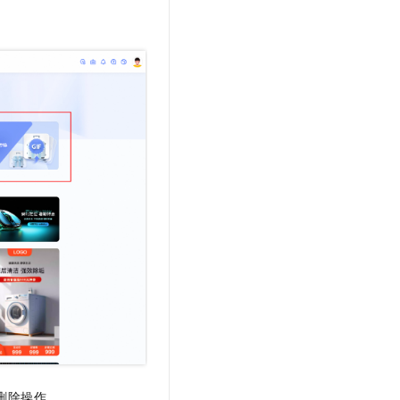
文戏情感细腻自然，动作戏激烈拳拳到肉，实现更强表演能力
支持中英文自由切换，具备更强的噪声鲁棒性
云聚AI 严选权益
SSL 证书
，一键激活高效办公新体验
精选AI产品，从模型到应用全链提效
堡垒机
AI 用量加速计划
应用
防火墙
、识别商机，让客服更高效、服务更出色。
新老同享，达量后返
千问办公
主机安全
NEW
的智能体编程平台
一站式AI生产力平台
AI 应用及服务市场
伶鹊
企业级人与Agent协作平台，接入和调度多个数字员工
智能客服平台，对话机器人、对话分析、智能外呼
AI 应用
大模型服务平台百炼 - 全妙
大模型
应用创作平台
多模态内容创作工具，已接入 DeepSeek
自然语言处理
数据标注
机器学习
息提取
与 AI 智能体进行实时音视频通话
从文本、图片、视频中提取结构化的属性信息
构建支持视频理解的 AI 音视频实时通话应用
删除操作。