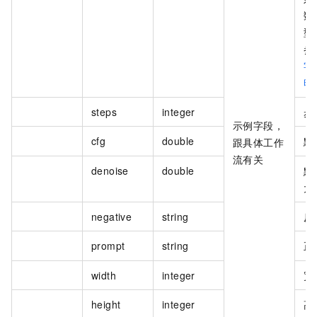
数
型
参
字
明
steps
integer
步
示例字段，
cfg
double
默
跟具体工作
流有关
denoise
double
默
大
negative
string
反
prompt
string
正
width
integer
宽
height
integer
高