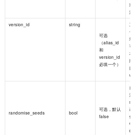
现
滚
version_id
string
工
号
可选
增
（alias_id
可
和
本
version_id
版
必填一个）
口，
v2.
自
流
se
可选，默认
改
randomise_seeds
bool
false
值
中
Co