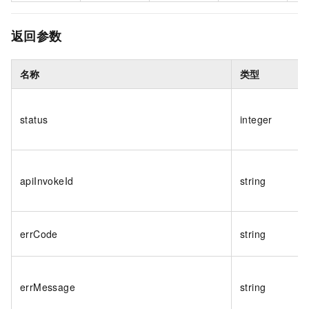
返回参数
名称
类型
status
integer
apiInvokeId
string
errCode
string
errMessage
string