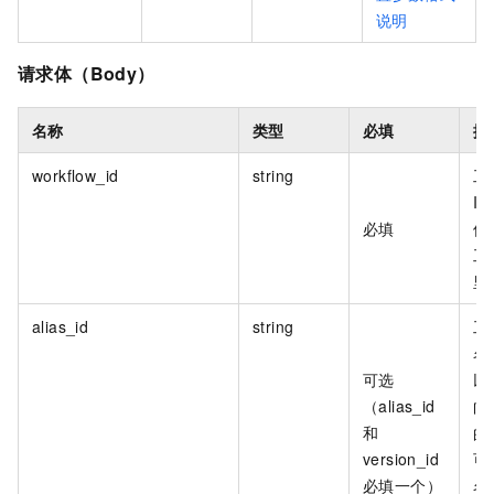
说明
请求体（Body）
名称
类型
必填
描
workflow_id
string
工
I
必填
值
工
里
alias_id
string
工
名
可选
以
（alias_id
向
和
的
version_id
可
必填一个）
名