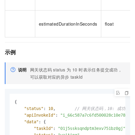
estimatedDurationInSeconds
float
示例
说明
网关状态码 status 为 10 时表示任务提交成功，
可以获取对应的异步 taskId
{
"status"
:
10
,
// 网关状态码，10: 成功，20
"apiInvokeId"
:
"i_66c587a7c6fd500028c10e78"
,
"data"
:
{
"taskId"
:
"01j5ssksqndptm3exv751bz0gj"
,