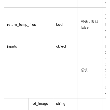
缓
是
作
可选，默认
return_temp_files
bool
时
false
e
果.
inputs
object
in
式
作
为
必填
流
置
射
容
例
ref_image
string
参
如