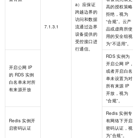
a）应保证
高的授权策略
跨越边界的
拒绝，视为
访问和数据
“合规”。云产
7.1.3.1
流通过边界
品或虚商所使
设备提供的
用的安全组视
受控接口进
为“不适用”。
行通信。
RDS
实例为
开启公网
IP，
开启公网
IP
或者开启白名
的
RDS
实例
单未设置为对
白名单未对所
所有来源
IP
有来源开放
开放，视为
“合规”。
Redis
实例专
Redis
实例开
有网络下开启
启密码认证
密码认证，视
为”合规“。