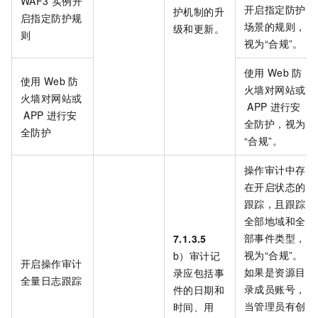
WAF3
实例开
开启指定防护
护机制的升
启指定防护规
场景的规则，
级和更新。
则
视为“合规”。
使用
Web
防
使用
Web
防
火墙对网站或
火墙对网站或
APP
进行安
APP
进行安
全防护，视为
全防护
“合规”。
操作审计中存
在开启状态的
跟踪，且跟踪
全部地域和全
部事件类型，
7.1.3.5
视为“合规”。
b）审计记
开启操作审计
如果是资源目
录应包括事
全量日志跟踪
录成员账号，
件的日期和
当管理员有创
时间、用