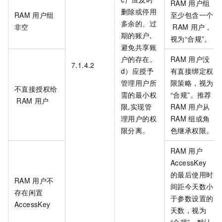
RAM
用户组
删除或停用
RAM
用户组
至少包含一个
多余的、过
非空
RAM
用户，
期的账户,
视为“合规”。
避免共享账
户的存在。
RAM
用户没
7.1.4.2
d）应授予
有直接绑定权
管理用户所
限策略，视为
不直接授权给
需的最小权
“合规”。推荐
RAM
用户
限,实现管
RAM
用户从
理用户的权
RAM
组或角
限分离。
色继承权限。
RAM
用户
AccessKey
的最后使用时
RAM
用户不
间距今天数小
存在闲置
于参数设置的
AccessKey
天数，视为