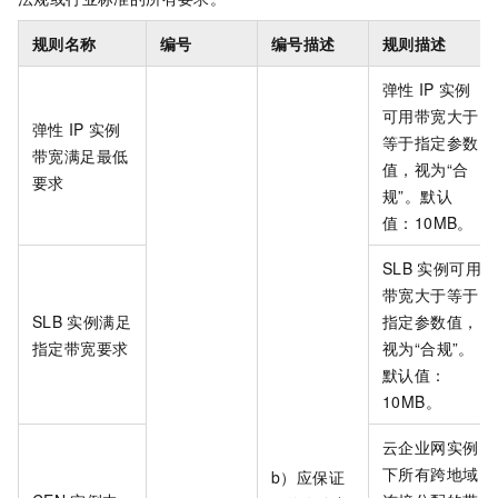
规则名称
编号
编号描述
规则描述
弹性
IP
实例
可用带宽大于
弹性
IP
实例
等于指定参数
带宽满足最低
值，视为“合
要求
规”。默认
值：10MB。
SLB
实例可用
带宽大于等于
SLB
实例满足
指定参数值，
指定带宽要求
视为“合规”。
默认值：
10MB。
云企业网实例
下所有跨地域
b）应保证