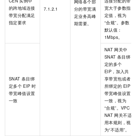
CEN
实例中
连接分配的带
网络各个部
的跨地域连接
宽大于参数指
7.1.2.1
分的带宽满
带宽分配满足
定值，视为
足业务高峰
指定要求
“合规”。参数
期需要。
默认值：
1Mbps。
NAT
网关中
SNAT
条目绑
定的多个
EIP，加入共
SNAT
条目绑
享带宽包或者
定多个
EIP
时
所绑定的
EIP
带宽峰值设置
带宽峰值设置
一致
一致，视为
“合规”。VPC
NAT
网关不适
用本规则，视
为“不适用”。