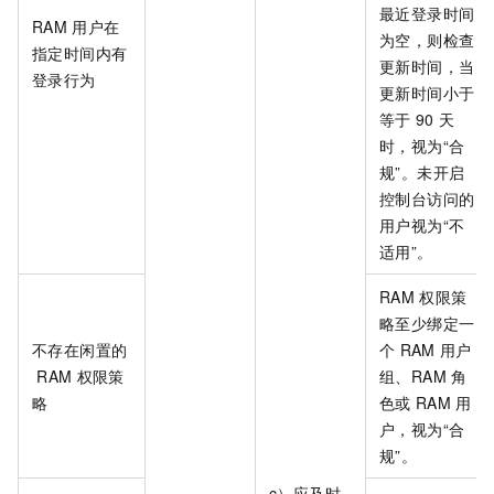
最近登录时间
RAM
用户在
为空，则检查
指定时间内有
更新时间，当
登录行为
更新时间小于
等于
90
天
时，视为“合
规”。未开启
控制台访问的
用户视为“不
适用”。
RAM
权限策
略至少绑定一
不存在闲置的
个
RAM
用户
RAM
权限策
组、RAM
角
略
色或
RAM
用
户，视为“合
规”。
c）应及时