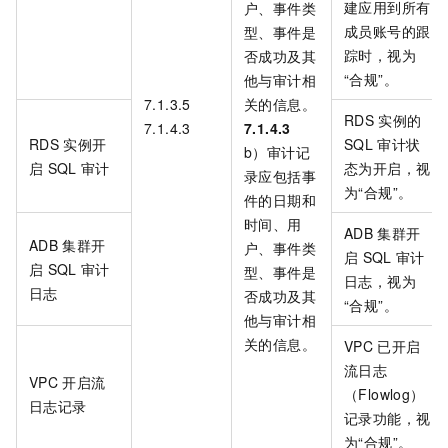
建应用到所有
户、事件类
成员账号的跟
型、事件是
踪时，视为
否成功及其
“合规”。
他与审计相
7.1.3.5
关的信息。
RDS
实例的
7.1.4.3
7.1.4.3
RDS
实例开
SQL
审计状
b）审计记
启
SQL
审计
态为开启，视
录应包括事
为“合规”。
件的日期和
时间、用
ADB
集群开
ADB
集群开
户、事件类
启
SQL
审计
启
SQL
审计
型、事件是
日志，视为
日志
否成功及其
“合规”。
他与审计相
关的信息。
VPC
已开启
流日志
VPC
开启流
（Flowlog）
日志记录
记录功能，视
为“合规”。