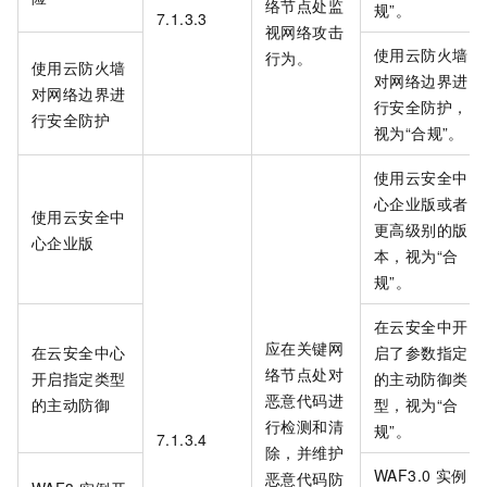
络节点处监
规”。
7.1.3.3
视网络攻击
使用云防火墙
行为。
使用云防火墙
对网络边界进
对网络边界进
行安全防护，
行安全防护
视为“合规”。
使用云安全中
心企业版或者
使用云安全中
更高级别的版
心企业版
本，视为“合
规”。
在云安全中开
应在关键网
在云安全中心
启了参数指定
络节点处对
开启指定类型
的主动防御类
恶意代码进
的主动防御
型，视为“合
行检测和清
规”。
7.1.3.4
除，并维护
WAF3.0
实例
恶意代码防