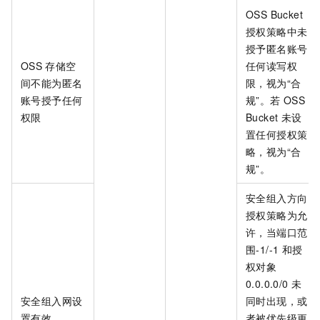
OSS Bucket
授权策略中未
授予匿名账号
OSS
存储空
任何读写权
间不能为匿名
限，视为“合
账号授予任何
规”。若
OSS
权限
Bucket
未设
置任何授权策
略，视为“合
规”。
安全组入方向
授权策略为允
许，当端口范
围-1/-1
和授
权对象
0.0.0.0/0
未
安全组入网设
同时出现，或
置有效
者被优先级更