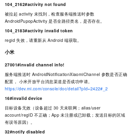
104_2162#activity not found
被拉起
activity
未找到，检查服务端推送时参数
AndroidPupopActivity 是否全路径类名，是否存在。
104_2183#activity invalid token
regid
失效，请重新从
Android
端获取。
小米
27001#invalid channel info!
服务端推送时
AndroidNotificationXiaomiChannel
参数是否正确
配置， 小米开放平台消息渠道是否成功申请。
https://dev.mi.com/console/doc/detail?pId=2422#_2
16#invalid device
目标设备无效（设备超过
30
天未联网；alias/user
account/regID
不正确；App
未注册或已卸载；发送目标的区域
有误等原因）。
32#notify disabled