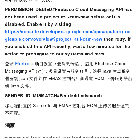
PERMISSION_DENIED#Firebase Cloud Messaging API has
not been used in project atli-cam-new before or it is
disabled. Enable it by visiting
https://console.developers.google.com/apis/api/fcm.goo
gleapis.com/overview?project=atli-cam-new
then retry. If
you enabled this API recently, wait a few minutes for the
action to propagate to our systems and retry.
登录
Firebase
项目设置
→
云消息传递， 启用
Firebase Cloud
Messaging API(v1)；项目设置
→
服务账号，选择
java
生成服务
器密钥
json
文件并在
EMAS
控制台厂商通道
FCM
上传服务器密
钥
json
文件。
SENDER_ID_MISMATCH#SenderId mismatch
移动端配置的
SenderId
与
EMAS
控制台 FCM
上传的服务证书
不匹配。
鸿蒙