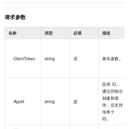
请求参数
名称
类型
必填
描述
ClientToken
string
否
幂等参数。
应用 ID。
通过控制台
创建和查
AppId
string
是
询，仅支持
传单个
ID。