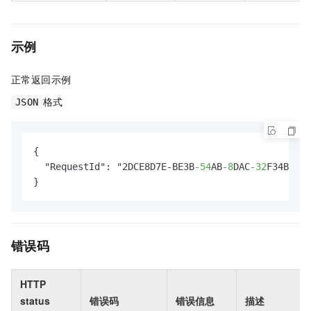
示例
正常返回示例
格式
JSON
{

  "RequestId": "2DCE8D7E-BE3B
-54
AB
-8
DAC
-32
F34BED07
}
错误码
HTTP
status
错误码
错误信息
描述