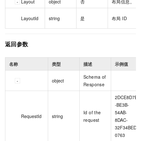
Layout
object
否
布局信息。
LayoutId
string
是
布局 ID
返回参数
名称
类型
描述
示例值
Schema of
object
Response
2DCE8D7E
-BE3B-
Id of the
54AB-
RequestId
string
request
8DAC-
32F34BED
0763