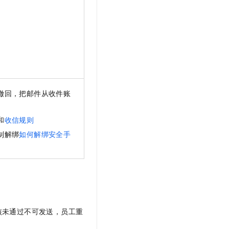
撤回，把邮件从收件账
和
收信规则
制解绑
如何解绑安全手
核未通过不可发送，员工重