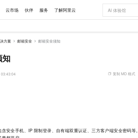
云市场
伙伴
服务
了解阿里云
AI 特惠
数据与 API
成为产品伙伴
企业增值服务
最佳实践
价格计算器
AI 场景体
基础软件
产品伙伴合
阿里云认证
市场活动
配置报价
大模型
决方案
邮箱安全
邮箱安全须知
自助选配和估算价格
步到位
域名与网站
智启 AI 普惠权益
产品生态集成认证中心
企业支持计划
云上春晚
Qwen Audio：打造专属 AI 语音助手
千问官方 MaaS 平台，为开发者和 Agent 而生，新用户赠送 1 亿 + tokens 额度
云服务器 EC
一句话生成原生
AI Coding
阿里云Maa
2026 阿里云
为企业打
数据集
Windows
大模型认证
模型
NEW
NEW
格式还原
值低价云产品抢先购
提供智能易用的域名与建站服务
至高享 1亿+免费 tokens，加速 Al 应用落地
Qwen-Audio-3.0-Realtime 端到端实时语音角色扮演
安全可靠、弹
输入一句话想法,
智能编程，一键
须知
产品生态伙伴
专家技术服务
云上奥运之旅
弹性计算合作
阿里云中企出
手机三要素
宝塔 Linux
全部认证
价格优势
开源旗舰模型
对象存储 OSS
即刻拥有 DeepSeek-V4-Pro
阿里云 OPC 创新助力计划
云数据库 RD
一键部署幻兽
AI 电商营销
产品生态伙伴工作台
企业增值服务台
云栖战略参考
云存储合作计
云栖大会
身份实名认证
CentOS
训练营
推动算力普惠，释放技术红利
的大模型服务
最高返9万
真正可用的 1M 上下文,一次完成代码全链路开发
轻松解锁专属 DeepSeek-V4-Pro
至高百万元 Token 补贴，加速一人公司成长
稳定、安全、高性价比、高性能的云存储服务
一键购买专属
从图文生成到
复制 MD 格式
 03:43:04
云上的中国
数据库合作计
活动全景
短信
Docker
图片和
自进化智能体
人工智能平台 PAI
5 分钟轻松部署专属 QwenPaw
Token Plan 模型订阅计划
Qoder
高效搭建 AI
AI 广告创作
企业成长
大模型
NEW
HOT
信息公告
看见新力量
云网络合作计
OCR 文字识别
JAVA
级电脑
越聪明
证享300元代金券
一站式AI开发、训练和推理服务
Qwen3.8-Max 首发尝鲜，限时加量 10 倍，夜间低至2折
从聊天伙伴进化为能主动干活的本地数字员工
面向真实软件
图文、视频一
Kimi-K3
HappyHors
NEW
魔搭 Mode
loud
服务实践
官网公告
Kimi 最新旗舰模型，长程编程与推理利器
让文字生成流
金融模力时刻
Salesforce O
版
发票查验
全能环境
Qoder CN
Claude Code + GStack 打造工程团队
千问办公，限时限量积分加倍
云原生数据库 P
低代码高效构
AI 建站
NEW
作计划
计划
创新中心
魔搭 ModelSc
健康状态
让AI从“聊天伙伴”进化为能干活的“数字员工”
覆盖公网/内网、递归/权威、移动APP等全场景解析服务
安装技能 GStack，拥有专属 AI 工程团队
你的AI工作搭子，覆盖日常办公高频场景
基于千问大模型等，支持代码智能生成、研发智能问答
0 代码专业建
客户案例
天气预报查询
操作系统
Deepseek-v4-pro
HappyHors
态合作计划
态智能体模型
旗舰 MoE 大模型，百万上下文与顶尖推理能力
图生视频，流
Compute
同享
容器服务 Kubernetes 版 ACK
万小智 AI 建站低至 15元/月
云防火墙
AI 短剧/漫剧
快递物流查询
WordPress
成为服务伙
高校合作
含安全手机、IP
限制登录、自有端双重认证、三方客户端安全密码等
式云数据仓库
点，立即开启云上创新
提供一站式管理容器应用的 K8s 服务
送.CN域名，送备案服务码
云原生的云上
AI助力短剧
GLM-5.2
Wan2.7-T
Ubuntu
尽量都开启。