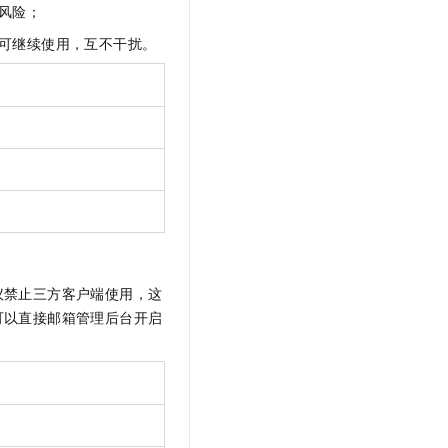
风险；
t.diy 一步搞定创意建站
构建大模型应用的安全防护体系
通过自然语言交互简化开发流程,全栈开发支持
通过阿里云安全产品对 AI 应用进行安全防护
可继续使用，互不干扰。
议禁止三方客户端使用，这
可以直接邮箱管理后台开启