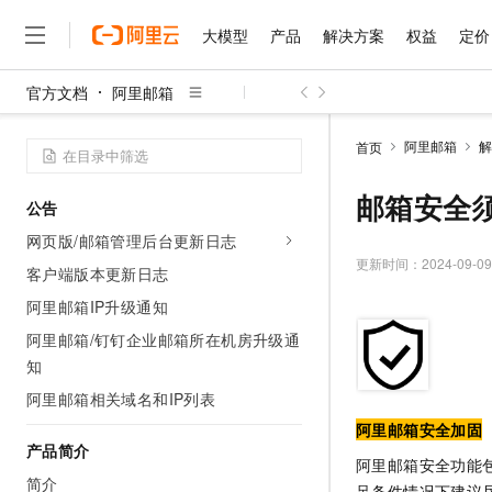
大模型
产品
解决方案
权益
定价
官方文档
阿里邮箱
大模型
产品
解决方案
权益
定价
云市场
伙伴
服务
了解阿里云
精选产品
精选解决方案
普惠上云
产品定价
精选商城
成为销售伙伴
售前咨询
为什么选择阿里云
千问AI平台
阿里邮箱
解
首页
了解云产品的定价详情
大模型服务平台百炼
睿译宝，AI翻译排版一
普惠上云 官方力荐
分销伙伴
在线服务
网站建设
什么是云计算
大
大模型服务与应用平台
上传文档即自动完成翻译和
云服务器38元/年起，超
邮箱安全
公告
咨询伙伴
多端小程序
技术领先
云上成本管理
售后服务
千问大模型
GLM-5.2：长任务时代
官方推荐返现计划
大模型
网页版/邮箱管理后台更新日志
大模型
精选产品
精选解决方案
Salesforce 国际版订阅
稳定可靠
管理和优化成本
多元化、高性能、安全可靠
推荐新用户得奖励，单订单
更新时间：
2024-09-09
销售伙伴合作计划
客户端版本更新日志
自助服务
友盟天域
安全合规
人工智能与机器学习
AI
文本生成
无影云电脑
Hermes Agent，打造
云工开物
阿里邮箱IP升级通知
无影生态合作计划
在线服务
观测云
分析师报告
随时随地安全接入的云上超
自主进化，持久记忆，越用
高校专属算力普惠，学生认
计算
互联网应用开发
阿里邮箱/钉钉企业邮箱所在机房升级通
Qwen3.8-Max
HOT
Salesforce On Alibaba C
工单服务
知
智能体时代全能旗舰模型
Tuya 物联网平台阿里云
研究报告与白皮书
云解析DNS
快速拥有专属 OpenClaw
Consulting Partner 合
大数据
容器
免费试用
短信专区
阿里邮箱相关域名和IP列表
蓝凌 OA
Qwen3.7-Plus
AI 大模型销售与服务生
现代化应用
存储
天池大赛
阿里邮箱安全加固
能看、能想、能动手的多模
云原生大数据计算服务 Max
解决方案免费试用 新老
电子合同
产品简介
阿里邮箱安全功能包
面向分析的企业级SaaS模
最高领取价值200元试用
安全
网络与CDN
AI 算法大赛
Qwen3-VL-Plus
简介
畅捷通
足条件情况下建议