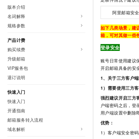
AI 产品 免费试用
网络
版本介绍
安全
云开发大赛
Tableau 订阅
1亿+ 大模型 tokens 和 
阿里邮箱安
名词解释
可观测
入门学习赛
中间件
AI空中课堂在线直播课
140+云产品 免费试用
规格参数
大模型服务
如下几类场景，建
上云与迁云
产品新客免费试用，最长1
数据库
箱，可对其做一些
生态解决方案
产品计费
千问AI平台-Token Plan
企业出海
大模型ACA认证体验
大数据计算
登录安全
购买续费
助力企业全员 AI 认知与能
行业生态解决方案
政企业务
媒体服务
升级邮箱
千问AI平台-模型体验
账号日常使用建议
开发者生态解决方案
在线体验全尺寸、多种模态
开启邮箱具备的安
VIP服务包
企业服务与云通信
AI 开发和 AI 应用解决
退订说明
1、关于三方客户
Happy 系列大模型
域名与网站
1）需要使用三方
快速入门
终端用户计算
强烈建议开启三方
快速入门
户端密码之后，登
Serverless
大模型解决方案
开通指南
用户端设置中删除
邮箱服务转入流程
开发工具
优势：
快速部署 Dify，高效搭建 
域名解析
1）客户端安全密
迁移与运维管理