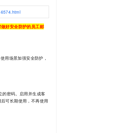
文戏情感细腻自然，动作戏激烈拳拳到肉，实现更强表演能力
支持中英文自由切换，具备更强的噪声鲁棒性
云聚AI 严选权益
SSL 证书
，一键激活高效办公新体验
精选AI产品，从模型到应用全链提效
46574.html
堡垒机
AI 用量加速计划
应用
求做好安全防护的员工邮
防火墙
、识别商机，让客服更高效、服务更出色。
新老同享，达量后返
千问办公
主机安全
NEW
的智能体编程平台
一站式AI生产力平台
AI 应用及服务市场
伶鹊
的使用场景加强安全防护，
企业级人与Agent协作平台，接入和调度多个数字员工
智能客服平台，对话机器人、对话分析、智能外呼
AI 应用
大模型服务平台百炼 - 全妙
大模型
应用创作平台
多模态内容创作工具，已接入 DeepSeek
自然语言处理
立的密码。启用并生成客
数据标注
用后可长期使用，不再使用
机器学习
息提取
与 AI 智能体进行实时音视频通话
从文本、图片、视频中提取结构化的属性信息
构建支持视频理解的 AI 音视频实时通话应用