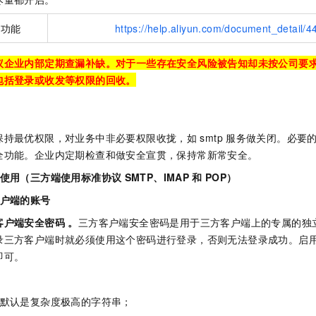
服务生态伙伴
视觉 Coding、空间感知、多模态思考等全面升级
1M上下文，专为长程任务能力而生
云工开物
企业应用
Night Plan 支持 Qwen 3.8-Max
AI 办公
NEW
Red Hat
30+ 款产品免费体验
夜间 5 折，Qwen/Meoo/TokenPlan 客户专享
AI智能应用
全功能
https://help.aliyun.com/document_detail/4
科研合作
ERP
堂（旗舰版）
SUSE
智能客服
AI 应用构建
大模型原生
议企业内部定期查漏补缺。对于一些存在安全风险被告知却未按公司要
CRM
2个月
自动承接线索
包括登录或收发等权限的回收。
建站小程序
Qoder
大模型服务平台百炼-应用模版
OA 办公系统
HOT
NEW
面向真实软件
个人版上线、团队版降价；千问3.8-Max首发发尝鲜
丰富多元化的应用模版和解决方案
力提升
财税管理
模板建站
万有无界
大模型服务平台百炼-智能体
保持最优权限，对业务中非必要权限收拢，如
smtp
服务做关闭。必要
400电话
定制建站
的模型效果
灵活可视化地构建企业级 Agent
全功能。企业内定期检查和做安全宣贯，保持常新常安全。
方案
广告营销
模板小程序
端使用（三方端使用标准协议
SMTP、IMAP
和
POP）
秒悟
人工智能平台 PAI
定制小程序
云端极速 AI 
新一代 AI 视频生成模型，深度适配广告营销等场景
AI Native 的算法工程平台，一站式完成建模、训练、推理服务部署
客户端的账号
APP 开发
客户端安全密码 。
三方客户端安全密码是用于三方客户端上的专属的独
录三方客户端时就必须使用这个密码进行登录，否则无法登录成功。启
建站系统
即可。
AI 应用
10分钟微调：让0.6B模型媲美235B模型
多模态数据信
依托云原生高可用架构,实现Dify私有化部署
用1%尺寸在特定领域达到大模型90%以上效果
码默认是复杂度极高的字符串；