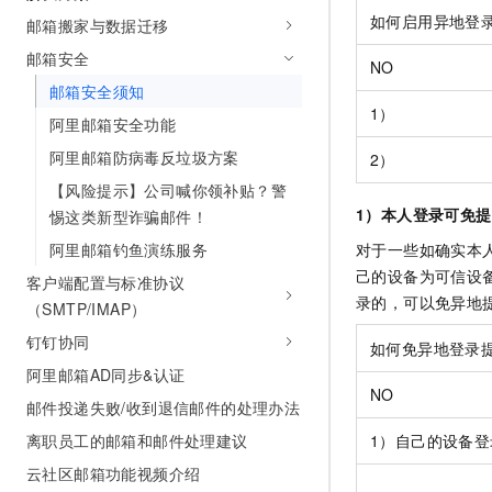
如何启用异地登
邮箱搬家与数据迁移
邮箱安全
NO
邮箱安全须知
1）
阿里邮箱安全功能
阿里邮箱防病毒反垃圾方案
2）
【风险提示】公司喊你领补贴？警
1）本人登录可免
惕这类新型诈骗邮件！
对于一些如确实本
阿里邮箱钓鱼演练服务
己的设备为可信设
客户端配置与标准协议
录的，可以免异地
（SMTP/IMAP）
钉钉协同
如何免异地登录
阿里邮箱AD同步&认证
NO
邮件投递失败/收到退信邮件的处理办法
1）自己的设备登
离职员工的邮箱和邮件处理建议
云社区邮箱功能视频介绍