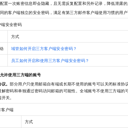
要配置一次账密信息即会隐藏，且无需反复配置和另外记录，降低泄露的
一个 AI 助手
即刻拥有 DeepSeek-R1 满血版
超强辅助，Bol
在企业官网、通讯软件中为客户提供 AI 客服
多种方案随心选，轻松解锁专属 DeepSeek
不同的客户端独立的安全密码，满足有第三方邮件客户端使用习惯的用户
户端安全密码
方式
动
域管如何开启三方客户端安全密码？
员工如何开启和使用三方客户端安全密码？
不允许使用三方端的账号
协议。
部分用户只使用邮箱自有端或长期不使用的账号可以关闭标准协
破解密码和单独通过密码访问邮箱的可能性。全域账号不使用三方端的
端开关。
方客户端
方式