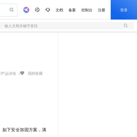
文档
备案
控制台
注册
登录
输入文档关键字查找
验
作计划
器
AI 活动
专业服务
服务伙伴合作计划
开发者社区
加入我们
服务平台百炼
阿里云 OPC 创新助力计划
一站式生成采购清单，支持单品或批量购买
S
可编辑精美 PPT 文稿
S产品伙伴计划（繁花）
峰会
造的大模型服务与应用开发平台
轻量应用服务器
Agency Agents：拥有专属领域专家
AI 生产力先锋
Al MaaS 服务伙伴赋能合作
域名
博文
Careers
至高可申请百万元
性可伸缩的云计算服务
 轻松生成专业的 PPT
开启高性价比 AI 编程新体验
先锋实践拓展 AI 生产力的边界
快速构建应用程序和网站，即刻迈出上云第一步
多领域专家智能体,一键组建 AI 虚拟交付团队
Token 补贴，五大权
计划
海大会
伙伴信用分合作计划
商标
问答
社会招聘
益加速 OPC 成功
S
帕鲁游戏服务器
数字证书管理服务（原SSL证书）
HappyHorse 打造一站式影视创作平台
飞天发布时刻
HOT
划
备案
电子书
校园招聘
联机服务器，轻松开启游戏
视频创作，一键激活电商全链路生产力
全托管，含MySQL、PostgreSQL、SQL Server、MariaDB多引擎
实现全站HTTPS，呈现可信的WEB访问
所见，即是所愿
可视化编排打通从文字构思到成片全链路闭环
我的收藏
产品详情
更多支持
划
公司注册
镜像站
视频生成
语音识别与合成
 智能体与工作流应用
短信服务
漫剧工坊：一站式动画创作平台
AI 实训营
合作伙伴培训与认证
划
上云迁移
的智能体编程平台
站生成，高效打造优质广告素材
通过阿里云百炼高效搭建AI应用,助力高效开发
快速生产连贯的高质量长漫剧
从基础到进阶，Agent 创客手把手教你
国内短信简单易用，安全可靠，秒级触达，全球覆盖200+国家和地区。
e-1.1-T2V
Qwen3-TTS-Flash
lScope
我要反馈
查询合作伙伴
畅细腻的高质量视频
离线语音合成大模型，多语言方言自适应，低延迟高稳定
n Alibaba Cloud ISV 合作
代维服务
olarDB
建企业门户网站
大数据开发治理平台 DataWorks
10 分钟搭建微信、支付宝小程序
创新加速
ope
登录合作伙伴管理后台
我要建议
站，无忧落地极速上线
以可视化方式快速构建移动和 PC 门户网站
100%兼容MySQL、PostgreSQL，兼容Oracle，支持集中和分布式
高效部署网站，快速应用到小程序
Data Agent 驱动的一站式 Data+AI 开发治理平台
e-1.1-I2V
Cosyvoice-V3-Flash
安全
畅自然，细节丰富
高表现力语音合成大模型，语音克隆听感自然
我要投诉
上云场景组合购
伴
。如下安全加固方案，满
边界网络安全防护产品
漫剧创作，剧本、分镜、视频高效生成
覆盖90%+业务场景，专享组合折扣价
2V
VPN
Fun-ASR