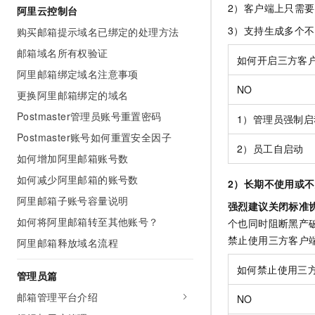
2）客户端上只需
10 分钟在聊天系统中增加
阿里云控制台
专有云
3）支持生成多个
购买邮箱提示域名已绑定的处理方法
邮箱域名所有权验证
如何开启三方客
阿里邮箱绑定域名注意事项
NO
更换阿里邮箱绑定的域名
Postmaster管理员账号重置密码
1）管理员强制启
Postmaster账号如何重置安全因子
2）员工自启动
如何增加阿里邮箱账号数
如何减少阿里邮箱的账号数
2）长期不使用或
阿里邮箱子账号容量说明
强烈建议关闭标准
如何将阿里邮箱转至其他账号？
个也同时阻断黑产
禁止使用三方客户
阿里邮箱释放域名流程
如何禁止使用三
管理员篇
邮箱管理平台介绍
NO