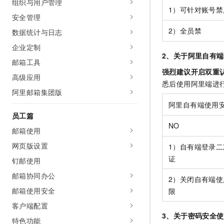
组织与用户管理
1）可针对账号禁
安全管理
2）全员禁
数据统计与日志
企业定制
2、关于阿里自有
邮箱工具
强烈建议开启双重
高级应用
悉后使用阿里端进
阿里邮箱集团版
阿里自有端使用
员工篇
NO
邮箱使用
网页版设置
1）自有端登录二
证
钉邮使用
邮箱协同办公
2）关闭自有端使
邮箱使用安全
限
客户端配置
3、关于密码安全
特色功能