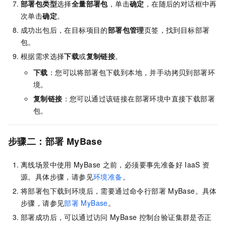
部署包类型
选择
全量部署包
，单击
确定
，在随后的对话框中再
次单击
确定
。
成功出包后，在目标项目的
部署包管理
页签，找到目标部署
包。
根据需求选择
下载
或
复制链接
。
下载
：您可以将部署包下载到本地，并手动拷贝到部署环
境。
复制链接
：您可以通过该链接在部署环境中直接下载部署
包。
步骤二：部署
MyBase
离线场景中使用
MyBase
之前，必须要事先准备好
IaaS
资
源。具体步骤，请参见
环境准备
。
将部署包下载到环境后，需要通过命令行部署
MyBase。具体
步骤，请参见
部署
MyBase
。
部署成功后，可以通过访问
MyBase
控制台验证集群是否正