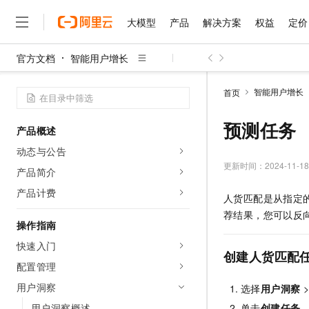
大模型
产品
解决方案
权益
定价
官方文档
智能用户增长
大模型
产品
解决方案
权益
定价
云市场
伙伴
服务
了解阿里云
精选产品
精选解决方案
普惠上云
产品定价
精选商城
成为销售伙伴
售前咨询
为什么选择阿里云
千问AI平台
智能用户增长
首页
了解云产品的定价详情
大模型服务平台百炼
睿译宝，AI翻译排版一
普惠上云 官方力荐
分销伙伴
在线服务
网站建设
什么是云计算
大
大模型服务与应用平台
上传文档即自动完成翻译和
云服务器38元/年起，超
预测任务
产品概述
咨询伙伴
多端小程序
技术领先
云上成本管理
售后服务
千问大模型
GLM-5.2：长任务时代
官方推荐返现计划
大模型
动态与公告
大模型
精选产品
精选解决方案
Salesforce 国际版订阅
稳定可靠
管理和优化成本
多元化、高性能、安全可靠
推荐新用户得奖励，单订单
更新时间：
2024-11-18
销售伙伴合作计划
产品简介
自助服务
友盟天域
安全合规
人工智能与机器学习
AI
文本生成
无影云电脑
Hermes Agent，打造
云工开物
产品计费
人货匹配是从指定
无影生态合作计划
在线服务
观测云
分析师报告
随时随地安全接入的云上超
自主进化，持久记忆，越用
高校专属算力普惠，学生认
计算
互联网应用开发
Qwen3.8-Max
荐结果，您可以反向
HOT
Salesforce On Alibaba C
工单服务
操作指南
智能体时代全能旗舰模型
Tuya 物联网平台阿里云
研究报告与白皮书
云解析DNS
快速拥有专属 OpenClaw
Consulting Partner 合
大数据
容器
快速入门
免费试用
短信专区
创建人货匹配
蓝凌 OA
Qwen3.7-Plus
AI 大模型销售与服务生
配置管理
现代化应用
存储
天池大赛
能看、能想、能动手的多模
云原生大数据计算服务 Max
解决方案免费试用 新老
电子合同
用户洞察
选择
用户洞察
>
面向分析的企业级SaaS模
最高领取价值200元试用
安全
网络与CDN
AI 算法大赛
Qwen3-VL-Plus
畅捷通
用户洞察概述
单击
创建任务