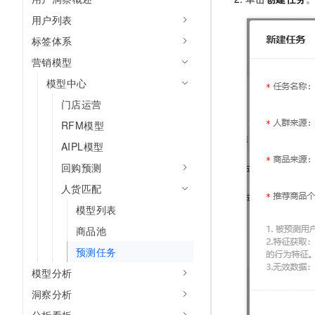
AI 产品 免费试用
网络
安全
云开发大赛
用户列表
Tableau 订阅
1亿+ 大模型 tokens 和 
标签体系
可观测
入门学习赛
中间件
AI空中课堂在线直播课
140+云产品 免费试用
大模型服务
营销模型
上云与迁云
产品新客免费试用，最长1
数据库
模型中心
生态解决方案
千问AI平台-Token Plan
企业出海
大模型ACA认证体验
大数据计算
门店运营
助力企业全员 AI 认知与能
行业生态解决方案
RFM模型
政企业务
媒体服务
千问AI平台-模型体验
开发者生态解决方案
AIPL模型
在线体验全尺寸、多种模态
企业服务与云通信
回购预测
AI 开发和 AI 应用解决
Happy 系列大模型
域名与网站
人货匹配
模型列表
终端用户计算
商品池
Serverless
大模型解决方案
预测任务
开发工具
模型分析
快速部署 Dify，高效搭建 
洞察分析
迁移与运维管理