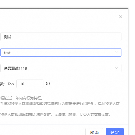
服务生态伙伴
视觉 Coding、空间感知、多模态思考等全面升级
1M上下文，专为长程任务能力而生
云工开物
企业应用
Night Plan 支持 Qwen 3.8-Max
AI 办公
NEW
Red Hat
30+ 款产品免费体验
夜间 5 折，Qwen/Meoo/TokenPlan 客户专享
AI智能应用
科研合作
ERP
堂（旗舰版）
SUSE
智能客服
AI 应用构建
大模型原生
CRM
2个月
自动承接线索
建站小程序
Qoder
大模型服务平台百炼-应用模版
OA 办公系统
HOT
NEW
面向真实软件
个人版上线、团队版降价；千问3.8-Max首发发尝鲜
丰富多元化的应用模版和解决方案
力提升
财税管理
模板建站
万有无界
大模型服务平台百炼-智能体
400电话
定制建站
的模型效果
灵活可视化地构建企业级 Agent
方案
广告营销
模板小程序
秒悟
人工智能平台 PAI
定制小程序
云端极速 AI 
新一代 AI 视频生成模型，深度适配广告营销等场景
AI Native 的算法工程平台，一站式完成建模、训练、推理服务部署
APP 开发
建站系统
AI 应用
10分钟微调：让0.6B模型媲美235B模型
多模态数据信
依托云原生高可用架构,实现Dify私有化部署
用1%尺寸在特定领域达到大模型90%以上效果