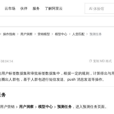
云市场
伙伴
服务
了解阿里云
AI 特惠
数据与 API
成为产品伙伴
企业增值服务
最佳实践
价格计算器
AI 场景体
基础软件
产品伙伴合
阿里云认证
市场活动
配置报价
大模型
操作指南
用户洞察
营销模型
模型中心
人货匹配
预测任务
自助选配和估算价格
步到位
域名与网站
智启 AI 普惠权益
产品生态集成认证中心
企业支持计划
云上春晚
Qwen Audio：打造专属 AI 语音助手
千问官方 MaaS 平台，为开发者和 Agent 而生，新用户赠送 1 亿 + tokens 额度
云服务器 EC
一句话生成原生
AI Coding
阿里云Maa
2026 阿里云
为企业打
数据集
Windows
大模型认证
模型
NEW
NEW
格式还原
值低价云产品抢先购
提供智能易用的域名与建站服务
至高享 1亿+免费 tokens，加速 Al 应用落地
Qwen-Audio-3.0-Realtime 端到端实时语音角色扮演
安全可靠、弹
输入一句话想法,
智能编程，一键
产品生态伙伴
专家技术服务
云上奥运之旅
弹性计算合作
阿里云中企出
手机三要素
宝塔 Linux
全部认证
价格优势
开源旗舰模型
对象存储 OSS
即刻拥有 DeepSeek-V4-Pro
阿里云 OPC 创新助力计划
云数据库 RD
一键部署幻兽
AI 电商营销
产品生态伙伴工作台
企业增值服务台
云栖战略参考
云存储合作计
云栖大会
身份实名认证
CentOS
训练营
推动算力普惠，释放技术红利
的大模型服务
最高返9万
真正可用的 1M 上下文,一次完成代码全链路开发
轻松解锁专属 DeepSeek-V4-Pro
至高百万元 Token 补贴，加速一人公司成长
稳定、安全、高性价比、高性能的云存储服务
一键购买专属
从图文生成到
复制 MD 格式
 08:04:14
云上的中国
数据库合作计
活动全景
短信
Docker
图片和
自进化智能体
人工智能平台 PAI
5 分钟轻松部署专属 QwenPaw
Token Plan 模型订阅计划
Qoder
高效搭建 AI
AI 广告创作
企业成长
大模型
NEW
HOT
信息公告
的用户标签数据集和审批标签数据集中，根据一定的规则，计算得出与
看见新力量
云网络合作计
OCR 文字识别
JAVA
级电脑
越聪明
证享300元代金券
一站式AI开发、训练和推理服务
Qwen3.8-Max 首发尝鲜，限时加量 10 倍，夜间低至2折
从聊天伙伴进化为能主动干活的本地数字员工
面向真实软件
图文、视频一
Kimi-K3
HappyHors
圈出人群包，基于人群包进行短信发送、push
消息发送等操作。
NEW
魔搭 Mode
loud
服务实践
官网公告
Kimi 最新旗舰模型，长程编程与推理利器
让文字生成流
金融模力时刻
Salesforce O
版
发票查验
全能环境
Qoder CN
Claude Code + GStack 打造工程团队
千问办公，限时限量积分加倍
云原生数据库 P
低代码高效构
AI 建站
NEW
作计划
计划
创新中心
魔搭 ModelSc
健康状态
让AI从“聊天伙伴”进化为能干活的“数字员工”
覆盖公网/内网、递归/权威、移动APP等全场景解析服务
安装技能 GStack，拥有专属 AI 工程团队
你的AI工作搭子，覆盖日常办公高频场景
基于千问大模型等，支持代码智能生成、研发智能问答
0 代码专业建
任务
客户案例
天气预报查询
操作系统
Deepseek-v4-pro
HappyHors
态合作计划
态智能体模型
旗舰 MoE 大模型，百万上下文与顶尖推理能力
图生视频，流
Compute
同享
容器服务 Kubernetes 版 ACK
万小智 AI 建站低至 15元/月
云防火墙
AI 短剧/漫剧
快递物流查询
WordPress
成为服务伙
高校合作
用户营销 >
用户洞察
>
模型中心
>
预测任务
，进入预测任务页面。
式云数据仓库
点，立即开启云上创新
提供一站式管理容器应用的 K8s 服务
送.CN域名，送备案服务码
云原生的云上
AI助力短剧
GLM-5.2
Wan2.7-T
Ubuntu
。