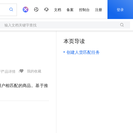
文档
备案
控制台
注册
登录
输入文档关键字查找
验
作计划
器
AI 活动
专业服务
服务伙伴合作计划
开发者社区
加入我们
服务平台百炼
阿里云 OPC 创新助力计划
本页导读
（0）
一站式生成采购清单，支持单品或批量购买
S
可编辑精美 PPT 文稿
S产品伙伴计划（繁花）
峰会
造的大模型服务与应用开发平台
轻量应用服务器
Agency Agents：拥有专属领域专家
AI 生产力先锋
Al MaaS 服务伙伴赋能合作
域名
博文
Careers
至高可申请百万元
创建人货匹配任务
性可伸缩的云计算服务
 轻松生成专业的 PPT
开启高性价比 AI 编程新体验
先锋实践拓展 AI 生产力的边界
快速构建应用程序和网站，即刻迈出上云第一步
多领域专家智能体,一键组建 AI 虚拟交付团队
Token 补贴，五大权
计划
海大会
伙伴信用分合作计划
商标
问答
社会招聘
益加速 OPC 成功
S
帕鲁游戏服务器
数字证书管理服务（原SSL证书）
HappyHorse 打造一站式影视创作平台
飞天发布时刻
HOT
划
备案
电子书
校园招聘
联机服务器，轻松开启游戏
视频创作，一键激活电商全链路生产力
全托管，含MySQL、PostgreSQL、SQL Server、MariaDB多引擎
实现全站HTTPS，呈现可信的WEB访问
所见，即是所愿
可视化编排打通从文字构思到成片全链路闭环
我的收藏
产品详情
更多支持
划
公司注册
镜像站
视频生成
语音识别与合成
 智能体与工作流应用
短信服务
漫剧工坊：一站式动画创作平台
AI 实训营
用户相匹配的商品。基于推
合作伙伴培训与认证
划
上云迁移
的智能体编程平台
站生成，高效打造优质广告素材
通过阿里云百炼高效搭建AI应用,助力高效开发
快速生产连贯的高质量长漫剧
从基础到进阶，Agent 创客手把手教你
国内短信简单易用，安全可靠，秒级触达，全球覆盖200+国家和地区。
e-1.1-T2V
Qwen3-TTS-Flash
lScope
我要反馈
查询合作伙伴
畅细腻的高质量视频
离线语音合成大模型，多语言方言自适应，低延迟高稳定
n Alibaba Cloud ISV 合作
代维服务
olarDB
建企业门户网站
大数据开发治理平台 DataWorks
10 分钟搭建微信、支付宝小程序
创新加速
ope
登录合作伙伴管理后台
我要建议
站，无忧落地极速上线
以可视化方式快速构建移动和 PC 门户网站
100%兼容MySQL、PostgreSQL，兼容Oracle，支持集中和分布式
高效部署网站，快速应用到小程序
Data Agent 驱动的一站式 Data+AI 开发治理平台
e-1.1-I2V
Cosyvoice-V3-Flash
安全
畅自然，细节丰富
高表现力语音合成大模型，语音克隆听感自然
我要投诉
上云场景组合购
伴
边界网络安全防护产品
漫剧创作，剧本、分镜、视频高效生成
覆盖90%+业务场景，专享组合折扣价
2V
VPN
Fun-ASR