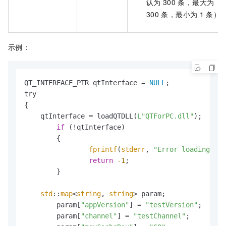
认为
300
条，最大为
300
条，最小为
1
条）
示例：
QT_INTERFACE_PTR qtInterface = 
NULL
;

try

{

    qtInterface = loadQTDLL(
L"QTForPC.dll"
);

if
 (!qtInterface)

	{

fprintf
(
stderr
, 
"Error loading dll
return
-1
;

	}

std
::
map
<
string
, 
string
> param;

	param[
"appVersion"
] = 
"testVersion"
;

	param[
"channel"
] = 
"testChannel"
;
