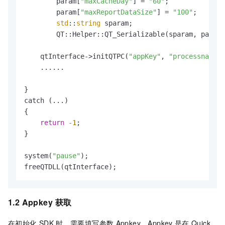
	param[
"maxCacheDay"
] = 
"60"
;

	param[
"maxReportDataSize"
] = 
"100"
;

std
::
string
 sparam;

	QT::Helper::QT_Serializable(sparam, param);

    qtInterface->initQTPC(
"appKey"
, 
"processname"
,
    ......

}

catch (...)

{

return
-1
;

}

system(
"pause"
);

freeQTDLL(qtInterface);
1.2 Appkey
获取
在初始化
SDK
时，需要填写参数
Appkey。Appkey
是在
Quick