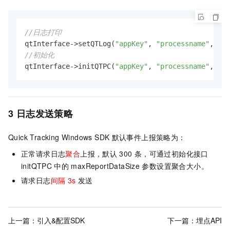
//日志打印
qtInterface->setQTLog(
"appKey"
, 
"processname"
//初始化
qtInterface->initQTPC(
"appKey"
, 
"processname"
, 
"ht
3 日志发送策略
Quick Tracking Windows SDK
默认事件上报策略为：
正常请求日志
聚合
上报，默认
300
条，可通过初始化接口
initQTPC
中的
maxReportDataSize
参数设置聚合大小。
请求日志
间隔
3s
发送
上一篇：
引入&配置SDK
下一篇：
埋点API