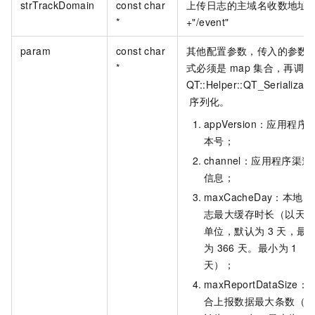
strTrackDomain
const char
上传日志的主域名收数地址
*
+"/event"
param
const char
其他配置参数，传入的参数
*
式必须是
map
集合，再调用
QT::Helper::QT_Serializabl
序列化。
appVersion：应用程序
本号；
channel：应用程序渠道
信息；
maxCacheDay：本地日
志最大缓存时长（以天
单位，默认为
3
天，最
为
366
天。最小为
1
天）；
maxReportDataSize：
合上报数据最大条数（