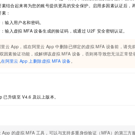
服务生态伙伴
视觉 Coding、空间感知、多模态思考等全面升级
1M上下文，专为长程任务能力而生
云工开物
企业应用
Night Plan 支持 Qwen 3.8-Max
AI 办公
NEW
要素结合起来将为您的账号提供更高的安全保护。启用多因素认证后，
Red Hat
30+ 款产品免费体验
夜间 5 折，Qwen/Meoo/TokenPlan 客户专享
AI智能应用
要素：
科研合作
ERP
堂（旗舰版）
SUSE
素：输入用户名和密码。
智能客服
AI 应用构建
大模型原生
CRM
2个月
自动承接线索
素：输入虚拟
MFA
设备生成的验证码，或通过
U2F
安全密钥认证。
建站小程序
Qoder
大模型服务平台百炼-应用模版
OA 办公系统
HOT
NEW
面向真实软件
个人版上线、团队版降价；千问3.8-Max首发发尝鲜
丰富多元化的应用模版和解决方案
阿里云
App，或在阿里云
App
中删除已绑定的虚拟
MFA
设备前，请先
力提升
财税管理
模板建站
双因素验证功能，或解绑该虚拟
MFA
设备，否则将导致您无法正常登
万有无界
大模型服务平台百炼-智能体
400电话
定制建站
见
在阿里云
App
上删除虚拟
MFA
设备
。
的模型效果
灵活可视化地构建企业级 Agent
方案
广告营销
模板小程序
秒悟
人工智能平台 PAI
定制小程序
云端极速 AI 
新一代 AI 视频生成模型，深度适配广告营销等场景
AI Native 的算法工程平台，一站式完成建模、训练、推理服务部署
APP 开发
p
已升级至
V4.6
及以上版本。
建站系统
AI 应用
10分钟微调：让0.6B模型媲美235B模型
多模态数据信
依托云原生高可用架构,实现Dify私有化部署
用1%尺寸在特定领域达到大模型90%以上效果
云
App
的虚拟
MFA
工具，可以与支持多重身份验证（MFA）的第三方