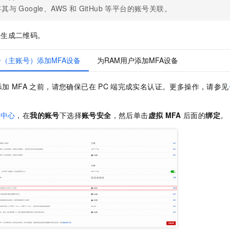
一个 AI 助手
即刻拥有 DeepSeek-R1 满血版
超强辅助，Bol
其与 Google、AWS 和 GitHub 等平台的账号关联。
在企业官网、通讯软件中为客户提供 AI 客服
多种方案随心选，轻松解锁专属 DeepSeek
端生成二维码。
（主账号）添加MFA设备
为RAM用户添加MFA设备
添加
MFA
之前，请您确保已在
PC
端完成实名认证。更多操作，请参见
号中心
，在
我的账号
下选择
账号安全
，然后单击
虚拟
MFA
后面的
绑定
。