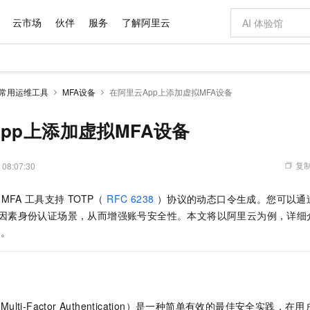
云市场
伙伴
服务
了解阿里云
AI 特惠
数据与 API
成为产品伙伴
企业增值服务
最佳实践
价格计算器
AI 场景体
基础软件
产品伙伴合
阿里云认证
市场活动
配置报价
大模型
常用运维工具
MFA设备
在阿里云App上添加虚拟MFA设备
自助选配和估算价格
新方式
域名与网站
睿译宝，AI翻译排版一步到位
智启 AI 普惠权益
产品生态集成认证中心
企业支持计划
云上春晚
千问官方 MaaS 平台，为开发者和 Agent 而生，新用户赠送 1 亿 + tokens 额度
云服务器 EC
Qwen Aud
AI Coding
阿里云Maa
2026 阿里云
为企业打
数据集
Windows
大模型认证
模型
NEW
NEW
交付可用成果
值低价云产品抢先购
提供智能易用的域名与建站服务
上传文档即自动完成翻译和格式还原
至高享 1亿+免费 tokens，加速 Al 应用落地
安全可靠、弹
智能编程，一键
pp上添加虚拟MFA设备
产品生态伙伴
专家技术服务
云上奥运之旅
弹性计算合作
阿里云中企出
手机三要素
宝塔 Linux
全部认证
价格优势
有专属领域专家
对象存储 OSS
GLM-5.2：长任务时代开源旗舰模型
阿里云 OPC 创新助力计划
云数据库 RD
即刻拥有 DeepS
AI 电商营销
产品生态伙伴工作台
企业增值服务台
云栖战略参考
云存储合作计
云栖大会
身份实名认证
CentOS
训练营
推动算力普惠，释放技术红利
的大模型服务
最高返9万
多领域专家智能体,一键组建 AI 虚拟交付团队
至高百万元 Token 补贴，加速一人公司成长
稳定、安全、高性价比、高性能的云存储服务
真正可用的 1M 上下文,一次完成代码全链路开发
轻松解锁专属 Dee
从图文生成到
复制
 08:07:30
云上的中国
数据库合作计
活动全景
短信
Docker
图片和
站式影视创作平台
人工智能平台 PAI
Hermes Agent，打造自进化智能体
Token Plan 模型订阅计划
Qoder
5 分钟轻松部署
AI 广告创作
企业成长
大模型
NEW
信息公告
MFA
工具支持
TOTP（
RFC 6238
）协议的动态口令生成。您可以通
看见新力量
云网络合作计
OCR 文字识别
JAVA
级电脑
证享300元代金券
可视化编排打通从文字构思到成片全链路闭环
一站式AI开发、训练和推理服务
自主进化，持久记忆，越用越聪明
Qwen3.8-Max 首发尝鲜，限时加量 10 倍，夜间低至2折
面向真实软件
图文、视频一
Kimi-K3
HappyHors
因素身份认证场景，从而
增强账号安全性。本文将以阿里云为例，详细
NEW
魔搭 Mode
loud
服务实践
官网公告
Kimi 最新旗舰模型，长程编程与推理利器
让文字生成流
金融模力时刻
Salesforce O
版
备
。
发票查验
全能环境
Qoder CN
Claude Code + GStack 打造工程团队
千问办公，限时限量积分加倍
云原生数据库 P
低代码高效构
AI 建站
NEW
作计划
计划
创新中心
魔搭 ModelSc
健康状态
让AI从“聊天伙伴”进化为能干活的“数字员工”
覆盖公网/内网、递归/权威、移动APP等全场景解析服务
安装技能 GStack，拥有专属 AI 工程团队
你的AI工作搭子，覆盖日常办公高频场景
基于千问大模型等，支持代码智能生成、研发智能问答
0 代码专业建
客户案例
天气预报查询
操作系统
Deepseek-v4-pro
HappyHors
态合作计划
态智能体模型
旗舰 MoE 大模型，百万上下文与顶尖推理能力
图生视频，流
Compute
同享
容器服务 Kubernetes 版 ACK
万小智 AI 建站低至 15元/月
云防火墙
AI 短剧/漫剧
快递物流查询
WordPress
成为服务伙
高校合作
式云数据仓库
点，立即开启云上创新
提供一站式管理容器应用的 K8s 服务
送.CN域名，送备案服务码
云原生的云上
AI助力短剧
GLM-5.2
Wan2.7-T
ual Multi-Factor Authentication）是一种简单有效的最佳安全实
Ubuntu