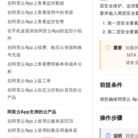
在阿里云App上查看监控数据
AI 产品 免费试用
网络
层安全保护。这些
安全
云开发大赛
Tableau 订阅
在阿里云App上查看使用中的资源
1亿+ 大模型 tokens 和 
要求输入两层安全
可观测
入门学习赛
中间件
AI空中课堂在线直播课
在阿里云App上查看监控告警
第一层安全要
140+云产品 免费试用
大模型服务
上云与迁云
在手机桌面添加阿里云App的监控小组
产品新客免费试用，最长1
第二层安全要
数据库
生态解决方案
件
千问AI平台-Token Plan
企业出海
大模型ACA认证体验
大数据计算
在阿里云App上续费、购买云资源和账
重要
卸载
助力企业全员 AI 认知与能
行业生态解决方案
号充值
MFA
政企业务
媒体服务
千问AI平台-模型体验
开发者生态解决方案
请参
在阿里云App上查看费用账单和成本分
在线体验全尺寸、多种模态
企业服务与云通信
析
AI 开发和 AI 应用解决
Happy 系列大模型
在阿里云App上提工单
域名与网站
前提条件
在阿里云App上自定义控制台首页的云
终端用户计算
产品
请您确保阿里云
Ap
Serverless
大模型解决方案
阿里云App支持的云产品
操作步骤
开发工具
在阿里云App上使用云服务器ECS
快速部署 Dify，高效搭建 
在阿里云App上使用轻量应用服务器
迁移与运维管理
说明
阿里