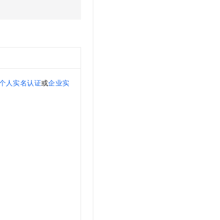
t.diy 一步搞定创意建站
构建大模型应用的安全防护体系
通过自然语言交互简化开发流程,全栈开发支持
通过阿里云安全产品对 AI 应用进行安全防护
个人实名认证
或
企业实