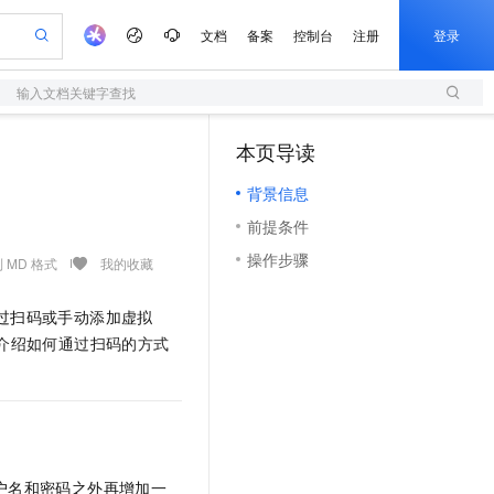
文档
备案
控制台
注册
登录
输入文档关键字查找
验
作计划
器
AI 活动
专业服务
服务伙伴合作计划
开发者社区
加入我们
服务平台百炼
阿里云 OPC 创新助力计划
本页导读
（0）
一站式生成采购清单，支持单品或批量购买
S
io：打造专属 AI 语音助手
S产品伙伴计划（繁花）
峰会
造的大模型服务与应用开发平台
轻量应用服务器
一句话生成原生可编辑精美 PPT 文稿
AI 生产力先锋
Al MaaS 服务伙伴赋能合作
域名
博文
Careers
至高可申请百万元
背景信息
性可伸缩的云计算服务
开启高性价比 AI 编程新体验
Qwen-Audio-3.0-Realtime 端到端实时语音角色扮演
输入一句话想法, 轻松生成专业的 PPT
先锋实践拓展 AI 生产力的边界
快速构建应用程序和网站，即刻迈出上云第一步
Token 补贴，五大权
计划
海大会
伙伴信用分合作计划
商标
问答
社会招聘
前提条件
益加速 OPC 成功
S
eek-V4-Pro
数字证书管理服务（原SSL证书）
一键部署幻兽帕鲁游戏服务器
飞天发布时刻
HOT
划
备案
电子书
校园招聘
操作步骤
pSeek-V4-Pro
视频创作，一键激活电商全链路生产力
全托管，含MySQL、PostgreSQL、SQL Server、MariaDB多引擎
实现全站HTTPS，呈现可信的WEB访问
一键购买专属联机服务器，轻松开启游戏
所见，即是所愿
 MD 格式
我的收藏
更多支持
划
公司注册
镜像站
视频生成
语音识别与合成
专属 QwenPaw
短信服务
漫剧工坊：一站式动画创作平台
AI 实训营
HOT
过扫码或手动添加虚拟
合作伙伴培训与认证
划
上云迁移
的智能体编程平台
站生成，高效打造优质广告素材
从聊天伙伴进化为能主动干活的本地数字员工
快速生产连贯的高质量长漫剧
从基础到进阶，Agent 创客手把手教你
国内短信简单易用，安全可靠，秒级触达，全球覆盖200+国家和地区。
e-1.1-T2V
Qwen3-TTS-Flash
介绍如何通过扫码的方式
lScope
我要反馈
查询合作伙伴
畅细腻的高质量视频
离线语音合成大模型，多语言方言自适应，低延迟高稳定
n Alibaba Cloud ISV 合作
代维服务
olarDB
建企业门户网站
大数据开发治理平台 DataWorks
10 分钟搭建微信、支付宝小程序
创新加速
ope
登录合作伙伴管理后台
我要建议
站，无忧落地极速上线
以可视化方式快速构建移动和 PC 门户网站
100%兼容MySQL、PostgreSQL，兼容Oracle，支持集中和分布式
高效部署网站，快速应用到小程序
Data Agent 驱动的一站式 Data+AI 开发治理平台
e-1.1-I2V
Cosyvoice-V3-Flash
安全
畅自然，细节丰富
高表现力语音合成大模型，语音克隆听感自然
我要投诉
上云场景组合购
伴
边界网络安全防护产品
漫剧创作，剧本、分镜、视频高效生成
覆盖90%+业务场景，专享组合折扣价
2V
VPN
Fun-ASR
践，在用户名和密码之外再增加一