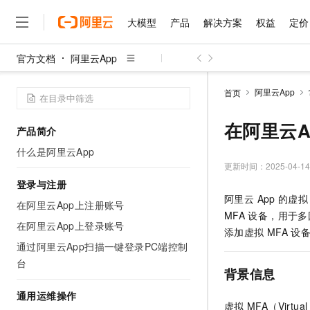
大模型
产品
解决方案
权益
定价
官方文档
阿里云App
大模型
产品
解决方案
权益
定价
云市场
伙伴
服务
了解阿里云
精选产品
精选解决方案
普惠上云
产品定价
精选商城
成为销售伙伴
售前咨询
为什么选择阿里云
千问AI平台
阿里云App
首页
了解云产品的定价详情
大模型服务平台百炼
千问办公，解锁你的工作
普惠上云 官方力荐
分销伙伴
在线服务
网站建设
什么是云计算
大
大模型服务与应用平台
企业级Agent产品，直接
云服务器38元/年起，超
在阿里云A
产品简介
咨询伙伴
多端小程序
技术领先
云上成本管理
售后服务
千问大模型
Agency Agents：拥
官方推荐返现计划
大模型
什么是阿里云App
大模型
精选产品
精选解决方案
Salesforce 国际版订阅
稳定可靠
管理和优化成本
多元化、高性能、安全可靠
推荐新用户得奖励，单订单
更新时间：
2025-04-14
销售伙伴合作计划
自助服务
友盟天域
安全合规
人工智能与机器学习
AI
登录与注册
文本生成
无影云电脑
HappyHorse 打造一
云工开物
阿里云 App
的虚拟 
无影生态合作计划
在线服务
在阿里云App上注册账号
观测云
分析师报告
随时随地安全接入的云上超
高校专属算力普惠，学生认
计算
互联网应用开发
Qwen3.8-Max
MFA
设备，
用于
多
HOT
Salesforce On Alibaba C
工单服务
在阿里云App上登录账号
智能体时代全能旗舰模型
Tuya 物联网平台阿里云
研究报告与白皮书
添加虚拟
MFA
设
云解析DNS
快速拥有专属 OpenClaw
Consulting Partner 合
大数据
容器
通过阿里云App扫描一键登录PC端控制
免费试用
短信专区
蓝凌 OA
Qwen3.7-Plus
台
AI 大模型销售与服务生
现代化应用
存储
天池大赛
背景信息
能看、能想、能动手的多模
云原生大数据计算服务 Max
解决方案免费试用 新老
电子合同
面向分析的企业级SaaS模
最高领取价值200元试用
安全
通用运维操作
网络与CDN
AI 算法大赛
Qwen3-VL-Plus
虚拟
MFA（Virt
畅捷通