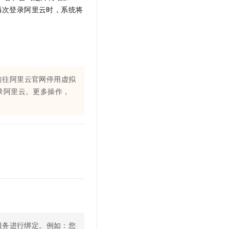
文戏情感细腻自然，动作戏激烈拳拳到肉，实现更强表演能力
支持中英文自由切换，具备更强的噪声鲁棒性
云聚AI 严选权益
再次登录阿里云时，系统将
SSL 证书
，一键激活高效办公新体验
精选AI产品，从模型到应用全链提效
堡垒机
AI 用量加速计划
应用
防火墙
、识别商机，让客服更高效、服务更出色。
新老同享，达量后返
千问办公
主机安全
NEW
的智能体编程平台
一站式AI生产力平台
前往阿里云官网停用虚拟
录阿里云。更多操作，
AI 应用及服务市场
伶鹊
企业级人与Agent协作平台，接入和调度多个数字员工
智能客服平台，对话机器人、对话分析、智能外呼
AI 应用
大模型服务平台百炼 - 全妙
大模型
应用创作平台
多模态内容创作工具，已接入 DeepSeek
自然语言处理
数据标注
机器学习
息提取
与 AI 智能体进行实时音视频通话
从文本、图片、视频中提取结构化的属性信息
构建支持视频理解的 AI 音视频实时通话应用
服务进行绑定。例如：您