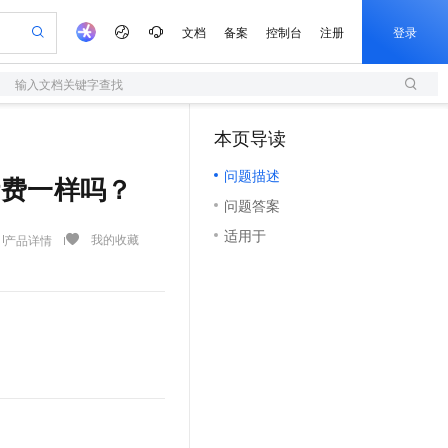
文档
备案
控制台
注册
登录
输入文档关键字查找
验
作计划
器
AI 活动
专业服务
服务伙伴合作计划
开发者社区
加入我们
服务平台百炼
阿里云 OPC 创新助力计划
本页导读
（0）
一站式生成采购清单，支持单品或批量购买
S
io：打造专属 AI 语音助手
S产品伙伴计划（繁花）
峰会
造的大模型服务与应用开发平台
轻量应用服务器
一句话生成原生可编辑精美 PPT 文稿
AI 生产力先锋
Al MaaS 服务伙伴赋能合作
域名
博文
Careers
至高可申请百万元
问题描述
性可伸缩的云计算服务
开启高性价比 AI 编程新体验
Qwen-Audio-3.0-Realtime 端到端实时语音角色扮演
输入一句话想法, 轻松生成专业的 PPT
先锋实践拓展 AI 生产力的边界
快速构建应用程序和网站，即刻迈出上云第一步
析计费一样吗？
Token 补贴，五大权
计划
海大会
伙伴信用分合作计划
商标
问答
社会招聘
问题答案
益加速 OPC 成功
S
eek-V4-Pro
数字证书管理服务（原SSL证书）
一键部署幻兽帕鲁游戏服务器
飞天发布时刻
HOT
划
备案
电子书
校园招聘
适用于
pSeek-V4-Pro
视频创作，一键激活电商全链路生产力
全托管，含MySQL、PostgreSQL、SQL Server、MariaDB多引擎
实现全站HTTPS，呈现可信的WEB访问
一键购买专属联机服务器，轻松开启游戏
所见，即是所愿
我的收藏
产品详情
更多支持
划
公司注册
镜像站
视频生成
语音识别与合成
专属 QwenPaw
短信服务
漫剧工坊：一站式动画创作平台
AI 实训营
HOT
合作伙伴培训与认证
划
上云迁移
的智能体编程平台
站生成，高效打造优质广告素材
从聊天伙伴进化为能主动干活的本地数字员工
快速生产连贯的高质量长漫剧
从基础到进阶，Agent 创客手把手教你
国内短信简单易用，安全可靠，秒级触达，全球覆盖200+国家和地区。
e-1.1-T2V
Qwen3-TTS-Flash
lScope
我要反馈
查询合作伙伴
畅细腻的高质量视频
离线语音合成大模型，多语言方言自适应，低延迟高稳定
n Alibaba Cloud ISV 合作
代维服务
olarDB
建企业门户网站
大数据开发治理平台 DataWorks
10 分钟搭建微信、支付宝小程序
创新加速
ope
登录合作伙伴管理后台
我要建议
站，无忧落地极速上线
以可视化方式快速构建移动和 PC 门户网站
100%兼容MySQL、PostgreSQL，兼容Oracle，支持集中和分布式
高效部署网站，快速应用到小程序
Data Agent 驱动的一站式 Data+AI 开发治理平台
e-1.1-I2V
Cosyvoice-V3-Flash
安全
畅自然，细节丰富
高表现力语音合成大模型，语音克隆听感自然
我要投诉
上云场景组合购
伴
边界网络安全防护产品
漫剧创作，剧本、分镜、视频高效生成
覆盖90%+业务场景，专享组合折扣价
2V
VPN
Fun-ASR