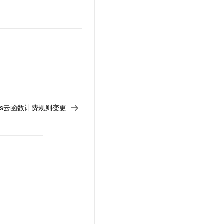
文戏情感细腻自然，动作戏激烈拳拳到肉，实现更强表演能力
支持中英文自由切换，具备更强的噪声鲁棒性
云聚AI 严选权益
SSL 证书
，一键激活高效办公新体验
精选AI产品，从模型到应用全链提效
堡垒机
AI 用量加速计划
应用
防火墙
、识别商机，让客服更高效、服务更出色。
新老同享，达量后返
千问办公
主机安全
NEW
的智能体编程平台
一站式AI生产力平台
AI 应用及服务市场
伶鹊
企业级人与Agent协作平台，接入和调度多个数字员工
智能客服平台，对话机器人、对话分析、智能外呼
less云函数计费规则变更
AI 应用
大模型服务平台百炼 - 全妙
大模型
应用创作平台
多模态内容创作工具，已接入 DeepSeek
自然语言处理
数据标注
机器学习
息提取
与 AI 智能体进行实时音视频通话
从文本、图片、视频中提取结构化的属性信息
构建支持视频理解的 AI 音视频实时通话应用