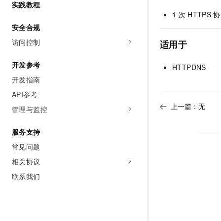
实践教程
AI 产品 免费试用
网络
安全
云开发大赛
1
次
HTTPS
协
Tableau 订阅
1亿+ 大模型 tokens 和 
安全合规
可观测
入门学习赛
中间件
AI空中课堂在线直播课
140+云产品 免费试用
访问控制
大模型服务
适用于
上云与迁云
产品新客免费试用，最长1
数据库
生态解决方案
千问AI平台-Token Plan
开发参考
HTTPDNS
企业出海
大模型ACA认证体验
大数据计算
开发指南
助力企业全员 AI 认知与能
行业生态解决方案
政企业务
媒体服务
API参考
千问AI平台-模型体验
开发者生态解决方案
上一篇：无
在线体验全尺寸、多种模态
管理与监控
企业服务与云通信
AI 开发和 AI 应用解决
Happy 系列大模型
服务支持
域名与网站
常见问题
终端用户计算
相关协议
Serverless
大模型解决方案
联系我们
开发工具
快速部署 Dify，高效搭建 
迁移与运维管理