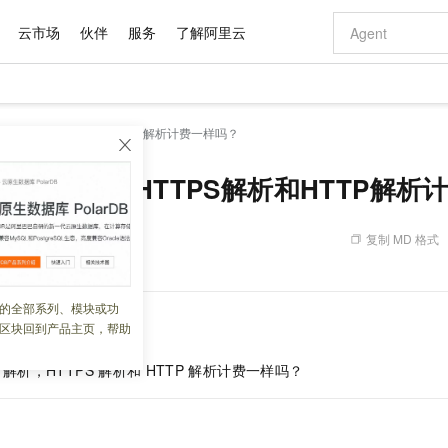
云市场
伙伴
服务
了解阿里云
AI 特惠
数据与 API
成为产品伙伴
企业增值服务
最佳实践
价格计算器
AI 场景体
基础软件
产品伙伴合
阿里云认证
市场活动
配置报价
大模型
名解析，HTTPS解析和HTTP解析计费一样吗？
自助选配和估算价格
新方式
域名与网站
睿译宝，AI翻译排版一步到位
智启 AI 普惠权益
产品生态集成认证中心
企业支持计划
云上春晚
千问官方 MaaS 平台，为开发者和 Agent 而生，新用户赠送 1 亿 + tokens 额度
云服务器 EC
Qwen Aud
AI Coding
阿里云Maa
2026 阿里云
为企业打
数据集
Windows
大模型认证
模型
NEW
NEW
交付可用成果
值低价云产品抢先购
提供智能易用的域名与建站服务
上传文档即自动完成翻译和格式还原
至高享 1亿+免费 tokens，加速 Al 应用落地
安全可靠、弹
智能编程，一键
NS域名解析，HTTPS解析和HTTP解
产品生态伙伴
专家技术服务
云上奥运之旅
弹性计算合作
阿里云中企出
手机三要素
宝塔 Linux
全部认证
价格优势
有专属领域专家
对象存储 OSS
GLM-5.2：长任务时代开源旗舰模型
阿里云 OPC 创新助力计划
云数据库 RD
即刻拥有 DeepS
AI 电商营销
产品生态伙伴工作台
企业增值服务台
云栖战略参考
云存储合作计
云栖大会
身份实名认证
CentOS
训练营
推动算力普惠，释放技术红利
的大模型服务
最高返9万
多领域专家智能体,一键组建 AI 虚拟交付团队
至高百万元 Token 补贴，加速一人公司成长
稳定、安全、高性价比、高性能的云存储服务
真正可用的 1M 上下文,一次完成代码全链路开发
轻松解锁专属 Dee
从图文生成到
复制 MD 格式
 07:49:56
云上的中国
数据库合作计
活动全景
短信
Docker
图片和
站式影视创作平台
人工智能平台 PAI
Hermes Agent，打造自进化智能体
Token Plan 模型订阅计划
Qoder
5 分钟轻松部署
AI 广告创作
企业成长
大模型
NEW
信息公告
看见新力量
云网络合作计
OCR 文字识别
JAVA
级电脑
证享300元代金券
可视化编排打通从文字构思到成片全链路闭环
一站式AI开发、训练和推理服务
自主进化，持久记忆，越用越聪明
Qwen3.8-Max 首发尝鲜，限时加量 10 倍，夜间低至2折
面向真实软件
图文、视频一
的全部系列、模块或功
Kimi-K3
HappyHors
NEW
魔搭 Mode
loud
服务实践
官网公告
区块回到产品主页，帮助
Kimi 最新旗舰模型，长程编程与推理利器
让文字生成流
金融模力时刻
Salesforce O
版
发票查验
全能环境
Qoder CN
Claude Code + GStack 打造工程团队
千问办公，限时限量积分加倍
云原生数据库 P
低代码高效构
AI 建站
NEW
作计划
计划
创新中心
魔搭 ModelSc
健康状态
让AI从“聊天伙伴”进化为能干活的“数字员工”
覆盖公网/内网、递归/权威、移动APP等全场景解析服务
安装技能 GStack，拥有专属 AI 工程团队
你的AI工作搭子，覆盖日常办公高频场景
基于千问大模型等，支持代码智能生成、研发智能问答
0 代码专业建
客户案例
解析，HTTPS
解析和
HTTP
解析计费一样吗？
天气预报查询
操作系统
Deepseek-v4-pro
HappyHors
态合作计划
态智能体模型
旗舰 MoE 大模型，百万上下文与顶尖推理能力
图生视频，流
Compute
同享
容器服务 Kubernetes 版 ACK
万小智 AI 建站低至 15元/月
云防火墙
AI 短剧/漫剧
快递物流查询
WordPress
成为服务伙
高校合作
式云数据仓库
点，立即开启云上创新
提供一站式管理容器应用的 K8s 服务
送.CN域名，送备案服务码
云原生的云上
AI助力短剧
GLM-5.2
Wan2.7-T
Ubuntu