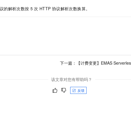
服务生态伙伴
视觉 Coding、空间感知、多模态思考等全面升级
1M上下文，专为长程任务能力而生
云工开物
企业应用
Night Plan 支持 Qwen 3.8-Max
AI 办公
NEW
议的解析次数按
5
次
HTTP
协议解析次数换算。
Red Hat
30+ 款产品免费体验
夜间 5 折，Qwen/Meoo/TokenPlan 客户专享
AI智能应用
科研合作
ERP
堂（旗舰版）
SUSE
智能客服
AI 应用构建
大模型原生
CRM
2个月
自动承接线索
建站小程序
Qoder
大模型服务平台百炼-应用模版
OA 办公系统
HOT
NEW
面向真实软件
个人版上线、团队版降价；千问3.8-Max首发发尝鲜
丰富多元化的应用模版和解决方案
力提升
财税管理
模板建站
万有无界
大模型服务平台百炼-智能体
400电话
定制建站
下一篇：
【计费变更】EMAS Server
的模型效果
灵活可视化地构建企业级 Agent
方案
广告营销
模板小程序
秒悟
人工智能平台 PAI
该文章对您有帮助吗？
定制小程序
云端极速 AI 
新一代 AI 视频生成模型，深度适配广告营销等场景
AI Native 的算法工程平台，一站式完成建模、训练、推理服务部署
APP 开发
反馈
建站系统
AI 应用
10分钟微调：让0.6B模型媲美235B模型
多模态数据信
依托云原生高可用架构,实现Dify私有化部署
用1%尺寸在特定领域达到大模型90%以上效果