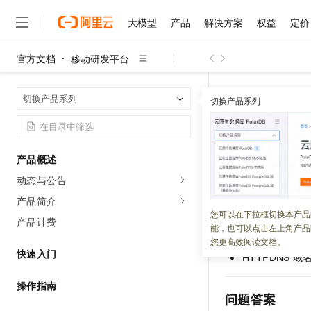
大模型
产品
解决方案
权益
定价
官方文档
移动研发平台
大模型
产品
解决方案
权益
定价
云市场
伙伴
服务
了解阿里云
精选产品
精选解决方案
普惠上云
产品定价
精选商城
成为销售伙伴
售前咨询
为什么选择阿里云
千问AI平台
HTTPDNS域
首页
切换产品系列
了解云产品的定价详情
切换产品系列
大模型服务平台百炼
千问办公，解锁你的工作
普惠上云 官方力荐
分销伙伴
在线服务
网站建设
什么是云计算
大
大模型服务与应用平台
企业级Agent产品，直接
云服务器38元/年起，超
HTTPD
咨询伙伴
多端小程序
技术领先
云上成本管理
售后服务
千问大模型
Agency Agents：拥
官方推荐返现计划
大模型
大模型
精选产品
精选解决方案
Salesforce 国际版订阅
稳定可靠
产品概述
管理和优化成本
多元化、高性能、安全可靠
推荐新用户得奖励，单订单
更新时间：
2025-01-15
销售伙伴合作计划
自助服务
动态与公告
友盟天域
安全合规
人工智能与机器学习
AI
文本生成
无影云电脑
HappyHorse 打造一
云工开物
无影生态合作计划
在线服务
产品简介
观测云
分析师报告
随时随地安全接入的云上超
高校专属算力普惠，学生认
计算
互联网应用开发
您可以在下拉框切换本产品
Qwen3.8-Max
HOT
产品计费
问题描述
Salesforce On Alibaba C
工单服务
能，也可以点击左上角产品
智能体时代全能旗舰模型
Tuya 物联网平台阿里云
研究报告与白皮书
云解析DNS
快速拥有专属 OpenClaw
Consulting Partner 合
大数据
容器
您更高效阅读文档。
免费试用
短信专区
快速入门
HTTPDNS
域名
蓝凌 OA
Qwen3.7-Plus
AI 大模型销售与服务生
现代化应用
存储
天池大赛
能看、能想、能动手的多模
云原生大数据计算服务 Max
解决方案免费试用 新老
电子合同
操作指南
面向分析的企业级SaaS模
最高领取价值200元试用
安全
问题答案
网络与CDN
AI 算法大赛
Qwen3-VL-Plus
畅捷通