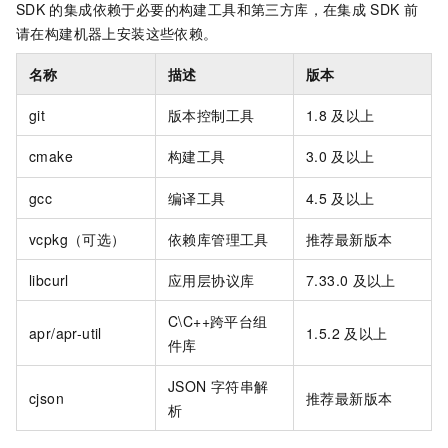
SDK
的集成依赖于必要的构建工具和第三方库，在集成
SDK
前
请在构建机器上安装这些依赖。
名称
描述
版本
git
版本控制工具
1.8
及以上
cmake
构建工具
3.0
及以上
gcc
编译工具
4.5
及以上
vcpkg（可选）
依赖库管理工具
推荐最新版本
libcurl
应用层协议库
7.33.0
及以上
C\C++跨平台组
apr/apr-util
1.5.2
及以上
件库
JSON
字符串解
cjson
推荐最新版本
析