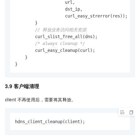
                    url,

                    dst_ip,

                    curl_easy_strerror(res));

        }

// 释放业务访问相关资源
        curl_slist_free_all(dns);

/* always cleanup */
        curl_easy_cleanup(curl);

    }

3.9 客户端清理
client
不再使用后，需要将其释放。
hdns_client_cleanup(client);