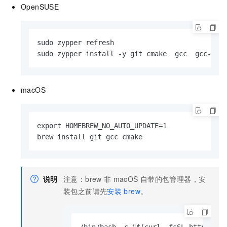
OpenSUSE
sudo zypper refresh

sudo zypper install -y git cmake  gcc  gcc-c++
macOS
export HOMEBREW_NO_AUTO_UPDATE=1

brew install git gcc cmake
说明
注意：brew
非
macOS
自带的包管理器，安
装包之前请先
安装
brew
。
/bin/bash -c "$(curl -fsSL https://r