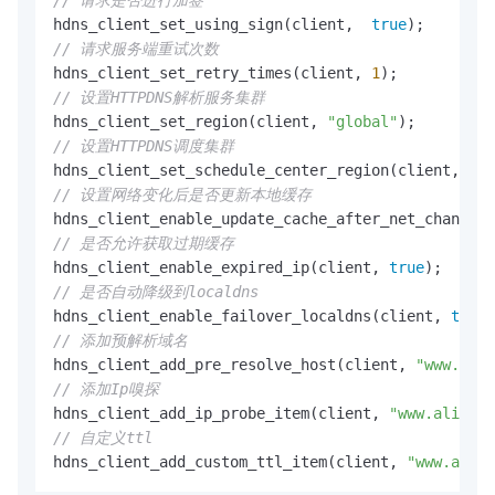
// 请求是否进行加签
hdns_client_set_using_sign(client,  
true
// 请求服务端重试次数
hdns_client_set_retry_times(client, 
1
// 设置HTTPDNS解析服务集群
hdns_client_set_region(client, 
"global"
// 设置HTTPDNS调度集群
hdns_client_set_schedule_center_region(client, 
"cn
// 设置网络变化后是否更新本地缓存
hdns_client_enable_update_cache_after_net_change(c
// 是否允许获取过期缓存
hdns_client_enable_expired_ip(client, 
true
// 是否自动降级到localdns
hdns_client_enable_failover_localdns(client, 
true
// 添加预解析域名
hdns_client_add_pre_resolve_host(client, 
"www.aliy
// 添加Ip嗅探
hdns_client_add_ip_probe_item(client, 
"www.aliyun.
// 自定义ttl
hdns_client_add_custom_ttl_item(client, 
"www.aliyu