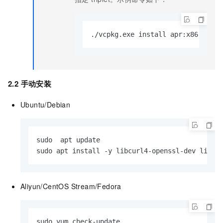
./vcpkg.exe install apr:x86
-windo
2.2 手动安装
Ubuntu/Debian
sudo  apt update

sudo apt install -y libcurl4-openssl-dev libap
Aliyun/CentOS Stream/Fedora
sudo yum check-update
