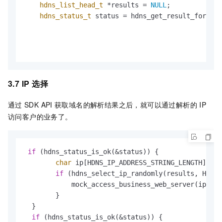
hdns_list_head_t
 *results = 
NULL
;

hdns_status_t
 status = hdns_get_result_for_hos
                                                  
                                                  
3.7 IP
选择
通过
SDK API
获取域名的解析结果之后，就可以通过解析的
IP
访问客户的业务了。
if
 (hdns_status_is_ok(&status)) {

char
 ip[HDNS_IP_ADDRESS_STRING_LENGTH];

if
 (hdns_select_ip_randomly(results, HDNS_
            mock_access_business_web_server(ip);

        }

  }

if
 (hdns_status_is_ok(&status)) {
