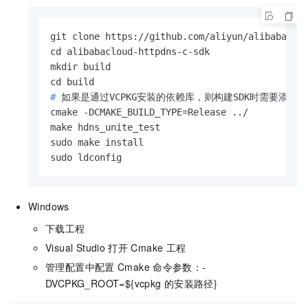
git clone https://github.com/aliyun/alibabaclou
cd alibabacloud-httpdns-c-sdk

mkdir build

# 
如果是通过VCPKG安装的依赖库，则构建SDK时需要添加Cmake
cmake -DCMAKE_BUILD_TYPE=Release ../ 

make hdns_unite_test

sudo make install

sudo ldconfig
Windows
下载工程
Visual Studio
打开
Cmake
工程
管理配置中配置
Cmake
命令参数：-
DVCPKG_ROOT=${vcpkg
的安装路径}