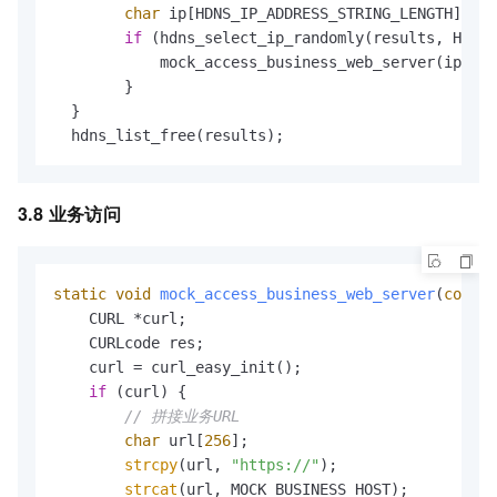
char
 ip[HDNS_IP_ADDRESS_STRING_LENGTH];

if
 (hdns_select_ip_randomly(results, HDNS_
            mock_access_business_web_server(ip);

        }

  }

  hdns_list_free(results);
3.8 业务访问
static
void
mock_access_business_web_server
(
const
    CURL *curl;

    CURLcode res;

    curl = curl_easy_init();

if
 (curl) {

// 拼接业务URL
char
 url[
256
];

strcpy
(url, 
"https://"
);

strcat
(url, MOCK_BUSINESS_HOST);
