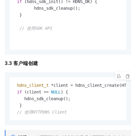
if
 (hdns_sdk_init() != HDNS_OK) {

        hdns_sdk_cleanup();

  }

// 使用SDK API
3.3 客户端创建
hdns_client_t
 *client = hdns_client_create(HTTPDN
if
 (client == 
NULL
) {

    hdns_sdk_cleanup();

  }

// 使用HTTPDNS Client