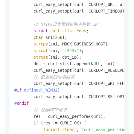
        curl_easy_setopt(curl, CURLOPT_URL, url);

        curl_easy_setopt(curl, CURLOPT_TIMEOUT, 
30
// HTTPS设置预解析的主机和 IP
struct
curl_slist
 *
dns
;
char
 sni[
256
];

strcpy
(sni, MOCK_BUSINESS_HOST);

strcat
(sni, 
":443:"
);

strcat
(sni, dst_ip);

        dns = curl_slist_append(
NULL
, sni);

        curl_easy_setopt(curl, CURLOPT_RESOLVE, dn
// 设置响应结果回调
#
if
 defined(_WIN32)
#
endif
// 发起HTTP请求
        res = curl_easy_perform(curl);

if
 (res != CURLE_OK) {

fprintf
(
stderr
, 
"curl_easy_perform() f