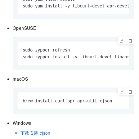
sudo yum install -y libcurl-devel apr-devel ap
OpenSUSE
sudo zypper refresh

sudo zypper install -y libcurl-devel libapr1-d
macOS
brew install curl apr apr-util cjson
Windows
下载安装
cjson