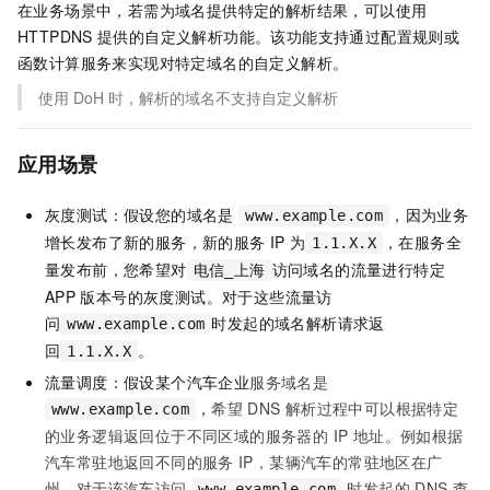
在业务场景中，若需为域名提供特定的解析结果，可以使用
HTTPDNS
提供的自定义解析功能。该功能支持通过配置规则或
函数计算服务来实现对特定域名的自定义解析。
使用
DoH
时，解析的域名不支持自定义解析
应用场景
灰度测试：假设您的域名是
，因为业务
www.example.com
增长发布了新的服务，新的服务
IP
为
，在服务全
1.1.X.X
量发布前，您希望对
访问域名的流量进行特定
电信_上海
APP
版本号的灰度测试。对于这些流量访
问
时发起的域名解析请求返
www.example.com
回
。
1.1.X.X
流量调度：假设某个汽车企业
服务域名是
，
希望
DNS
解析过程中可以根据特定
www.example.com
的业务逻辑返回位于不同区域的服务器的 IP 地址。例如根据
汽车常驻地返回不同的服务
IP，某辆汽车的常驻地区在广
州，对于该汽车访问
时发起的 DNS 查
www.example.com