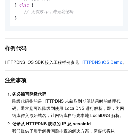
} 
else
 {

// 无有效ip，走兜底逻辑
}
样例代码
HTTPDNS iOS SDK
接入工程样例参见
HTTPDNS iOS Demo
。
注意事项
务必编写降级代码
降级代码指的是
HTTPDNS
未获取到期望结果时的处理代
码。通常您可以降级到使用
LocalDNS
进行解析，即，为网
络库传入原始域名，让网络库自行走本地
LocalDNS
解析。
记录从
HTTPDNS
获取的
IP
及
sessinId
我们提供了用于解析问题排查的解决方案，需要您将从