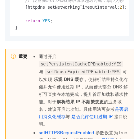
// 设置底层HTTPDNS网络请求超时时间，单位为秒
    [httpdns setNetworkingTimeoutInterval:
2
];

return
YES
;

}
重要
通过开启
setPersistentCacheIPEnabled:YES
与
可
setReuseExpiredIPEnabled:YES
以实现
乐观 DNS 缓存
，使解析结果持久化存
储并允许使用过期 IP，从而使大部分 DNS 解
析可直接在本地完成，提升首屏加载和请求性
能。对于
解析结果 IP 不频繁变更
的业务域
名，建议开启此功能。具体用法可参考
是否启
用持久化缓存
与
是否允许使用过期
IP
接口说
明。
setHTTPSRequestEnabled
参数设置为
true