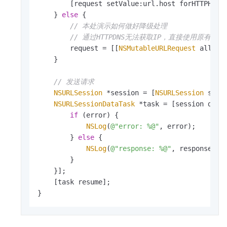
        [request setValue:url.host forHTTPHead
    } 
else
 {

// 本处演示如何做好降级处理
// 通过HTTPDNS无法获取IP，直接使用原有的U
        request = [[
NSMutableURLRequest
 alloc] 
    }

// 发送请求
NSURLSession
 *session = [
NSURLSession
 share
NSURLSessionDataTask
 *task = [session data
if
 (error) {

NSLog
(
@"error: %@"
, error);

        } 
else
 {

NSLog
(
@"response: %@"
, response);

        }

    }];

    [task resume];

}