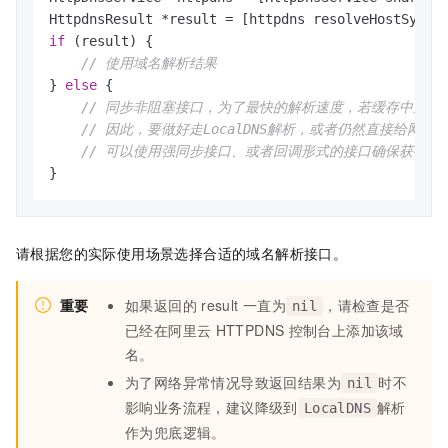
HttpdnsResult *result = [httpdns resolveHostSyncN
if
 (result) {

// 使用域名解析结果
} 
else
 {

// 同步非阻塞接口，为了最快的解析速度，若缓存中无
// 因此，要做好走LocalDNS解析，或者仍然直接给网
// 可以使用强同步接口、或者回调形式的接口确保获得HTT
}
请根据您的实际使用场景选择合适的域名解析接口。
重要
如果返回的
result
一直为
，请检查是否
nil
已经在阿里云
HTTPDNS
控制台上添加该域
名。
为了网络异常情况导致返回结果为
时不
nil
影响业务流程，建议降级到
解析
LocalDNS
作为兜底逻辑。