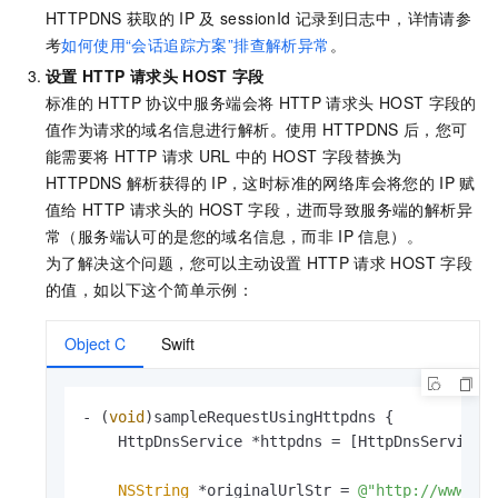
HTTPDNS
获取的
IP
及
sessionId
记录到日志中，详情请参
考
如何使用“会话追踪方案”排查解析异常
。
设置
HTTP
请求头
HOST
字段
标准的
HTTP
协议中服务端会将
HTTP
请求头
HOST
字段的
值作为请求的域名信息进行解析。使用
HTTPDNS
后，您可
能需要将
HTTP
请求
URL
中的
HOST
字段替换为
HTTPDNS
解析获得的
IP，这时标准的网络库会将您的
IP
赋
值给
HTTP
请求头的
HOST
字段，进而导致服务端的解析异
常（服务端认可的是您的域名信息，而非
IP
信息）。
为了解决这个问题，您可以主动设置
HTTP
请求
HOST
字段
的值，如以下这个简单示例：
Object C
Swift
- (
void
)sampleRequestUsingHttpdns {

    HttpDnsService *httpdns = [HttpDnsService s
NSString
 *originalUrlStr = 
@"http://www.al