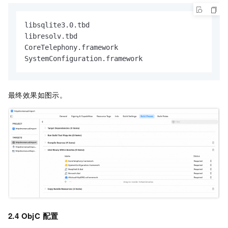
libsqlite3.0.tbd

libresolv.tbd

CoreTelephony.framework

SystemConfiguration.framework
最终效果如图示。
2.4 ObjC
配置