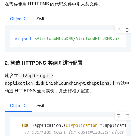
在需要使用
HTTPDNS
的代码文件中引入头文件。
Object C
Swift
#import 
<AlicloudHttpDNS/AlicloudHttpDNS.h>
2. 构造
HTTPDNS
实例并进行配置
建议在
-[AppDelegate
方法中
application:didFinishLaunchingWithOptions:]
构造
HTTPDNS
全局实例，并进行相关配置。
Object C
Swift
- (
BOOL
)application:(
UIApplication
 *)application 
// Override point for customization after app