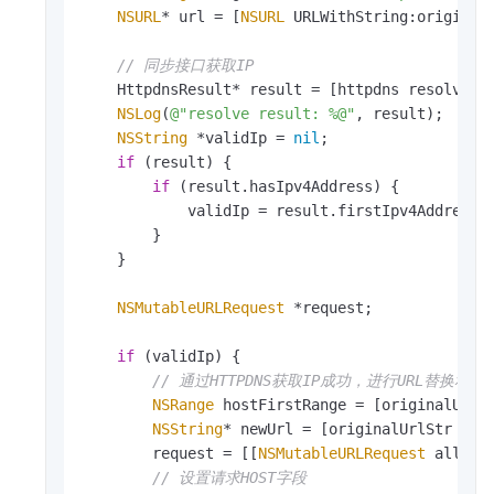
NSURL
* url = [
NSURL
 URLWithString:originalU
// 同步接口获取IP
    HttpdnsResult* result = [httpdns resolveHos
NSLog
(
@"resolve result: %@"
, result);

NSString
 *validIp = 
nil
;

if
 (result) {

if
 (result.hasIpv4Address) {

            validIp = result.firstIpv4Address;

        }

    }

NSMutableURLRequest
 *request;

if
 (validIp) {

// 通过HTTPDNS获取IP成功，进行URL替换和HO
NSRange
 hostFirstRange = [originalUrlSt
NSString
* newUrl = [originalUrlStr stri
        request = [[
NSMutableURLRequest
 alloc]
// 设置请求HOST字段