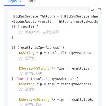
Object C
Swift
HttpDnsService *httpdns = [HttpDnsService sharedIn
HttpdnsResult *result = [httpdns resolveHostSyncN
if
 (!result) {

// 无有效ip，走兜底逻辑
}

if
 (result.hasIpv4Address) {

NSString
 *ip = result.firstIpv4Address;

// 使用ip
NSArray
<
NSString
 *> *ips = result.ips;

// 使用ip列表
} 
else
if
 (result.hasIpv6Address) {

NSString
 *ip = result.firstIpv6Address;

// 使用ip
NSArray
<
NSString
 *> *ips = result.ipv6s;

// 使用ip列表