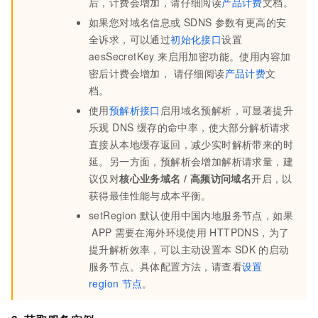
后，计费会增加，请仔细阅读
产品计费
文档。
如果您对域名信息或
SDNS
参数有更高的安
全诉求，可以通过
初始化接口
设置
aesSecretKey 来启用加密功能。使用内容加
密后计费会增加， 请仔细阅读
产品计费
文
档。
使用
预解析接口
启用域名预解析，可显著提升
乐观 DNS 缓存的命中率，使大部分解析请求
直接从本地缓存返回，减少实时解析带来的时
延。另一方面，预解析会增加解析请求量，建
议仅对
核心业务域名 / 高频访问域名
开启，以
获得最佳性能与成本平衡。
setRegion 默认使用中国内地服务节点，如果
APP
需要在海外环境使用
HTTPDNS，为了
提升解析效率，可以主动设置本
SDK
的启动
服务节点。具体配置方法，请查看
设置
region
节点
。