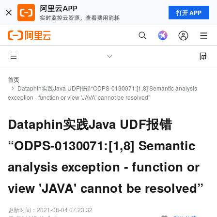
打开 APP
首页
Dataphin实践Java UDF报错“ODPS-0130071:[1,8] Semantic analysis
exception - function or view 'JAVA' cannot be resolved”
Dataphin实践Java UDF报错
“ODPS-0130071:[1,8] Semantic
analysis exception - function or
view 'JAVA' cannot be resolved”
更新时间：
2021-08-04 07:23:32