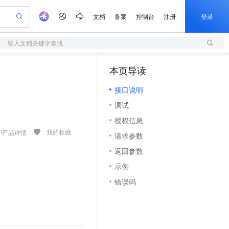
文档
备案
控制台
注册
登录
输入文档关键字查找
验
作计划
器
AI 活动
专业服务
服务伙伴合作计划
开发者社区
加入我们
服务平台百炼
阿里云 OPC 创新助力计划
本页导读
（0）
一站式生成采购清单，支持单品或批量购买
S
可编辑精美 PPT 文稿
S产品伙伴计划（繁花）
峰会
造的大模型服务与应用开发平台
轻量应用服务器
Agency Agents：拥有专属领域专家
AI 生产力先锋
Al MaaS 服务伙伴赋能合作
域名
博文
Careers
至高可申请百万元
接口说明
性可伸缩的云计算服务
 轻松生成专业的 PPT
开启高性价比 AI 编程新体验
先锋实践拓展 AI 生产力的边界
快速构建应用程序和网站，即刻迈出上云第一步
多领域专家智能体,一键组建 AI 虚拟交付团队
Token 补贴，五大权
计划
海大会
伙伴信用分合作计划
商标
问答
社会招聘
调试
益加速 OPC 成功
S
帕鲁游戏服务器
数字证书管理服务（原SSL证书）
HappyHorse 打造一站式影视创作平台
飞天发布时刻
HOT
划
备案
电子书
校园招聘
授权信息
联机服务器，轻松开启游戏
视频创作，一键激活电商全链路生产力
全托管，含MySQL、PostgreSQL、SQL Server、MariaDB多引擎
实现全站HTTPS，呈现可信的WEB访问
所见，即是所愿
可视化编排打通从文字构思到成片全链路闭环
更多支持
我的收藏
产品详情
划
公司注册
镜像站
请求参数
视频生成
语音识别与合成
 智能体与工作流应用
短信服务
漫剧工坊：一站式动画创作平台
AI 实训营
合作伙伴培训与认证
返回参数
划
上云迁移
的智能体编程平台
站生成，高效打造优质广告素材
通过阿里云百炼高效搭建AI应用,助力高效开发
快速生产连贯的高质量长漫剧
从基础到进阶，Agent 创客手把手教你
国内短信简单易用，安全可靠，秒级触达，全球覆盖200+国家和地区。
e-1.1-T2V
Qwen3-TTS-Flash
lScope
我要反馈
查询合作伙伴
示例
畅细腻的高质量视频
离线语音合成大模型，多语言方言自适应，低延迟高稳定
n Alibaba Cloud ISV 合作
代维服务
olarDB
建企业门户网站
大数据开发治理平台 DataWorks
10 分钟搭建微信、支付宝小程序
错误码
创新加速
ope
登录合作伙伴管理后台
我要建议
站，无忧落地极速上线
以可视化方式快速构建移动和 PC 门户网站
100%兼容MySQL、PostgreSQL，兼容Oracle，支持集中和分布式
高效部署网站，快速应用到小程序
Data Agent 驱动的一站式 Data+AI 开发治理平台
e-1.1-I2V
Cosyvoice-V3-Flash
安全
畅自然，细节丰富
高表现力语音合成大模型，语音克隆听感自然
我要投诉
上云场景组合购
伴
边界网络安全防护产品
漫剧创作，剧本、分镜、视频高效生成
覆盖90%+业务场景，专享组合折扣价
2V
VPN
Fun-ASR