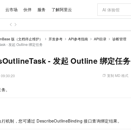
云市场
伙伴
服务
了解阿里云
AI 特惠
数据与 API
成为产品伙伴
企业增值服务
最佳实践
价格计算器
AI 场景体
基础软件
产品伙伴合
阿里云认证
市场活动
配置报价
大模型
anBase 版（文档停止维护）
开发参考
API参考指南
API目录
诊断管理
自助选配和估算价格
eTask - 发起 Outline 绑定任务
步到位
域名与网站
智启 AI 普惠权益
产品生态集成认证中心
企业支持计划
云上春晚
Qwen Audio：打造专属 AI 语音助手
千问官方 MaaS 平台，为开发者和 Agent 而生，新用户赠送 1 亿 + tokens 额度
云服务器 EC
一句话生成原生
AI Coding
阿里云Maa
2026 阿里云
为企业打
数据集
Windows
大模型认证
模型
NEW
NEW
格式还原
值低价云产品抢先购
提供智能易用的域名与建站服务
至高享 1亿+免费 tokens，加速 Al 应用落地
Qwen-Audio-3.0-Realtime 端到端实时语音角色扮演
安全可靠、弹
输入一句话想法,
智能编程，一键
产品生态伙伴
专家技术服务
云上奥运之旅
弹性计算合作
阿里云中企出
手机三要素
宝塔 Linux
全部认证
sOutlineTask - 发起 Outline 绑定任务
价格优势
开源旗舰模型
对象存储 OSS
即刻拥有 DeepSeek-V4-Pro
阿里云 OPC 创新助力计划
云数据库 RD
一键部署幻兽
AI 电商营销
产品生态伙伴工作台
企业增值服务台
云栖战略参考
云存储合作计
云栖大会
身份实名认证
CentOS
训练营
推动算力普惠，释放技术红利
的大模型服务
最高返9万
真正可用的 1M 上下文,一次完成代码全链路开发
轻松解锁专属 DeepSeek-V4-Pro
至高百万元 Token 补贴，加速一人公司成长
稳定、安全、高性价比、高性能的云存储服务
一键购买专属
从图文生成到
复制 MD 格式
 09:30:20
云上的中国
数据库合作计
活动全景
短信
Docker
图片和
自进化智能体
人工智能平台 PAI
5 分钟轻松部署专属 QwenPaw
Token Plan 模型订阅计划
Qoder
高效搭建 AI
AI 广告创作
企业成长
大模型
NEW
HOT
信息公告
看见新力量
云网络合作计
OCR 文字识别
JAVA
级电脑
越聪明
证享300元代金券
一站式AI开发、训练和推理服务
Qwen3.8-Max 首发尝鲜，限时加量 10 倍，夜间低至2折
从聊天伙伴进化为能主动干活的本地数字员工
面向真实软件
图文、视频一
定任务。
Kimi-K3
HappyHors
NEW
魔搭 Mode
loud
服务实践
官网公告
Kimi 最新旗舰模型，长程编程与推理利器
让文字生成流
金融模力时刻
Salesforce O
版
发票查验
全能环境
Qoder CN
Claude Code + GStack 打造工程团队
千问办公，限时限量积分加倍
云原生数据库 P
低代码高效构
AI 建站
NEW
作计划
计划
创新中心
魔搭 ModelSc
健康状态
让AI从“聊天伙伴”进化为能干活的“数字员工”
覆盖公网/内网、递归/权威、移动APP等全场景解析服务
安装技能 GStack，拥有专属 AI 工程团队
你的AI工作搭子，覆盖日常办公高频场景
基于千问大模型等，支持代码智能生成、研发智能问答
0 代码专业建
客户案例
天气预报查询
操作系统
Deepseek-v4-pro
HappyHors
态合作计划
态智能体模型
旗舰 MoE 大模型，百万上下文与顶尖推理能力
图生视频，流
Compute
同享
容器服务 Kubernetes 版 ACK
万小智 AI 建站低至 15元/月
云防火墙
AI 短剧/漫剧
快递物流查询
WordPress
成为服务伙
制，您可通过 DescribeOutlineBinding 接口查询绑定结果。
高校合作
式云数据仓库
点，立即开启云上创新
提供一站式管理容器应用的 K8s 服务
送.CN域名，送备案服务码
云原生的云上
AI助力短剧
GLM-5.2
Wan2.7-T
Ubuntu