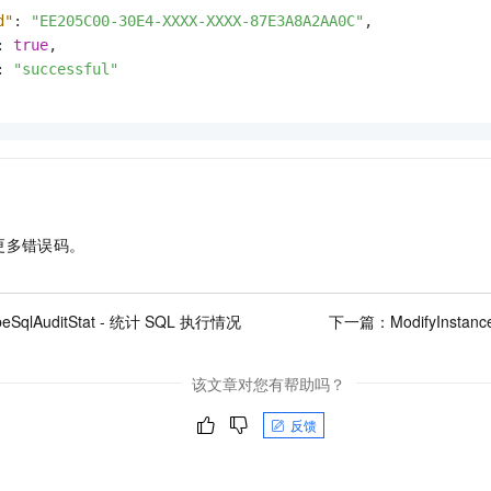
d"
:
"EE205C00-30E4-XXXX-XXXX-87E3A8A2AA0C"
,
:
true
,
:
"successful"
更多错误码。
ibeSqlAuditStat - 统计 SQL 执行情况
下一篇：
ModifyInsta
该文章对您有帮助吗？
反馈