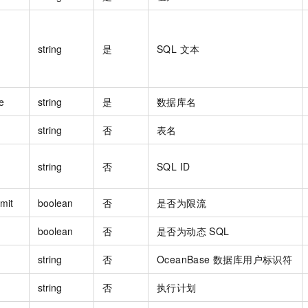
一个 AI 助手
即刻拥有 DeepSeek-R1 满血版
超强辅助，Bol
在企业官网、通讯软件中为客户提供 AI 客服
多种方案随心选，轻松解锁专属 DeepSeek
string
是
SQL 文本
e
string
是
数据库名
string
否
表名
string
否
SQL ID
mit
boolean
否
是否为限流
boolean
否
是否为动态 SQL
string
否
OceanBase 数据库用户标识符
string
否
执行计划