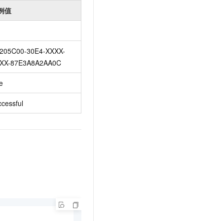
例值
205C00-30E4-XXXX-
XX-87E3A8A2AA0C
e
ccessful