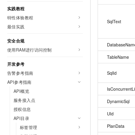
10 分钟在聊天系统中增加
专有云
实践教程
特性体验教程
SqlText
最佳实践
安全合规
DatabaseNam
使用RAM进行访问控制
TableName
开发参考
SqlId
告警参考指南
API参考指南
IsConcurrentLi
API概览
服务接入点
DynamicSql
授权信息
UId
API目录
PlanData
标签管理