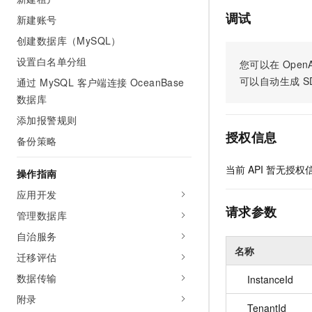
AI 产品 免费试用
网络
安全
云开发大赛
调试
新建账号
Tableau 订阅
1亿+ 大模型 tokens 和 
创建数据库（MySQL）
可观测
入门学习赛
中间件
AI空中课堂在线直播课
140+云产品 免费试用
大模型服务
设置白名单分组
您可以在
OpenA
上云与迁云
产品新客免费试用，最长1
数据库
可以自动生成
S
通过 MySQL 客户端连接 OceanBase
生态解决方案
千问AI平台-Token Plan
企业出海
大模型ACA认证体验
数据库
大数据计算
助力企业全员 AI 认知与能
行业生态解决方案
添加报警规则
政企业务
媒体服务
千问AI平台-模型体验
授权信息
备份策略
开发者生态解决方案
在线体验全尺寸、多种模态
企业服务与云通信
AI 开发和 AI 应用解决
当前
API
暂无授权
操作指南
Happy 系列大模型
域名与网站
应用开发
请求参数
终端用户计算
管理数据库
自治服务
Serverless
大模型解决方案
名称
迁移评估
开发工具
快速部署 Dify，高效搭建 
数据传输
InstanceId
迁移与运维管理
附录
TenantId