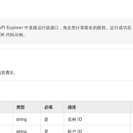
服务生态伙伴
视觉 Coding、空间感知、多模态思考等全面升级
1M上下文，专为长程任务能力而生
云工开物
企业应用
Night Plan 支持 Qwen 3.8-Max
AI 办公
NEW
Red Hat
30+ 款产品免费体验
夜间 5 折，Qwen/Meoo/TokenPlan 客户专享
AI智能应用
科研合作
ERP
堂（旗舰版）
SUSE
智能客服
AI 应用构建
大模型原生
PI Explorer
中直接运行该接口，免去您计算签名的困扰。运行成功后，OpenA
CRM
2个月
自动承接线索
DK
代码示例。
建站小程序
Qoder
大模型服务平台百炼-应用模版
OA 办公系统
HOT
NEW
面向真实软件
个人版上线、团队版降价；千问3.8-Max首发发尝鲜
丰富多元化的应用模版和解决方案
力提升
财税管理
模板建站
万有无界
大模型服务平台百炼-智能体
400电话
定制建站
的模型效果
灵活可视化地构建企业级 Agent
方案
广告营销
模板小程序
信息透出。
秒悟
人工智能平台 PAI
定制小程序
云端极速 AI 
新一代 AI 视频生成模型，深度适配广告营销等场景
AI Native 的算法工程平台，一站式完成建模、训练、推理服务部署
APP 开发
建站系统
类型
必填
描述
AI 应用
10分钟微调：让0.6B模型媲美235B模型
多模态数据信
string
是
实例 ID
依托云原生高可用架构,实现Dify私有化部署
用1%尺寸在特定领域达到大模型90%以上效果
string
是
租户 ID