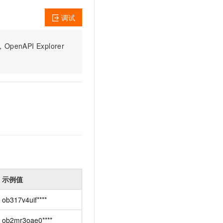
文戏情感细腻自然，动作戏激烈拳拳到肉，实现更强表演能力
支持中英文自由切换，具备更强的噪声鲁棒性
云聚AI 严选权益
SSL 证书
调试
，一键激活高效办公新体验
精选AI产品，从模型到应用全链提效
堡垒机
AI 用量加速计划
应用
PI Explorer
防火墙
、识别商机，让客服更高效、服务更出色。
新老同享，达量后返
千问办公
主机安全
NEW
的智能体编程平台
一站式AI生产力平台
AI 应用及服务市场
伶鹊
企业级人与Agent协作平台，接入和调度多个数字员工
智能客服平台，对话机器人、对话分析、智能外呼
AI 应用
大模型服务平台百炼 - 全妙
大模型
应用创作平台
多模态内容创作工具，已接入 DeepSeek
自然语言处理
数据标注
示例值
机器学习
息提取
与 AI 智能体进行实时音视频通话
ob317v4uif****
从文本、图片、视频中提取结构化的属性信息
构建支持视频理解的 AI 音视频实时通话应用
ob2mr3oae0****