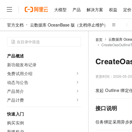
大模型
产品
解决方案
权益
定价
官方文档
云数据库 OceanBase 版（文档停止维护）
大模型
产品
解决方案
权益
定价
云市场
伙伴
服务
了解阿里云
精选产品
精选解决方案
普惠上云
产品定价
精选商城
成为销售伙伴
售前咨询
为什么选择阿里云
千问AI平台
云数据库 Oce
首页
了解云产品的定价详情
CreateOasOutlin
大模型服务平台百炼
睿译宝，AI翻译排版一
普惠上云 官方力荐
分销伙伴
在线服务
网站建设
什么是云计算
大
大模型服务与应用平台
上传文档即自动完成翻译和
云服务器38元/年起，超
产品概述
咨询伙伴
多端小程序
技术领先
CreateOa
云上成本管理
售后服务
千问大模型
GLM-5.2：长任务时代
官方推荐返现计划
大模型
新功能发布记录
大模型
精选产品
精选解决方案
Salesforce 国际版订阅
稳定可靠
管理和优化成本
多元化、高性能、安全可靠
推荐新用户得奖励，单订单
销售伙伴合作计划
免费试用介绍
自助服务
更新时间：
2026-05-20
友盟天域
安全合规
人工智能与机器学习
AI
文本生成
无影云电脑
Hermes Agent，打造
云工开物
动态与公告
无影生态合作计划
在线服务
观测云
分析师报告
随时随地安全接入的云上超
自主进化，持久记忆，越用
高校专属算力普惠，学生认
计算
互联网应用开发
发起 Outline 绑
产品简介
Qwen3.8-Max
HOT
Salesforce On Alibaba C
工单服务
智能体时代全能旗舰模型
Tuya 物联网平台阿里云
研究报告与白皮书
产品计费
云解析DNS
快速拥有专属 OpenClaw
Consulting Partner 合
大数据
容器
免费试用
短信专区
接口说明
蓝凌 OA
Qwen3.7-Plus
AI 大模型销售与服务生
快速入门
现代化应用
存储
天池大赛
能看、能想、能动手的多模
云原生大数据计算服务 Max
解决方案免费试用 新老
电子合同
任务绑定采用异步执行机
购买实例
面向分析的企业级SaaS模
最高领取价值200元试用
安全
网络与CDN
AI 算法大赛
Qwen3-VL-Plus
畅捷通
新建租户