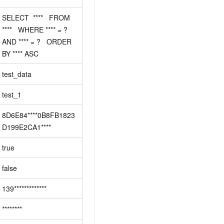
t.diy 一步搞定创意建站
构建大模型应用的安全防护体系
通过自然语言交互简化开发流程,全栈开发支持
通过阿里云安全产品对 AI 应用进行安全防护
SELECT  ****   FROM 
****   WHERE **** = ? 
AND **** = ?   ORDER 
BY **** ASC
test_data
test_1
8D6E84****0B8FB1823
D199E2CA1****
true
false
139*************
********