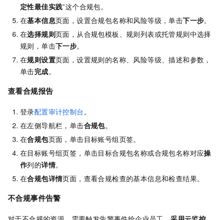
定性最佳实践
”这个合规包。
在
基本信息
页面，设置合规包名称和风险等级，单击
下一步
。
在
选择规则
页面，从合规包模板、规则列表或托管规则中选择
规则，单击
下一步
。
在
规则设置
页面，设置规则的名称、风险等级、描述和参数，
单击
完成
。
查看合规报告
登录
配置审计控制台
。
在左侧导航栏，单击
合规包
。
在
合规包
页面，单击目标账号组页签。
在目标账号组页签，单击目标合规包名称或合规包名称对应
操
作
列的
详情
。
在
合规包详情
页面，查看合规检查的基本信息和检查结果。
不合规事件告警
对于不合规的资源，需要触发告警事件给企业员工。
采用云监控