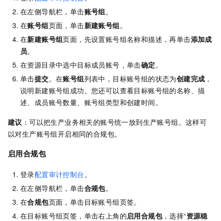
在左侧导航栏，单击
账号组
。
在
账号组
页面，单击
新建账号组
。
在
新建账号组
页面，先设置账号组名称和描述，再单击
添加成
员
。
在资源目录中选中目标成员账号，单击
确定
。
单击
提交
。在
账号组
列表中，目标账号组的状态为
创建完成
，
说明新建账号组成功。您还可以查看目标账号组的名称、描
述、成员账号数量、账号组类型和创建时间。
建议
：可以把生产业务相关的账号统一放到生产账号组。这样可
以对生产账号组开启相同的合规包。
启用合规包
登录
配置审计控制台
。
在左侧导航栏，单击
合规包
。
在
合规包
页面，单击目标账号组页签。
在目标账号组页签，单击右上角的
启用合规包
，选择“
资源稳