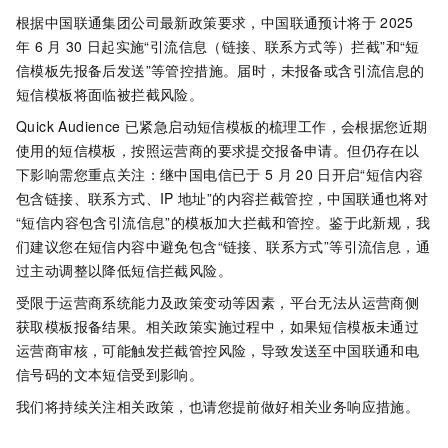
根据中国联通集团公司最新政策要求，中国联通预计将于
2025
年
6
月
30
日起实施“引流信息（链接、联系方式等）拦截”和“短
信模板先报备后发送”等管控措施。届时，未报备或含引流信息的
短信模板将面临被拦截风险。
Quick Audience 已紧急启动短信模板的梳理工作，会根据您近期
使用的短信模板，按照运营商的要求提交报备申请。但仍存在以
下影响需您重点关注：继中国电信已于
5
月
20
日开启“短信内容
包含链接、联系方式、IP
地址”的内容拦截管控，中国联通也将对
“短信内容包含引流信息”的模板加大拦截和管控。鉴于此新规，我
们建议您在短信内容中避免包含“链接、联系方式”等引流信息，通
过主动调整以降低短信拦截风险。
受限于运营商系统能力及政策变动等因素，平台无法从运营商侧
获取模板报备结果。相关政策实施过程中，如果短信模板未通过
运营商审核，可能触发拦截管控风险，导致发送至中国联通和电
信号码的文本短信受到影响。
我们将持续关注相关政策，也请您提前做好相关业务响应措施。