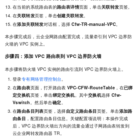
在当前的系统路由表的
路由表详情
页面，单击
关联转发
页签。
在
关联转发
页签，单击
创建关联转发
。
在
添加关联转发
对话框，选择
Cfw-TR-manual-VPC
。
本步骤完成后，云企业网路由配置完成，流量牵引到
VPC
边界防
火墙的
VPC
实例上。
步骤四：添加
VPC
路由表到
VPC
边界防火墙
本步骤将防火墙
VPC
实例的路由引流到
VPC
边界防火墙上。
登录
专有网络管理控制台
。
在
路由表
页面，打开路由表
VPC-CFW-RouteTable
，在
已绑
定交换机
页签，单击
绑定交换机
。其中
交换机
选择
Cfw-
Vswitch
。然后单击
确定
。
在
路由条目列表
页签，选择
自定义路由条目
页签。单击
添加路
由条目
，配置路由条目信息。关键配置项说明：本操作完成
后，VPC
边界防火墙出方向的流量会通过子网路由表转发到
云企业网转发路由器
TR。