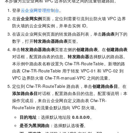
本步骤为云企业网和
VPC
边界防火墙之间的流量创建路由。
登录
云企业网管理控制台
。
在
云企业网实例
页面，定位到需要引流到云防火墙
VPC
边界
防火墙的云企业网实例，并单击实例
ID。
在该云企业网实例页面的转发路由器列表，单击
路由表
列下的
数字，打开
转发路由器路由表
页签。
单击
转发路由器路由表
页签左侧的
创建路由表
。在
创建路由表
对话框，配置路由表的信息。
转发路由器
选择默认的路由器。
本示例中路由表名称设置为
Cfw-TR-RouteTable。新增的路
由表
Cfw-TR-RouteTable
用于转发
VPC-01
和
VPC-02
到
VPC
边界防火墙
Cfw-TR-manual-VPC
之间的流量。
定位到
Cfw-TR-RouteTable
路由表，单击
创建路由条目
。在
添加路由条目
对话框，配置路由条目的信息。配置项说明：本
操作完成后，来自云企业网自定义路由表
Cfw-TR-
RouteTable
的流量会默认指向
VPC
防火墙。
目的地址
：选择默认地址段
0.0.0.0/0
。
是否为黑洞路由
：选择默认选项
否
。