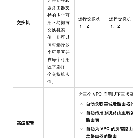
如果您在转
发路由器支
持的多个可
选择交换机
选择交换机
交换机
用区均拥有
1、2
1、2
交换机实
例，您可以
同时选择多
个可用区并
在每个可用
区下选择一
个交换机实
例。
这三个
VPC
启用以下三项高
自动关联至转发路由器的
自动传播系统路由至转发
路由表
高级配置
自动为
VPC
的所有路由表
发路由器的路由