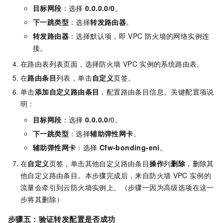
目标网段
：选择
0.0.0.0/0
。
下一跳类型
：选择
转发路由器
。
转发路由器
：选择默认项，即
VPC
防火墙的网络实例连
接。
在路由表列表页面，选择防火墙
VPC
实例的系统路由表。
在
路由条目
列表，单击
自定义
页签。
单击
添加自定义路由条目
，配置路由条目信息。关键配置项说
明：
目标网段
：选择
0.0.0.0/
0。
下一跳类型
：选择
辅助弹性网卡
。
辅助弹性网卡
：选择
Cfw-bonding-eni
。
在
自定义
页签，单击其他自定义路由条目
操作
列
删除
，删除其
他自定义路由条目。本步骤完成后，来自防火墙
VPC
实例的
流量会牵引到云防火墙实例上。（步骤一因为高级选项在这一
步将其删除）
步骤五：验证转发配置是否成功