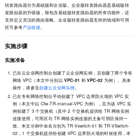
转发路由器分为基础版和企业版。企业版转发路由器是基础版转
发路由器的升级版，除包含基础版转发路由器的所有功能外，还
支持定义灵活的路由策略。企业版转发路由器支持的地域和可用
区可参考
产品链接
。
实施步骤
实施准备
已在云企业网控制台创建了云企业网实例，且创建了两个专有
网络
VPC（本文中分别以
VPC-01
和
VPC-02
为例）。具体
操作，请参见
创建云企业网实例
。
已在专有网络控制台手动创建了
VPC
边界防火墙的
VPC
实
例（本文中以
Cfw-TR-manual-VPC
为例），且为该
VPC
实
例创建了
3
个交换机（其中
2
个交换机提供给
TR
网络实例
连接使用，可用区与
TR
网络实例连接的主备可用区保持一
致。本文示例中命名分别为
TR-Vswitch-01
和
TR-VSwitch-
02，1
个交换机提供给创建
VPC
边界防火墙的时候使用，本