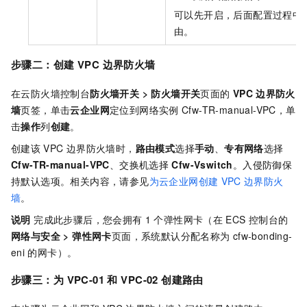
可以先开启，后面配置过程中
由。
步骤二：创建
VPC
边界防火墙
在云防火墙控制台
防火墙开关 > 防火墙开关
页面的
VPC
边界防火
墙
页签，单击
云企业网
定位到网络实例
Cfw-TR-manual-VPC，单
击
操作
列
创建
。
创建该
VPC
边界防火墙时，
路由模式
选择
手动
、
专有网络
选择
Cfw-TR-manual-VPC
、交换机选择
Cfw-Vswitch
。入侵防御保
持默认选项。相关内容，请参见
为云企业网创建
VPC
边界防火
墙
。
说明
完成此步骤后，您会拥有
1
个弹性网卡（在
ECS
控制台的
网络与安全 > 弹性网卡
页面，系统默认分配名称为
cfw-bonding-
eni
的网卡）。
步骤三：为
VPC-01
和
VPC-02
创建路由