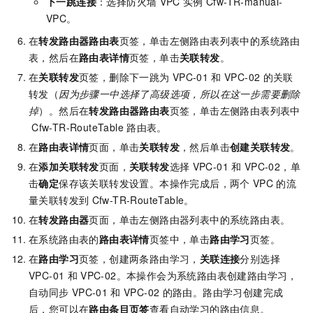
下一跳连接
：选择防火墙
VPC
实例
Cfw-TR-manual-
VPC。
在
转发路由器路由表
页签，单击左侧路由表列表中的系统路由
表，然后在
路由表详情
页签，单击
关联转发
。
在
关联转发
页签，删除下一跳为
VPC-01
和
VPC-02
的关联
转发（
因为步骤一中选择了高级选项，所以在这一步需要删除
掉
）。然后在
转发路由器路由表
页签，单击左侧路由表列表中
Cfw-TR-RouteTable
路由表。
在
路由表详情
页面，单击
关联转发
，然后单击
创建关联转发
。
在
添加关联转发
页面，
关联转发
选择
VPC-01
和
VPC-02，单
击
确定
保存该关联转发设置。本操作完成后，两个
VPC
的流
量关联转发到
Cfw-TR-RouteTable。
在
转发路由器
页面，单击左侧路由器列表中的系统路由表。
在系统路由表的
路由表详情
页签中，单击
路由学习
页签。
在
路由学习
页签，创建两条路由学习，
关联连接
分别选择
VPC-01
和
VPC-02。本操作会为系统路由表创建路由学习，
自动同步
VPC-01
和
VPC-02
的路由。路由学习创建完成
后，您可以在
路由条目页签
查看自动学习的路由信息。