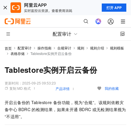
打开 APP
配置审计
配置审计
操作指南
合规审计
规则
规则介绍
规则模板
首页
表格存储
Tablestore实例开启云备份
Tablestore实例开启云备份
更新时间：
2025-09-25 09:53:23
复制 MD 格式
我的收藏
产品详情
开启云备份的
Tablestore
备份功能，视为“合规”。该规则依赖灾
备中心
BDRC
的检测结果，如果未开通
BDRC
或无检测结果视为
“不适用”。