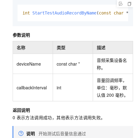
int
StartTestAudioRecordByName
(
const
char
 *dev
参数说明
名称
类型
描述
音频采集设备名
deviceName
const char *
称。
音量回调频率，
callbackInterval
int
单位：毫秒，默
认值
200
毫秒。
返回说明
0
表示方法调用成功，其他表示方法调用失败。
说明
开始测试后音量信息通过