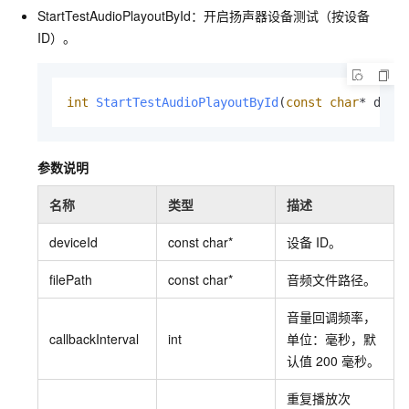
StartTestAudioPlayoutById：开启扬声器设备测试（按设备
ID）。
int
StartTestAudioPlayoutById
(
const
char
* devi
参数说明
名称
类型
描述
deviceId
const char*
设备
ID。
filePath
const char*
音频文件路径。
音量回调频率，
callbackInterval
int
单位：毫秒，默
认值
200
毫秒。
重复播放次