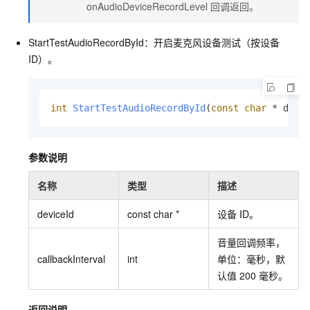
onAudioDeviceRecordLevel
回调返回。
StartTestAudioRecordById：开启麦克风设备测试（按设备
ID）。
int
StartTestAudioRecordById
(
const
char
 * devi
参数说明
名称
类型
描述
deviceId
const char *
设备
ID。
音量回调频率，
callbackInterval
int
单位：毫秒，默
认值
200
毫秒。
返回说明