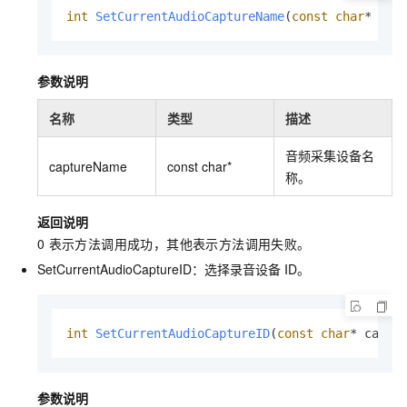
int
SetCurrentAudioCaptureName
(
const
char
* cap
参数说明
名称
类型
描述
音频采集设备名
captureName
const char*
称。
返回说明
0
表示方法调用成功，其他表示方法调用失败。
SetCurrentAudioCaptureID：选择录音设备
ID。
int
SetCurrentAudioCaptureID
(
const
char
* captu
参数说明