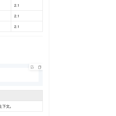
文戏情感细腻自然，动作戏激烈拳拳到肉，实现更强表演能力
支持中英文自由切换，具备更强的噪声鲁棒性
云聚AI 严选权益
2.1
SSL 证书
，一键激活高效办公新体验
精选AI产品，从模型到应用全链提效
堡垒机
2.1
AI 用量加速计划
应用
防火墙
、识别商机，让客服更高效、服务更出色。
新老同享，达量后返
2.1
千问办公
主机安全
NEW
的智能体编程平台
一站式AI生产力平台
AI 应用及服务市场
伶鹊
企业级人与Agent协作平台，接入和调度多个数字员工
智能客服平台，对话机器人、对话分析、智能外呼
AI 应用
大模型服务平台百炼 - 全妙
大模型
应用创作平台
多模态内容创作工具，已接入 DeepSeek
自然语言处理
数据标注
机器学习
息提取
与 AI 智能体进行实时音视频通话
上下文。
从文本、图片、视频中提取结构化的属性信息
构建支持视频理解的 AI 音视频实时通话应用