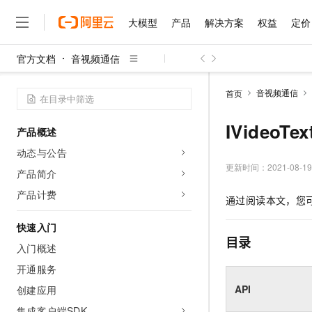
大模型
产品
解决方案
权益
定价
官方文档
音视频通信
大模型
产品
解决方案
权益
定价
云市场
伙伴
服务
了解阿里云
精选产品
精选解决方案
普惠上云
产品定价
精选商城
成为销售伙伴
售前咨询
为什么选择阿里云
千问AI平台
音视频通信
首页
了解云产品的定价详情
大模型服务平台百炼
睿译宝，AI翻译排版一
普惠上云 官方力荐
分销伙伴
在线服务
网站建设
什么是云计算
大
大模型服务与应用平台
上传文档即自动完成翻译和
云服务器38元/年起，超
IVideoTex
产品概述
咨询伙伴
多端小程序
技术领先
云上成本管理
售后服务
千问大模型
GLM-5.2：长任务时代
官方推荐返现计划
大模型
动态与公告
大模型
精选产品
精选解决方案
Salesforce 国际版订阅
稳定可靠
管理和优化成本
多元化、高性能、安全可靠
推荐新用户得奖励，单订单
更新时间：
2021-08-19
销售伙伴合作计划
产品简介
自助服务
友盟天域
安全合规
人工智能与机器学习
AI
文本生成
无影云电脑
Hermes Agent，打造
云工开物
产品计费
通过阅读本文，您
无影生态合作计划
在线服务
观测云
分析师报告
随时随地安全接入的云上超
自主进化，持久记忆，越用
高校专属算力普惠，学生认
计算
互联网应用开发
Qwen3.8-Max
HOT
Salesforce On Alibaba C
工单服务
快速入门
智能体时代全能旗舰模型
Tuya 物联网平台阿里云
研究报告与白皮书
云解析DNS
快速拥有专属 OpenClaw
Consulting Partner 合
目录
大数据
容器
入门概述
免费试用
短信专区
蓝凌 OA
Qwen3.7-Plus
AI 大模型销售与服务生
开通服务
现代化应用
存储
天池大赛
能看、能想、能动手的多模
云原生大数据计算服务 Max
解决方案免费试用 新老
电子合同
API
创建应用
面向分析的企业级SaaS模
最高领取价值200元试用
安全
网络与CDN
AI 算法大赛
Qwen3-VL-Plus
畅捷通
集成客户端SDK