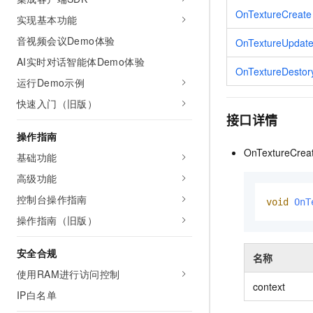
AI 产品 免费试用
网络
OnTextureCreate
安全
云开发大赛
实现基本功能
Tableau 订阅
1亿+ 大模型 tokens 和 
音视频会议Demo体验
可观测
入门学习赛
OnTextureUpdat
中间件
AI空中课堂在线直播课
140+云产品 免费试用
大模型服务
AI实时对话智能体Demo体验
上云与迁云
产品新客免费试用，最长1
OnTextureDestor
数据库
运行Demo示例
生态解决方案
千问AI平台-Token Plan
企业出海
大模型ACA认证体验
大数据计算
快速入门（旧版）
助力企业全员 AI 认知与能
行业生态解决方案
接口详情
政企业务
媒体服务
千问AI平台-模型体验
操作指南
开发者生态解决方案
在线体验全尺寸、多种模态
OnTextureCr
基础功能
企业服务与云通信
AI 开发和 AI 应用解决
Happy 系列大模型
高级功能
域名与网站
控制台操作指南
void
OnT
终端用户计算
操作指南（旧版）
Serverless
大模型解决方案
安全合规
名称
开发工具
使用RAM进行访问控制
快速部署 Dify，高效搭建 
context
IP白名单
迁移与运维管理