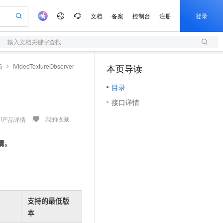
文档
备案
控制台
注册
登录
输入文档关键字查找
验
作计划
器
AI 活动
专业服务
服务伙伴合作计划
开发者社区
加入我们
服务平台百炼
阿里云 OPC 创新助力计划
听
IVideoTextureObserver
本页导读
（0）
一站式生成采购清单，支持单品或批量购买
S
可编辑精美 PPT 文稿
S产品伙伴计划（繁花）
峰会
造的大模型服务与应用开发平台
轻量应用服务器
Agency Agents：拥有专属领域专家
AI 生产力先锋
Al MaaS 服务伙伴赋能合作
域名
博文
Careers
至高可申请百万元
目录
性可伸缩的云计算服务
 轻松生成专业的 PPT
开启高性价比 AI 编程新体验
先锋实践拓展 AI 生产力的边界
快速构建应用程序和网站，即刻迈出上云第一步
多领域专家智能体,一键组建 AI 虚拟交付团队
Token 补贴，五大权
计划
海大会
伙伴信用分合作计划
商标
问答
社会招聘
接口详情
益加速 OPC 成功
S
帕鲁游戏服务器
数字证书管理服务（原SSL证书）
HappyHorse 打造一站式影视创作平台
飞天发布时刻
HOT
划
备案
电子书
校园招聘
联机服务器，轻松开启游戏
视频创作，一键激活电商全链路生产力
全托管，含MySQL、PostgreSQL、SQL Server、MariaDB多引擎
实现全站HTTPS，呈现可信的WEB访问
所见，即是所愿
可视化编排打通从文字构思到成片全链路闭环
我的收藏
产品详情
更多支持
划
公司注册
镜像站
视频生成
语音识别与合成
 智能体与工作流应用
短信服务
漫剧工坊：一站式动画创作平台
AI 实训营
情。
合作伙伴培训与认证
划
上云迁移
的智能体编程平台
站生成，高效打造优质广告素材
通过阿里云百炼高效搭建AI应用,助力高效开发
快速生产连贯的高质量长漫剧
从基础到进阶，Agent 创客手把手教你
国内短信简单易用，安全可靠，秒级触达，全球覆盖200+国家和地区。
e-1.1-T2V
Qwen3-TTS-Flash
lScope
我要反馈
查询合作伙伴
畅细腻的高质量视频
离线语音合成大模型，多语言方言自适应，低延迟高稳定
n Alibaba Cloud ISV 合作
代维服务
olarDB
建企业门户网站
大数据开发治理平台 DataWorks
10 分钟搭建微信、支付宝小程序
创新加速
ope
登录合作伙伴管理后台
我要建议
站，无忧落地极速上线
以可视化方式快速构建移动和 PC 门户网站
100%兼容MySQL、PostgreSQL，兼容Oracle，支持集中和分布式
高效部署网站，快速应用到小程序
Data Agent 驱动的一站式 Data+AI 开发治理平台
e-1.1-I2V
Cosyvoice-V3-Flash
安全
畅自然，细节丰富
高表现力语音合成大模型，语音克隆听感自然
我要投诉
上云场景组合购
支持的最低版
伴
边界网络安全防护产品
漫剧创作，剧本、分镜、视频高效生成
覆盖90%+业务场景，专享组合折扣价
本
2V
VPN
Fun-ASR