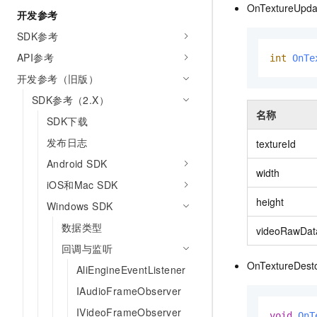
10 分钟在聊天系统中增加
OnTextureUp
开发参考
专有云
SDK参考
API参考
int
OnTe
开发参考（旧版）
SDK参考（2.X）
名称
SDK下载
发布日志
textureId
Android SDK
width
iOS和Mac SDK
height
Windows SDK
数据类型
videoRawDat
回调与监听
OnTextureDe
AliEngineEventListener
IAudioFrameObserver
IVideoFrameObserver
void
OnT