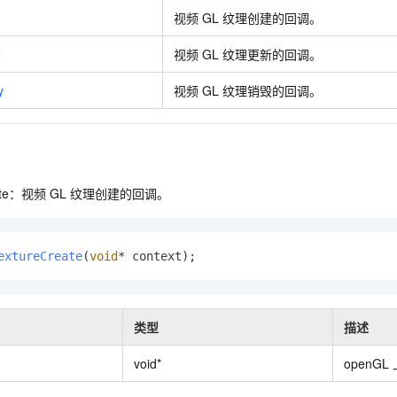
服务生态伙伴
视觉 Coding、空间感知、多模态思考等全面升级
1M上下文，专为长程任务能力而生
云工开物
企业应用
Night Plan 支持 Qwen 3.8-Max
AI 办公
NEW
视频
GL
纹理创建的回调。
Red Hat
30+ 款产品免费体验
夜间 5 折，Qwen/Meoo/TokenPlan 客户专享
AI智能应用
科研合作
ERP
e
视频
GL
纹理更新的回调。
堂（旗舰版）
SUSE
智能客服
AI 应用构建
大模型原生
CRM
2个月
自动承接线索
y
视频
GL
纹理销毁的回调。
建站小程序
Qoder
大模型服务平台百炼-应用模版
OA 办公系统
HOT
NEW
面向真实软件
个人版上线、团队版降价；千问3.8-Max首发发尝鲜
丰富多元化的应用模版和解决方案
力提升
财税管理
模板建站
万有无界
大模型服务平台百炼-智能体
400电话
定制建站
的模型效果
灵活可视化地构建企业级 Agent
eate：视频
GL
纹理创建的回调。
方案
广告营销
模板小程序
秒悟
人工智能平台 PAI
定制小程序
云端极速 AI 
新一代 AI 视频生成模型，深度适配广告营销等场景
AI Native 的算法工程平台，一站式完成建模、训练、推理服务部署
extureCreate
(
void
* context)
;
APP 开发
建站系统
类型
描述
AI 应用
10分钟微调：让0.6B模型媲美235B模型
多模态数据信
void*
openGL
依托云原生高可用架构,实现Dify私有化部署
用1%尺寸在特定领域达到大模型90%以上效果