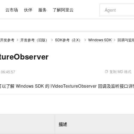
云市场
伙伴
服务
了解阿里云
AI 特惠
数据与 API
成为产品伙伴
企业增值服务
最佳实践
价格计算器
AI 场景体
基础软件
产品伙伴合
阿里云认证
市场活动
配置报价
大模型
开发参考
开发参考（旧版）
SDK参考（2.X）
Windows SDK
回调与监
自助选配和估算价格
步到位
域名与网站
智启 AI 普惠权益
产品生态集成认证中心
企业支持计划
云上春晚
Qwen Audio：打造专属 AI 语音助手
千问官方 MaaS 平台，为开发者和 Agent 而生，新用户赠送 1 亿 + tokens 额度
云服务器 EC
一句话生成原生
AI Coding
阿里云Maa
2026 阿里云
为企业打
数据集
Windows
大模型认证
模型
NEW
NEW
格式还原
值低价云产品抢先购
提供智能易用的域名与建站服务
至高享 1亿+免费 tokens，加速 Al 应用落地
Qwen-Audio-3.0-Realtime 端到端实时语音角色扮演
安全可靠、弹
输入一句话想法,
智能编程，一键
tureObserver
产品生态伙伴
专家技术服务
云上奥运之旅
弹性计算合作
阿里云中企出
手机三要素
宝塔 Linux
全部认证
价格优势
开源旗舰模型
对象存储 OSS
即刻拥有 DeepSeek-V4-Pro
阿里云 OPC 创新助力计划
云数据库 RD
一键部署幻兽
AI 电商营销
产品生态伙伴工作台
企业增值服务台
云栖战略参考
云存储合作计
云栖大会
身份实名认证
CentOS
训练营
推动算力普惠，释放技术红利
的大模型服务
最高返9万
真正可用的 1M 上下文,一次完成代码全链路开发
轻松解锁专属 DeepSeek-V4-Pro
至高百万元 Token 补贴，加速一人公司成长
稳定、安全、高性价比、高性能的云存储服务
一键购买专属
从图文生成到
复制 MD 格式
 06:45:57
云上的中国
数据库合作计
活动全景
短信
Docker
图片和
自进化智能体
人工智能平台 PAI
5 分钟轻松部署专属 QwenPaw
Token Plan 模型订阅计划
Qoder
高效搭建 AI
AI 广告创作
企业成长
大模型
NEW
HOT
信息公告
可以了解
Windows SDK
的
IVideoTextureObserver
回调及监听接口详
看见新力量
云网络合作计
OCR 文字识别
JAVA
级电脑
越聪明
证享300元代金券
一站式AI开发、训练和推理服务
Qwen3.8-Max 首发尝鲜，限时加量 10 倍，夜间低至2折
从聊天伙伴进化为能主动干活的本地数字员工
面向真实软件
图文、视频一
Kimi-K3
HappyHors
NEW
魔搭 Mode
loud
服务实践
官网公告
Kimi 最新旗舰模型，长程编程与推理利器
让文字生成流
金融模力时刻
Salesforce O
版
发票查验
全能环境
Qoder CN
Claude Code + GStack 打造工程团队
千问办公，限时限量积分加倍
云原生数据库 P
低代码高效构
AI 建站
NEW
作计划
计划
创新中心
魔搭 ModelSc
健康状态
让AI从“聊天伙伴”进化为能干活的“数字员工”
覆盖公网/内网、递归/权威、移动APP等全场景解析服务
安装技能 GStack，拥有专属 AI 工程团队
你的AI工作搭子，覆盖日常办公高频场景
基于千问大模型等，支持代码智能生成、研发智能问答
0 代码专业建
客户案例
天气预报查询
操作系统
Deepseek-v4-pro
HappyHors
态合作计划
态智能体模型
旗舰 MoE 大模型，百万上下文与顶尖推理能力
图生视频，流
Compute
同享
容器服务 Kubernetes 版 ACK
万小智 AI 建站低至 15元/月
云防火墙
AI 短剧/漫剧
快递物流查询
WordPress
成为服务伙
高校合作
描述
式云数据仓库
点，立即开启云上创新
提供一站式管理容器应用的 K8s 服务
送.CN域名，送备案服务码
云原生的云上
AI助力短剧
GLM-5.2
Wan2.7-T
Ubuntu