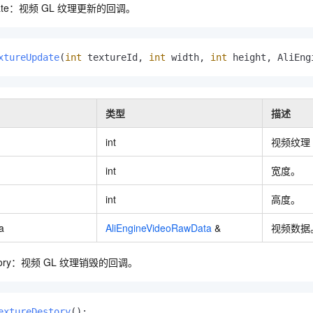
一个 AI 助手
即刻拥有 DeepSeek-R1 满血版
超强辅助，Bol
date：视频
GL
纹理更新的回调。
在企业官网、通讯软件中为客户提供 AI 客服
多种方案随心选，轻松解锁专属 DeepSeek
xtureUpdate
(
int
 textureId, 
int
 width, 
int
 height, AliEng
类型
描述
int
视频纹理
int
宽度。
int
高度。
a
AliEngineVideoRawData
&
视频数据
story：视频
GL
纹理销毁的回调。
extureDestory
()
;