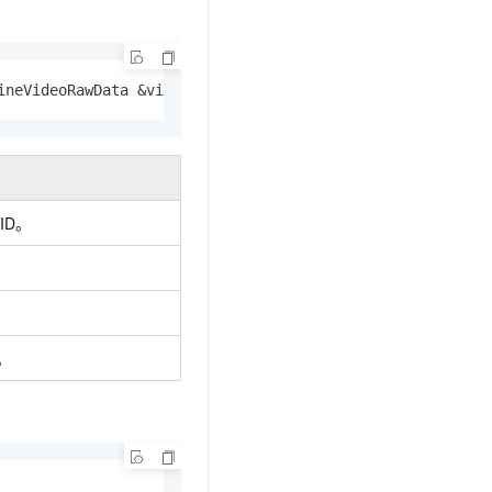
t.diy 一步搞定创意建站
构建大模型应用的安全防护体系
通过自然语言交互简化开发流程,全栈开发支持
通过阿里云安全产品对 AI 应用进行安全防护
ineVideoRawData &videoRawData)
{ 
return
0
; };
ID。
。