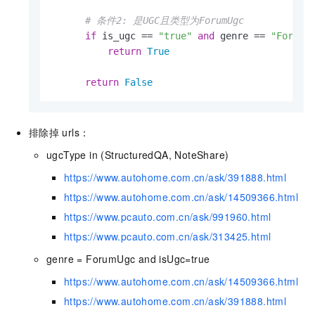
# 条件2: 是UGC且类型为ForumUgc
if
 is_ugc == 
"true"
and
 genre == 
"ForumU
return
True
return
False
排除掉
urls：
ugcType in (StructuredQA, NoteShare)
https://www.autohome.com.cn/ask/391888.html
https://www.autohome.com.cn/ask/14509366.html
https://www.pcauto.com.cn/ask/991960.html
https://www.pcauto.com.cn/ask/313425.html
genre = ForumUgc and isUgc=true
https://www.autohome.com.cn/ask/14509366.html
https://www.autohome.com.cn/ask/391888.html