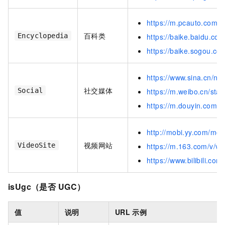
https://m.pcauto.com.c
百科类
Encyclopedia
https://baike.bai
https://baike.sogou.c
https://www.sina.cn/n
社交媒体
Social
https://m.weibo.cn/st
https://m.douyin.com
http://mobi.yy.com/mo
视频网站
VideoSite
https://m.163.com/v/v
https://www.bilibili.co
isUgc（是否
UGC）
值
说明
URL
示例