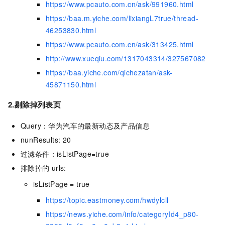
https://www.pcauto.com.cn/ask/991960.html
https://baa.m.yiche.com/lixiangL7true/thread-
46253830.html
https://www.pcauto.com.cn/ask/313425.html
http://www.xueqiu.com/1317043314/327567082
https://baa.yiche.com/qichezatan/ask-
45871150.html
2.剔除掉列表页
Query：华为汽车的最新动态及产品信息
nunResults: 20
过滤条件：isListPage=true
排除掉的
urls:
isListPage = true
https://topic.eastmoney.com/hwdylcll
https://news.yiche.com/info/categoryId4_p80-