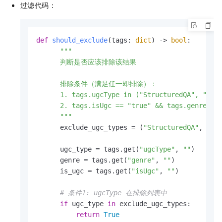
过滤代码：
def
should_exclude
(
tags: 
dict
) -> 
bool
:       
"""                                      
      判断是否应该排除该结果                           
      排除条件（满足任一即排除）：

      1. tags.ugcType in ("StructuredQA", "Note
      2. tags.isUgc == "true" && tags.genre == 
      """
      exclude_ugc_types = (
"StructuredQA"
, 
"No
      ugc_type = tags.get(
"ugcType"
, 
""
)

      genre = tags.get(
"genre"
, 
""
)

      is_ugc = tags.get(
"isUgc"
, 
""
)

# 条件1: ugcType 在排除列表中
if
 ugc_type 
in
 exclude_ugc_types:

return
True