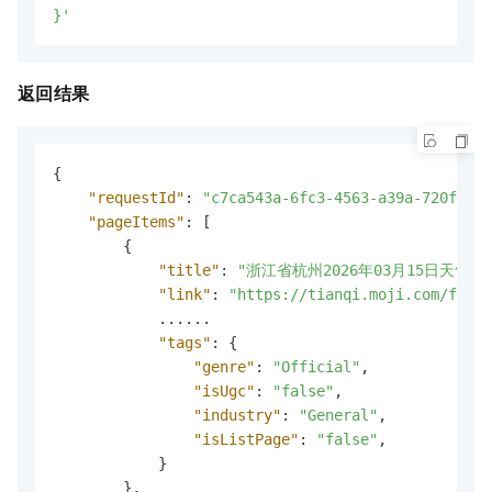
}'
返回结果
{
"requestId"
:
"c7ca543a-6fc3-4563-a39a-720ffb13
"pageItems"
:
[
{
"title"
:
"浙江省杭州2026年03月15日天气预
"link"
:
"https://tianqi.moji.com/forec
            ......

"tags"
:
{
"genre"
:
"Official"
,
"isUgc"
:
"false"
,
"industry"
:
"General"
,
"isListPage"
:
"false"
,
}
}
,