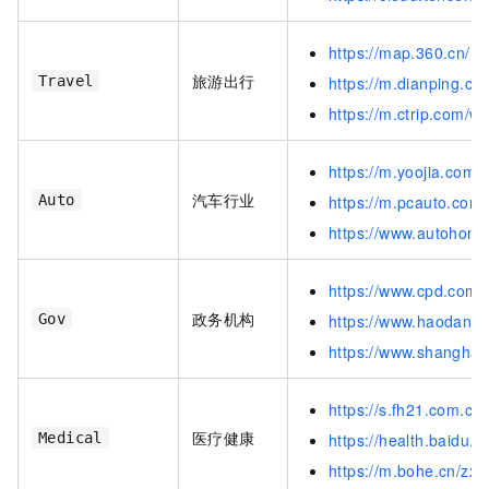
https://map.360.cn/
旅游出行
Travel
https://m.dianping.c
https://m.ctrip.com/
https://m.yoojia.com
汽车行业
Auto
https://m.pcauto.com
https://www.autohom
https://www.cpd.com
政务机构
Gov
https://www.haodang
https://www.shangha
https://s.fh21.com.cn
医疗健康
Medical
https://health.baidu
https://m.bohe.cn/zx