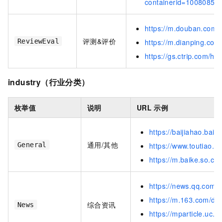
containerid=100808
https://m.douban.com/
评测&评价
ReviewEval
https://m.dianping.co
https://gs.ctrip.com/ht
industry（行业分类）
枚举值
说明
URL
示例
https://baijiahao.ba
通用/其他
General
https://www.toutiao
https://m.baike.so.c
https://news.qq.com
https://m.163.com/dy
综合资讯
News
https://mparticle.uc.cn