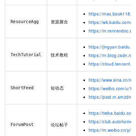
https://max.book118.
资源聚合
ResourceAgg
https://wk.baidu.com
https://m.renrendoc.c
https://jingyan.baidu.
技术教程
TechTutorial
https://m.blog.csdn.ne
https://cloud.ten
https://www.sina.cn/n
短动态
ShortFeed
https://weibo.com/u/1
https://post.m.smzdm.
https://tieba.baidu.co
https://club.autohome
论坛帖子
ForumPost
https://m.weibo.cn/p/i