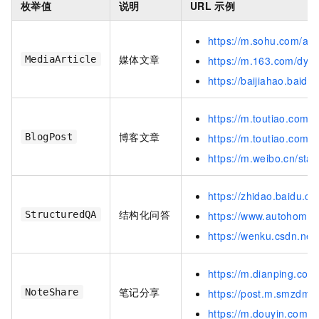
枚举值
说明
URL
示例
https://m.sohu.com/a
媒体文章
MediaArticle
https://m.163.com/dy/
https://baijiahao.bai
https://m.toutiao.com
博客文章
BlogPost
https://m.toutiao.com
https://m.weibo.cn/st
https://zhidao.baidu.
结构化问答
StructuredQA
https://www.autohome.
https://wenku.csdn.ne
https://m.dianping.c
笔记分享
NoteShare
https://post.m.smzdm.
https://m.douyin.com