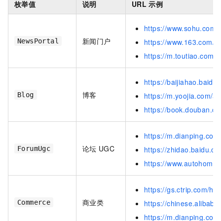
枚举值
说明
URL
示例
https://www.sohu.com
新闻门户
NewsPortal
https://www.163.com/
https://m.toutiao.com
https://baijiahao.bai
博客
Blog
https://m.yoojia.com/
https://book.douban.c
https://m.dianping.c
论坛
UGC
ForumUgc
https://zhidao.baidu.
https://www.autohome.
https://gs.ctrip.com/h
商业类
Commerce
https://chinese.alibaba
https://m.dianping.co