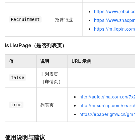
https://www.jobui.co
招聘行业
Recruitment
https://www.zhaopin
https://m.liepin.com
isListPage（是否列表页）
值
说明
URL
示例
非列表页
false
（详情页）
http://auto.sina.com.cn/7x2
列表页
true
http://m.suning.com/search/
https://epaper.gmw.cn/gmrb/
使用说明与建议