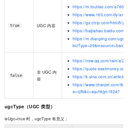
https://m.toutiao.com/a760
https://www.163.com/dy/art
https://gs.ctrip.com/html5/y
UGC
内容
true
https://baijiahao.baidu.co
https://m.dianping.com/ugcd
bizType=29&msource=baidu
https://new.qq.com/rain/a
https://quote.eastmoney.co
非
UGC
内
false
https://k.sina.com.cn/arti
容
https://www.chanjet.com/lk
a=cjfb&c=squhkjyc18247
ugcType（UGC
类型）
isUgc=true 时，ugcType
有意义；