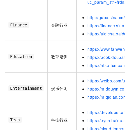
uc_param_str=frdns
http://guba.sina.cn/
金融行业
Finance
https://finance.sina.
https://aiqicha.baid
https://www.fanwen11
教育培训
Education
https://book.douban.
https://hb.offcn.com/
https://weibo.com/u/
娱乐休闲
Entertainment
https://m.douyin.co
https://m.qidian.com/
https://developer.ali
科技行业
Tech
https://eyun.baidu.c
https://cloud.tencent