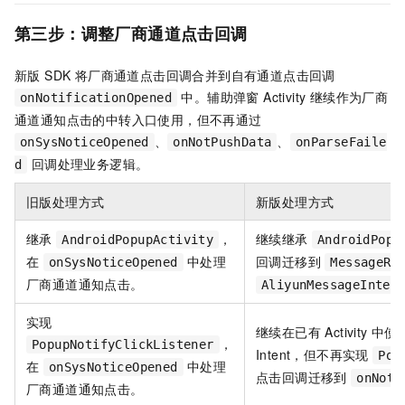
第三步：调整厂商通道点击回调
新版 SDK 将厂商通道点击回调合并到自有通道点击回调
中。辅助弹窗 Activity 继续作为厂商
onNotificationOpened
通道通知点击的中转入口使用，但不再通过
、
、
onSysNoticeOpened
onNotPushData
onParseFaile
回调处理业务逻辑。
d
旧版处理方式
新版处理方式
继承
，
继续继承
AndroidPopupActivity
AndroidPopu
在
中处理
回调迁移到
onSysNoticeOpened
MessageRe
厂商通道通知点击。
AliyunMessageInten
实现
继续在已有 Activity 中
，
PopupNotifyClickListener
Intent，但不再实现
Pop
在
中处理
onSysNoticeOpened
点击回调迁移到
onNoti
厂商通道通知点击。