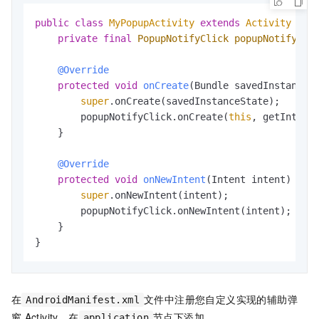
public
class
MyPopupActivity
extends
Activity
 {

private
final
PopupNotifyClick
popupNotifyCli
@Override
protected
void
onCreate
(Bundle savedInstanceS
super
.onCreate(savedInstanceState);

        popupNotifyClick.onCreate(
this
, getIntent(
    }

@Override
protected
void
onNewIntent
(Intent intent)
 {

super
.onNewIntent(intent);

        popupNotifyClick.onNewIntent(intent);

    }

}
在
文件中注册您自定义实现的辅助弹
AndroidManifest.xml
窗
Activity，在
节点下添加。
application