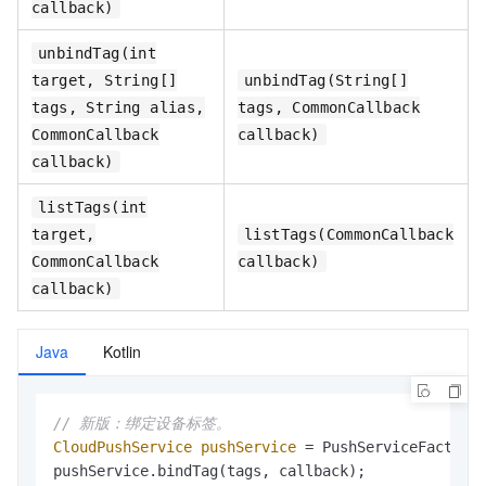
callback)
unbindTag(int
target, String[]
unbindTag(String[]
tags, String alias,
tags, CommonCallback
CommonCallback
callback)
callback)
listTags(int
target,
listTags(CommonCallback
CommonCallback
callback)
callback)
Java
Kotlin
// 新版：绑定设备标签。
CloudPushService
pushService
=
 PushServiceFactory.
pushService.bindTag(tags, callback);
