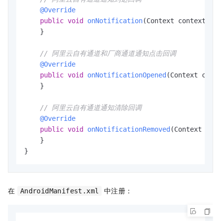
@Override
public
void
onNotification
(Context context, S
    }

// 阿里云自有通道和厂商通道通知点击回调
@Override
public
void
onNotificationOpened
(Context cont
    }

// 阿里云自有通道通知清除回调
@Override
public
void
onNotificationRemoved
(Context con
    }

}
在
中注册：
AndroidManifest.xml