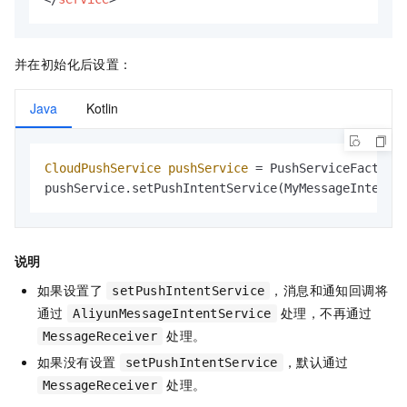
并在初始化后设置：
Java
Kotlin
CloudPushService
pushService
=
 PushServiceFactory.
pushService.setPushIntentService(MyMessageIntentS
说明
如果设置了
，消息和通知回调将
setPushIntentService
通过
处理，不再通过
AliyunMessageIntentService
处理。
MessageReceiver
如果没有设置
，默认通过
setPushIntentService
处理。
MessageReceiver