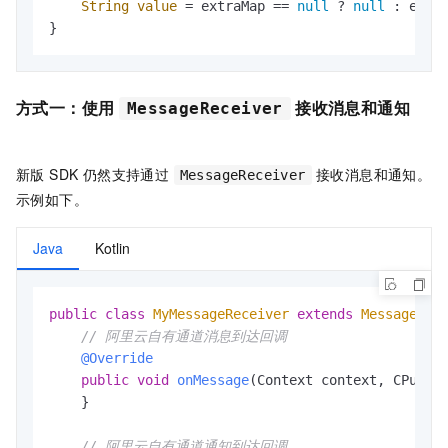
String
value
=
 extraMap == 
null
 ? 
null
 : extr
}
方式一：使用
接收消息和通知
MessageReceiver
新版 SDK 仍然支持通过
接收消息和通知。
MessageReceiver
示例如下。
Java
Kotlin
public
class
MyMessageReceiver
extends
MessageRec
// 阿里云自有通道消息到达回调
@Override
public
void
onMessage
(Context context, CPushM
    }

// 阿里云自有通道通知到达回调