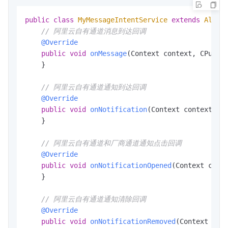
public
class
MyMessageIntentService
extends
Aliyu
// 阿里云自有通道消息到达回调
@Override
public
void
onMessage
(Context context, CPushM
    }

// 阿里云自有通道通知到达回调
@Override
public
void
onNotification
(Context context, S
    }

// 阿里云自有通道和厂商通道通知点击回调
@Override
public
void
onNotificationOpened
(Context cont
    }

// 阿里云自有通道通知清除回调
@Override
public
void
onNotificationRemoved
(Context con