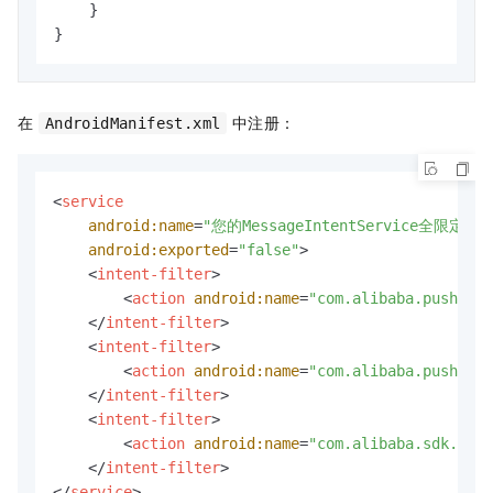
    }

}
在
中注册：
AndroidManifest.xml
<
service
android:name
=
"您的MessageIntentService全限定类
android:exported
=
"false"
>
<
intent-filter
>
<
action
android:name
=
"com.alibaba.push2.ac
</
intent-filter
>
<
intent-filter
>
<
action
android:name
=
"com.alibaba.push2.ac
</
intent-filter
>
<
intent-filter
>
<
action
android:name
=
"com.alibaba.sdk.andr
</
intent-filter
>
</
service
>