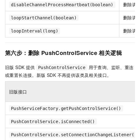
删除调
disableChannelProcessHeartbeat(boolean)
删除调
loopStartChannel(boolean)
删除调
loopInterval(long)
第六步：删除 PushControlService 相关逻辑
旧版 SDK 提供
用于查询、监听、重连
PushControlService
或重置长连接。新版 SDK 不再提供该类及相关接口。
旧版接口
PushServiceFactory.getPushControlService()
PushControlService.isConnected()
PushControlService.setConnectionChangeListener(..