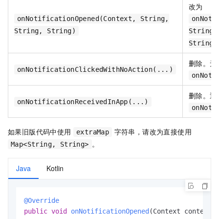
改为
onNotificationOpened(Context, String,
onNoti
String, String)
String,
String>
删除。无
onNotificationClickedWithNoAction(...)
onNoti
删除。通
onNotificationReceivedInApp(...)
onNoti
如果旧版代码中使用
字符串，请改为直接使用
extraMap
。
Map<String, String>
Java
Kotlin
@Override
public
void
onNotificationOpened
(Context context,