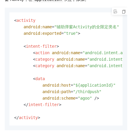
<
activity
android:name
=
"辅助弹窗Activity的全限定类名"
android:exported
=
"true"
>
<
intent-filter
>
<
action
android:name
=
"android.intent.actio
<
category
android:name
=
"android.intent.cat
<
category
android:name
=
"android.intent.cat
<
data
android:host
=
"${applicationId}"
android:path
=
"/thirdpush"
android:scheme
=
"agoo"
 />
</
intent-filter
>
</
activity
>