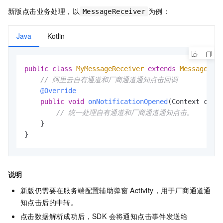
新版点击业务处理，以
为例：
MessageReceiver
Java
Kotlin
public
class
MyMessageReceiver
extends
MessageRec
// 阿里云自有通道和厂商通道通知点击回调
@Override
public
void
onNotificationOpened
(Context cont
// 统一处理自有通道和厂商通道通知点击。
    }

}
说明
新版仍需要在服务端配置辅助弹窗 Activity，用于厂商通道通
知点击后的中转。
点击数据解析成功后，SDK 会将通知点击事件发送给