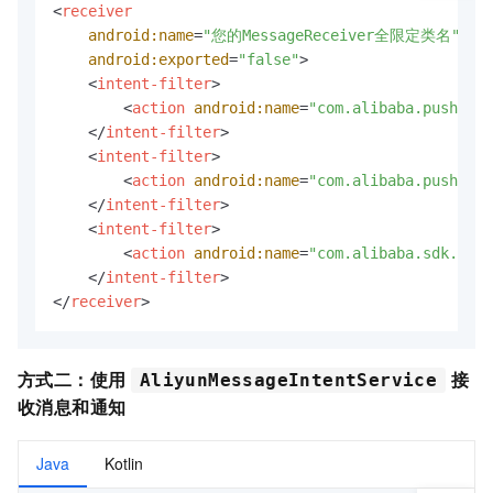
<
receiver
android:name
=
"您的MessageReceiver全限定类名"
android:exported
=
"false"
>
<
intent-filter
>
<
action
android:name
=
"com.alibaba.push2.ac
</
intent-filter
>
<
intent-filter
>
<
action
android:name
=
"com.alibaba.push2.ac
</
intent-filter
>
<
intent-filter
>
<
action
android:name
=
"com.alibaba.sdk.andr
</
intent-filter
>
</
receiver
>
方式二：使用
接
AliyunMessageIntentService
收消息和通知
Java
Kotlin