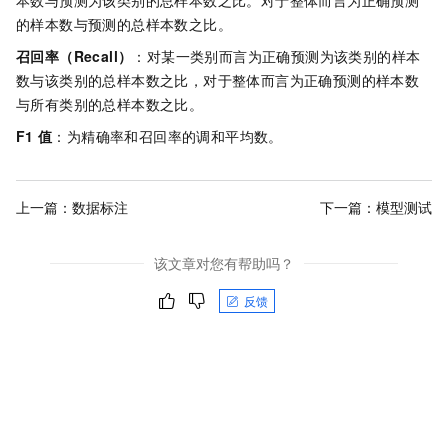
本数与预测为该类别的总样本数之比。对于整体而言为正确预测
的样本数与预测的总样本数之比。
召回率（Recall）
：对某一类别而言为正确预测为该类别的样本
数与该类别的总样本数之比，对于整体而言为正确预测的样本数
与所有类别的总样本数之比。
F1
值
：为精确率和召回率的调和平均数。
上一篇：
数据标注
下一篇：
模型测试
该文章对您有帮助吗？
反馈