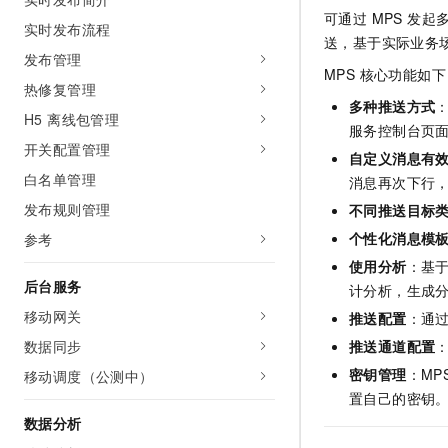
AI 产品 免费试用
网络
可通过 MPS 发
安全
云开发大赛
实时发布流程
Tableau 订阅
1亿+ 大模型 tokens 和 
送，基于实际业务
可观测
入门学习赛
发布管理
中间件
AI空中课堂在线直播课
MPS 核心功能如
140+云产品 免费试用
大模型服务
热修复管理
上云与迁云
产品新客免费试用，最长1
数据库
多种推送方式
H5 离线包管理
生态解决方案
千问AI平台-Token Plan
服务控制台页面
企业出海
大模型ACA认证体验
大数据计算
开关配置管理
自定义消息有
助力企业全员 AI 认知与能
行业生态解决方案
白名单管理
政企业务
消息再次下行
媒体服务
千问AI平台-模型体验
开发者生态解决方案
发布规则管理
不同推送目标
在线体验全尺寸、多种模态
企业服务与云通信
AI 开发和 AI 应用解决
个性化消息模
参考
Happy 系列大模型
使用分析
：基
域名与网站
后台服务
计分析，生成
终端用户计算
移动网关
推送配置
：通过
数据同步
推送通道配置
Serverless
大模型解决方案
密钥管理
：M
移动调度（公测中）
开发工具
快速部署 Dify，高效搭建 
置自己的密钥
数据分析
迁移与运维管理