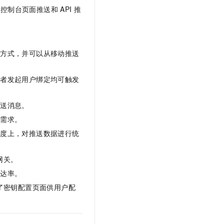
文戏情感细腻自然，动作戏激烈拳拳到肉，实现更强表演能力
支持中英文自由切换，具备更强的噪声鲁棒性
云聚AI 严选权益
制台页面推送和 API 推
SSL 证书
，一键激活高效办公新体验
精选AI产品，从模型到应用全链提效
堡垒机
AI 用量加速计划
应用
防火墙
、识别商机，让客服更高效、服务更出色。
新老同享，达量后返
种方式，并可以从移动推送
千问办公
主机安全
NEW
的智能体编程平台
一站式AI生产力平台
或者发起用户绑定均可触发
AI 应用及服务市场
伶鹊
推送消息。
企业级人与Agent协作平台，接入和调度多个数字员工
智能客服平台，对话机器人、对话分析、智能外呼
AI 应用
送需求。
大模型服务平台百炼 - 全妙
大模型
维度上，对推送数据进行统
应用创作平台
多模态内容创作工具，已接入 DeepSeek
自然语言处理
网关。
数据标注
到达率。
机器学习
了密钥配置页面供用户配
息提取
与 AI 智能体进行实时音视频通话
从文本、图片、视频中提取结构化的属性信息
构建支持视频理解的 AI 音视频实时通话应用