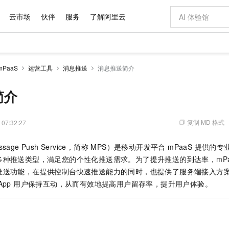
云市场
伙伴
服务
了解阿里云
AI 特惠
数据与 API
成为产品伙伴
企业增值服务
最佳实践
价格计算器
AI 场景体
基础软件
产品伙伴合
阿里云认证
市场活动
配置报价
大模型
PaaS
运营工具
消息推送
消息推送简介
自助选配和估算价格
新方式
域名与网站
睿译宝，AI翻译排版一步到位
智启 AI 普惠权益
产品生态集成认证中心
企业支持计划
云上春晚
千问官方 MaaS 平台，为开发者和 Agent 而生，新用户赠送 1 亿 + tokens 额度
云服务器 EC
Qwen Aud
AI Coding
阿里云Maa
2026 阿里云
为企业打
数据集
Windows
大模型认证
模型
NEW
NEW
交付可用成果
值低价云产品抢先购
提供智能易用的域名与建站服务
上传文档即自动完成翻译和格式还原
至高享 1亿+免费 tokens，加速 Al 应用落地
安全可靠、弹
智能编程，一键
简介
产品生态伙伴
专家技术服务
云上奥运之旅
弹性计算合作
阿里云中企出
手机三要素
宝塔 Linux
全部认证
价格优势
有专属领域专家
对象存储 OSS
GLM-5.2：长任务时代开源旗舰模型
阿里云 OPC 创新助力计划
云数据库 RD
即刻拥有 DeepS
AI 电商营销
产品生态伙伴工作台
企业增值服务台
云栖战略参考
云存储合作计
云栖大会
身份实名认证
CentOS
训练营
推动算力普惠，释放技术红利
的大模型服务
最高返9万
多领域专家智能体,一键组建 AI 虚拟交付团队
至高百万元 Token 补贴，加速一人公司成长
稳定、安全、高性价比、高性能的云存储服务
真正可用的 1M 上下文,一次完成代码全链路开发
轻松解锁专属 Dee
从图文生成到
复制 MD 格式
 07:32:27
云上的中国
数据库合作计
活动全景
短信
Docker
图片和
站式影视创作平台
人工智能平台 PAI
Hermes Agent，打造自进化智能体
Token Plan 模型订阅计划
Qoder
5 分钟轻松部署
AI 广告创作
企业成长
大模型
NEW
信息公告
sage Push Service，简称 MPS）是移动开发平台 mPaaS 提
看见新力量
云网络合作计
OCR 文字识别
JAVA
级电脑
证享300元代金券
可视化编排打通从文字构思到成片全链路闭环
一站式AI开发、训练和推理服务
自主进化，持久记忆，越用越聪明
Qwen3.8-Max 首发尝鲜，限时加量 10 倍，夜间低至2折
面向真实软件
图文、视频一
Kimi-K3
HappyHors
种推送类型，满足您的个性化推送需求。为了提升推送的到达率，mPaaS
NEW
魔搭 Mode
loud
服务实践
官网公告
Kimi 最新旗舰模型，长程编程与推理利器
让文字生成流
金融模力时刻
Salesforce O
版
推送功能，在提供控制台快速推送能力的同时，也提供了服务端接入方
发票查验
全能环境
Qoder CN
Claude Code + GStack 打造工程团队
千问办公，限时限量积分加倍
云原生数据库 P
低代码高效构
AI 建站
NEW
作计划
计划
App 用户保持互动，从而有效地提高用户留存率，提升用户体验。
创新中心
魔搭 ModelSc
健康状态
让AI从“聊天伙伴”进化为能干活的“数字员工”
覆盖公网/内网、递归/权威、移动APP等全场景解析服务
安装技能 GStack，拥有专属 AI 工程团队
你的AI工作搭子，覆盖日常办公高频场景
基于千问大模型等，支持代码智能生成、研发智能问答
0 代码专业建
客户案例
天气预报查询
操作系统
Deepseek-v4-pro
HappyHors
态合作计划
态智能体模型
旗舰 MoE 大模型，百万上下文与顶尖推理能力
图生视频，流
Compute
同享
容器服务 Kubernetes 版 ACK
万小智 AI 建站低至 15元/月
云防火墙
AI 短剧/漫剧
快递物流查询
WordPress
成为服务伙
高校合作
式云数据仓库
点，立即开启云上创新
提供一站式管理容器应用的 K8s 服务
送.CN域名，送备案服务码
云原生的云上
AI助力短剧
GLM-5.2
Wan2.7-T
Ubuntu