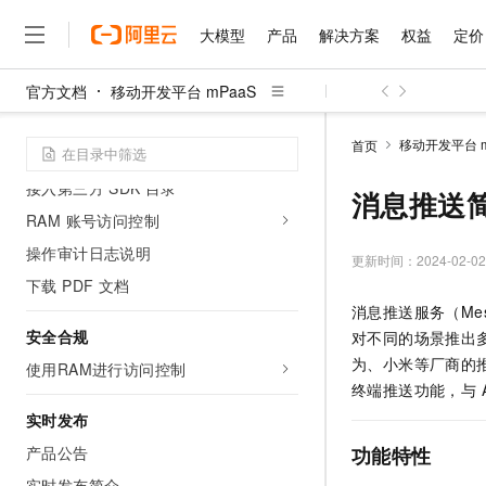
接入 Android
大模型
产品
解决方案
权益
定价
接入 iOS
接入 HarmonyOS NEXT
官方文档
移动开发平台 mPaaS
大模型
产品
解决方案
权益
定价
云市场
伙伴
服务
了解阿里云
精选产品
精选解决方案
普惠上云
产品定价
精选商城
成为销售伙伴
售前咨询
为什么选择阿里云
国际化接入指南
千问AI平台
移动开发平台 m
首页
获取代码示例
了解云产品的定价详情
大模型服务平台百炼
千问办公，解锁你的工作
普惠上云 官方力荐
分销伙伴
在线服务
网站建设
什么是云计算
大
接入第三方 SDK 目录
大模型服务与应用平台
企业级Agent产品，直接
云服务器38元/年起，超
消息推送
咨询伙伴
多端小程序
技术领先
RAM 账号访问控制
云上成本管理
售后服务
千问大模型
Agency Agents：拥
官方推荐返现计划
大模型
大模型
精选产品
精选解决方案
Salesforce 国际版订阅
稳定可靠
操作审计日志说明
管理和优化成本
多元化、高性能、安全可靠
推荐新用户得奖励，单订单
更新时间：
2024-02-02
销售伙伴合作计划
自助服务
下载 PDF 文档
友盟天域
安全合规
人工智能与机器学习
AI
文本生成
无影云电脑
HappyHorse 打造一
云工开物
消息推送服务（Mes
无影生态合作计划
在线服务
观测云
分析师报告
随时随地安全接入的云上超
高校专属算力普惠，学生认
计算
互联网应用开发
安全合规
Qwen3.8-Max
对不同的场景推出多
HOT
Salesforce On Alibaba C
工单服务
智能体时代全能旗舰模型
Tuya 物联网平台阿里云
研究报告与白皮书
为、小米等厂商的
使用RAM进行访问控制
云解析DNS
快速拥有专属 OpenClaw
Consulting Partner 合
大数据
容器
免费试用
终端推送功能，与 
短信专区
蓝凌 OA
Qwen3.7-Plus
AI 大模型销售与服务生
现代化应用
实时发布
存储
天池大赛
能看、能想、能动手的多模
云原生大数据计算服务 Max
解决方案免费试用 新老
电子合同
产品公告
功能特性
面向分析的企业级SaaS模
最高领取价值200元试用
安全
网络与CDN
AI 算法大赛
Qwen3-VL-Plus
畅捷通
实时发布简介