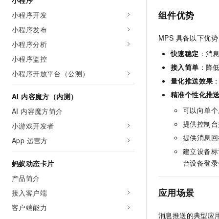
小程序
组件优势
小程序开发
小程序发布
MPS 具备以下优
小程序分析
快速稳定
：消
小程序监控
接入简单
：降
小程序开放平台（公测）
量化推送效果
精准个性化推
AI 内容魔方（内测）
可以向单个
AI 内容魔方简介
提供控制台
小游戏开发者
提供消息回
App 运营方
建立设备标
台设备登录
蚂蚁动态卡片
产品简介
应用场景
接入客户端
客户端能力
消息推送的典型应