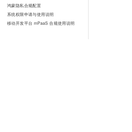
鸿蒙隐私合规配置
系统权限申请与使用说明
移动开发平台 mPaaS 合规使用说明
为什么选择阿里云
大模型
产品和定
什么是云计算
千问大模型
全部产品
全球基础设施
大模型服务
免费试用
技术领先
AI应用构建
产品动态
稳定可靠
产品定价