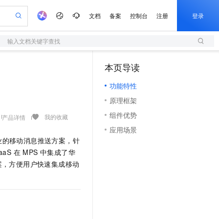
文档
备案
控制台
注册
登录
输入文档关键字查找
验
作计划
器
AI 活动
专业服务
服务伙伴合作计划
开发者社区
加入我们
服务平台百炼
阿里云 OPC 创新助力计划
本页导读
（0）
一站式生成采购清单，支持单品或批量购买
S
io：打造专属 AI 语音助手
S产品伙伴计划（繁花）
峰会
造的大模型服务与应用开发平台
轻量应用服务器
一句话生成原生可编辑精美 PPT 文稿
AI 生产力先锋
Al MaaS 服务伙伴赋能合作
域名
博文
Careers
至高可申请百万元
功能特性
性可伸缩的云计算服务
开启高性价比 AI 编程新体验
Qwen-Audio-3.0-Realtime 端到端实时语音角色扮演
输入一句话想法, 轻松生成专业的 PPT
先锋实践拓展 AI 生产力的边界
快速构建应用程序和网站，即刻迈出上云第一步
Token 补贴，五大权
计划
海大会
伙伴信用分合作计划
商标
问答
社会招聘
原理框架
益加速 OPC 成功
S
eek-V4-Pro
数字证书管理服务（原SSL证书）
一键部署幻兽帕鲁游戏服务器
飞天发布时刻
HOT
划
备案
电子书
校园招聘
组件优势
pSeek-V4-Pro
视频创作，一键激活电商全链路生产力
全托管，含MySQL、PostgreSQL、SQL Server、MariaDB多引擎
实现全站HTTPS，呈现可信的WEB访问
一键购买专属联机服务器，轻松开启游戏
所见，即是所愿
我的收藏
产品详情
更多支持
划
公司注册
镜像站
应用场景
视频生成
语音识别与合成
专属 QwenPaw
短信服务
漫剧工坊：一站式动画创作平台
AI 实训营
HOT
供的专业的移动消息推送方案，针
合作伙伴培训与认证
划
上云迁移
的智能体编程平台
站生成，高效打造优质广告素材
从聊天伙伴进化为能主动干活的本地数字员工
快速生产连贯的高质量长漫剧
从基础到进阶，Agent 创客手把手教你
国内短信简单易用，安全可靠，秒级触达，全球覆盖200+国家和地区。
e-1.1-T2V
Qwen3-TTS-Flash
 在 MPS 中集成了华
lScope
我要反馈
查询合作伙伴
畅细腻的高质量视频
离线语音合成大模型，多语言方言自适应，低延迟高稳定
n Alibaba Cloud ISV 合作
案，方便用户快速集成移动
代维服务
olarDB
建企业门户网站
大数据开发治理平台 DataWorks
10 分钟搭建微信、支付宝小程序
创新加速
ope
登录合作伙伴管理后台
我要建议
站，无忧落地极速上线
以可视化方式快速构建移动和 PC 门户网站
100%兼容MySQL、PostgreSQL，兼容Oracle，支持集中和分布式
高效部署网站，快速应用到小程序
Data Agent 驱动的一站式 Data+AI 开发治理平台
e-1.1-I2V
Cosyvoice-V3-Flash
安全
畅自然，细节丰富
高表现力语音合成大模型，语音克隆听感自然
我要投诉
上云场景组合购
伴
边界网络安全防护产品
漫剧创作，剧本、分镜、视频高效生成
覆盖90%+业务场景，专享组合折扣价
2V
VPN
Fun-ASR