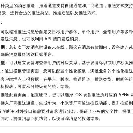
服务生态伙伴
视觉 Coding、空间感知、多模态思考等全面升级
1M上下文，专为长程任务能力而生
云工开物
企业应用
Night Plan 支持 Qwen 3.8-Max
AI 办公
NEW
起多种类型的消息推送，推送通道支持自建通道和厂商通道，推送方式支持控
Red Hat
30+ 款产品免费体验
夜间 5 折，Qwen/Meoo/TokenPlan 客户专享
AI智能应用
场景，选择合适的推送类型、推送通道以及推送方式。
科研合作
ERP
堂（旗舰版）
SUSE
下：
智能客服
AI 应用构建
大模型原生
CRM
2个月
自动承接线索
：可以精准推送消息给自定义目标用户群体、单个用户、全部用户等多
建站小程序
Qoder
大模型服务平台百炼-应用模版
OA 办公系统
发送消息，也可以利用 API 接口发送消息。
HOT
NEW
面向真实软件
个人版上线、团队版降价；千问3.8-Max首发发尝鲜
丰富多元化的应用模版和解决方案
效期
：若初次下发消息时设备未在线，那么在消息有效期内，设备建连
力提升
财税管理
模板建站
，确保消息最终送达目标用户。
万有无界
大模型服务平台百炼-智能体
400电话
定制建站
类型
：可以建立设备与登录用户的对应关系，基于设备标识或用户标识
的模型效果
灵活可视化地构建企业级 Agent
方案
广告营销
模板小程序
板
：通过模板管理页面，您可以配置个性化模板，满足业务的个性化推
秒悟
人工智能平台 PAI
于客户端埋点上报数据，在平台、版本、推送通道、推送类型、时间等
定制小程序
云端极速 AI 
新一代 AI 视频生成模型，深度适配广告营销等场景
AI Native 的算法工程平台，一站式完成建模、训练、推理服务部署
分析报表，可展示分钟级别的统计结果。
APP 开发
推送配置页面，配置证书，您可以选择 iOS 设备推送所对应的 APNs 
建站系统
：接入厂商推送通道，集成华为、小米等厂商通道推送功能，提升推送
PS 的所有对外接口都需要对请求进行签名，保证了业务的安全性，提供
AI 应用
10分钟微调：让0.6B模型媲美235B模型
多模态数据信
。同时，提供消息回执功能，以便追踪消息的投递结果。
依托云原生高可用架构,实现Dify私有化部署
用1%尺寸在特定领域达到大模型90%以上效果