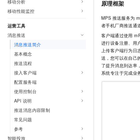
移动分析
原理框架
10 分钟在聊天系统中增加
专有云
移动性能监控
MPS 推送服务为
者手机厂商推送通
运营工具
消息推送
客户端通过使用 mPa
进行设备注册、用
消息推送简介
上传客户端行为日志
基本概念
送，您可以在自己的
推送流程
了提升消息到达率，
接入客户端
系统专注于完成业
配置服务端
使用控制台
API 说明
推送消息内容限制
常见问题
参考
智能投放