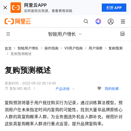
打开 APP
智能用户增长
智能用户增长
操作指南
V3用户指南
用户洞察
复购预测
首页
复购预测概述
复购预测概述
更新时间：
2022-09-22 06:19:49
复制 MD 格式
我的收藏
产品详情
复购预测将基于用户既往购买行为记录，通过训练算法模型，预
测用户在未来指定时间内复购的可能性，找到大量非品牌原核心
人群的高复购概率人群，为业务圈选外机会人群补充，继而针对
这些高复购概率人群进行重点运营，提升品牌复购率。