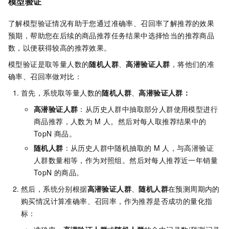
模型验证
了解模型验证情况有助于您通过准确率、召回率了解推荐的效果
预期，帮助您在后续的商品推荐任务结果中选择恰当的推荐商品
数，以便获得较高的推荐效果。
模型验证是取等量人数的
随机人群
、
高潜验证人群
，将他们的准
确率、召回率做对比：
首先，系统取等量人数的
随机人群
、
高潜验证人群：
高潜验证人群
：从历史人群中抽取部分人群使用模型进行
商品推荐，人数为
M
人。然后对每人取推荐结果中的
TopN
商品。
随机人群
：从历史人群中随机抽取的
M
人，与高潜验证
人群数量相等，作为对照组。然后对每人推荐近一年销量
TopN
的商品。
然后，系统分别根据
高潜验证人群
、
随机人群
在预测周期内的
购买情况计算准确率、召回率，作为推荐是否成功的量化指
标：