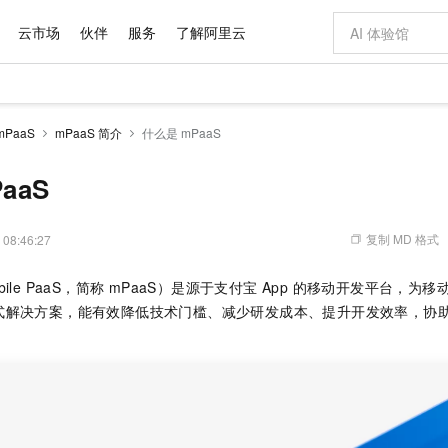
云市场
伙伴
服务
了解阿里云
AI 特惠
数据与 API
成为产品伙伴
企业增值服务
最佳实践
价格计算器
AI 场景体
基础软件
产品伙伴合
阿里云认证
市场活动
配置报价
大模型
PaaS
mPaaS 简介
什么是 mPaaS
自助选配和估算价格
步到位
域名与网站
智启 AI 普惠权益
产品生态集成认证中心
企业支持计划
云上春晚
Qwen Audio：打造专属 AI 语音助手
千问官方 MaaS 平台，为开发者和 Agent 而生，新用户赠送 1 亿 + tokens 额度
云服务器 EC
一句话生成原生
AI Coding
阿里云Maa
2026 阿里云
为企业打
数据集
Windows
大模型认证
模型
NEW
NEW
格式还原
值低价云产品抢先购
提供智能易用的域名与建站服务
至高享 1亿+免费 tokens，加速 Al 应用落地
Qwen-Audio-3.0-Realtime 端到端实时语音角色扮演
安全可靠、弹
输入一句话想法,
智能编程，一键
aaS
产品生态伙伴
专家技术服务
云上奥运之旅
弹性计算合作
阿里云中企出
手机三要素
宝塔 Linux
全部认证
价格优势
开源旗舰模型
对象存储 OSS
即刻拥有 DeepSeek-V4-Pro
阿里云 OPC 创新助力计划
云数据库 RD
一键部署幻兽
AI 电商营销
产品生态伙伴工作台
企业增值服务台
云栖战略参考
云存储合作计
云栖大会
身份实名认证
CentOS
训练营
推动算力普惠，释放技术红利
的大模型服务
最高返9万
真正可用的 1M 上下文,一次完成代码全链路开发
轻松解锁专属 DeepSeek-V4-Pro
至高百万元 Token 补贴，加速一人公司成长
稳定、安全、高性价比、高性能的云存储服务
一键购买专属
从图文生成到
复制 MD 格式
 08:46:27
云上的中国
数据库合作计
活动全景
短信
Docker
图片和
自进化智能体
人工智能平台 PAI
5 分钟轻松部署专属 QwenPaw
Token Plan 模型订阅计划
Qoder
高效搭建 AI
AI 广告创作
企业成长
大模型
NEW
HOT
信息公告
ile PaaS，简称 mPaaS）是源于支付宝 App 的移动开发平台，
看见新力量
云网络合作计
OCR 文字识别
JAVA
级电脑
越聪明
证享300元代金券
一站式AI开发、训练和推理服务
Qwen3.8-Max 首发尝鲜，限时加量 10 倍，夜间低至2折
从聊天伙伴进化为能主动干活的本地数字员工
面向真实软件
图文、视频一
Kimi-K3
HappyHors
式解决方案，能有效降低技术门槛、减少研发成本、提升开发效率，协
NEW
魔搭 Mode
loud
服务实践
官网公告
Kimi 最新旗舰模型，长程编程与推理利器
让文字生成流
金融模力时刻
Salesforce O
版
发票查验
全能环境
Qoder CN
Claude Code + GStack 打造工程团队
千问办公，限时限量积分加倍
云原生数据库 P
低代码高效构
AI 建站
NEW
作计划
计划
创新中心
魔搭 ModelSc
健康状态
让AI从“聊天伙伴”进化为能干活的“数字员工”
覆盖公网/内网、递归/权威、移动APP等全场景解析服务
安装技能 GStack，拥有专属 AI 工程团队
你的AI工作搭子，覆盖日常办公高频场景
基于千问大模型等，支持代码智能生成、研发智能问答
0 代码专业建
客户案例
天气预报查询
操作系统
Deepseek-v4-pro
HappyHors
态合作计划
态智能体模型
旗舰 MoE 大模型，百万上下文与顶尖推理能力
图生视频，流
Compute
同享
容器服务 Kubernetes 版 ACK
万小智 AI 建站低至 15元/月
云防火墙
AI 短剧/漫剧
快递物流查询
WordPress
成为服务伙
高校合作
式云数据仓库
点，立即开启云上创新
提供一站式管理容器应用的 K8s 服务
送.CN域名，送备案服务码
云原生的云上
AI助力短剧
GLM-5.2
Wan2.7-T
Ubuntu