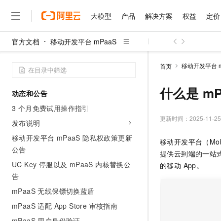
大模型
产品
解决方案
权益
定价
官方文档
移动开发平台 mPaaS
大模型
产品
解决方案
权益
定价
云市场
伙伴
服务
了解阿里云
精选产品
精选解决方案
普惠上云
产品定价
精选商城
成为销售伙伴
售前咨询
为什么选择阿里云
千问AI平台
移动开发平台 m
首页
了解云产品的定价详情
大模型服务平台百炼
睿译宝，AI翻译排版一
普惠上云 官方力荐
分销伙伴
在线服务
网站建设
什么是云计算
大
大模型服务与应用平台
上传文档即自动完成翻译和
云服务器38元/年起，超
什么是 mP
动态和公告
咨询伙伴
多端小程序
技术领先
云上成本管理
售后服务
千问大模型
GLM-5.2：长任务时代
官方推荐返现计划
大模型
3 个月免费试用操作指引
大模型
精选产品
精选解决方案
Salesforce 国际版订阅
稳定可靠
管理和优化成本
多元化、高性能、安全可靠
推荐新用户得奖励，单订单
更新时间：
2025-11-25
销售伙伴合作计划
发布说明
自助服务
友盟天域
安全合规
人工智能与机器学习
AI
文本生成
无影云电脑
Hermes Agent，打造
云工开物
移动开发平台 mPaaS 隐私权政策更新
移动开发平台（Mob
无影生态合作计划
在线服务
观测云
分析师报告
随时随地安全接入的云上超
自主进化，持久记忆，越用
高校专属算力普惠，学生认
公告
计算
互联网应用开发
Qwen3.8-Max
提供云到端的一站
HOT
Salesforce On Alibaba C
工单服务
UC Key 停服以及 mPaaS 内核替换公
智能体时代全能旗舰模型
Tuya 物联网平台阿里云
研究报告与白皮书
的移动 App。
云解析DNS
快速拥有专属 OpenClaw
Consulting Partner 合
大数据
容器
告
免费试用
短信专区
蓝凌 OA
Qwen3.7-Plus
AI 大模型销售与服务生
现代化应用
mPaaS 无线保镖切换蓝盾
存储
天池大赛
能看、能想、能动手的多模
云原生大数据计算服务 Max
解决方案免费试用 新老
电子合同
mPaaS 适配 App Store 审核指南
面向分析的企业级SaaS模
最高领取价值200元试用
安全
网络与CDN
AI 算法大赛
Qwen3-VL-Plus
畅捷通
mPaaS 用户身份验证