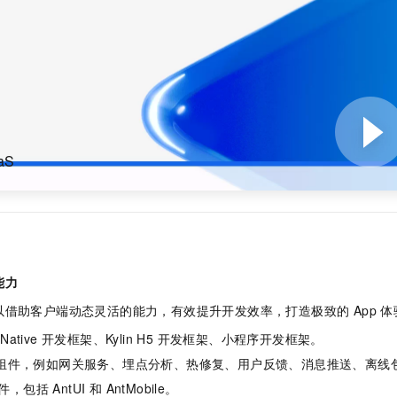
服务生态伙伴
视觉 Coding、空间感知、多模态思考等全面升级
1M上下文，专为长程任务能力而生
云工开物
企业应用
Night Plan 支持 Qwen 3.8-Max
AI 办公
NEW
Red Hat
30+ 款产品免费体验
夜间 5 折，Qwen/Meoo/TokenPlan 客户专享
AI智能应用
科研合作
ERP
堂（旗舰版）
SUSE
智能客服
AI 应用构建
大模型原生
CRM
2个月
自动承接线索
建站小程序
Qoder
大模型服务平台百炼-应用模版
OA 办公系统
HOT
NEW
面向真实软件
个人版上线、团队版降价；千问3.8-Max首发发尝鲜
丰富多元化的应用模版和解决方案
力提升
财税管理
模板建站
aS
万有无界
大模型服务平台百炼-智能体
400电话
定制建站
的模型效果
灵活可视化地构建企业级 Agent
方案
广告营销
模板小程序
秒悟
人工智能平台 PAI
定制小程序
云端极速 AI 
新一代 AI 视频生成模型，深度适配广告营销等场景
AI Native 的算法工程平台，一站式完成建模、训练、推理服务部署
APP 开发
能力
建站系统
借助客户端动态灵活的能力，有效提升开发效率，打造极致的 App 体
Native 开发框架、Kylin H5 开发框架、小程序开发框架。
AI 应用
10分钟微调：让0.6B模型媲美235B模型
多模态数据信
性组件，例如网关服务、埋点分析、热修复、用户反馈、消息推送、离线
依托云原生高可用架构,实现Dify私有化部署
用1%尺寸在特定领域达到大模型90%以上效果
件，包括 AntUI 和 AntMobile。