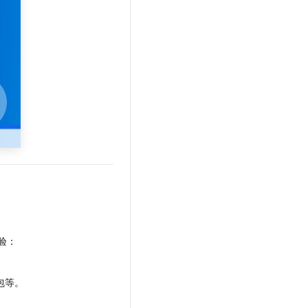
文戏情感细腻自然，动作戏激烈拳拳到肉，实现更强表演能力
支持中英文自由切换，具备更强的噪声鲁棒性
云聚AI 严选权益
SSL 证书
，一键激活高效办公新体验
精选AI产品，从模型到应用全链提效
堡垒机
AI 用量加速计划
应用
防火墙
、识别商机，让客服更高效、服务更出色。
新老同享，达量后返
千问办公
主机安全
NEW
的智能体编程平台
一站式AI生产力平台
AI 应用及服务市场
伶鹊
企业级人与Agent协作平台，接入和调度多个数字员工
智能客服平台，对话机器人、对话分析、智能外呼
AI 应用
大模型服务平台百炼 - 全妙
大模型
应用创作平台
多模态内容创作工具，已接入 DeepSeek
自然语言处理
数据标注
验：
机器学习
息提取
与 AI 智能体进行实时音视频通话
包等。
从文本、图片、视频中提取结构化的属性信息
构建支持视频理解的 AI 音视频实时通话应用