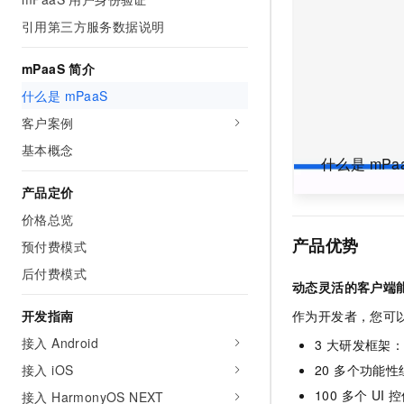
AI 产品 免费试用
网络
安全
云开发大赛
引用第三方服务数据说明
Tableau 订阅
1亿+ 大模型 tokens 和 
可观测
入门学习赛
中间件
AI空中课堂在线直播课
mPaaS 简介
140+云产品 免费试用
大模型服务
上云与迁云
产品新客免费试用，最长1
数据库
什么是 mPaaS
生态解决方案
千问AI平台-Token Plan
客户案例
企业出海
大模型ACA认证体验
大数据计算
助力企业全员 AI 认知与能
基本概念
行业生态解决方案
政企业务
什么是 mPa
媒体服务
千问AI平台-模型体验
开发者生态解决方案
产品定价
在线体验全尺寸、多种模态
企业服务与云通信
AI 开发和 AI 应用解决
价格总览
Happy 系列大模型
域名与网站
产品优势
预付费模式
后付费模式
终端用户计算
动态灵活的客户端
Serverless
开发指南
作为开发者，您可以
大模型解决方案
接入 Android
3 大研发框架：
开发工具
快速部署 Dify，高效搭建 
接入 iOS
20 多个功能
迁移与运维管理
100 多个 UI 控
接入 HarmonyOS NEXT