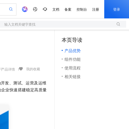
文档
备案
控制台
注册
登录
输入文档关键字查找
验
作计划
器
AI 活动
专业服务
服务伙伴合作计划
开发者社区
加入我们
服务平台百炼
阿里云 OPC 创新助力计划
本页导读
（0）
一站式生成采购清单，支持单品或批量购买
S
可编辑精美 PPT 文稿
S产品伙伴计划（繁花）
峰会
造的大模型服务与应用开发平台
轻量应用服务器
Agency Agents：拥有专属领域专家
AI 生产力先锋
Al MaaS 服务伙伴赋能合作
域名
博文
Careers
至高可申请百万元
产品优势
性可伸缩的云计算服务
 轻松生成专业的 PPT
开启高性价比 AI 编程新体验
先锋实践拓展 AI 生产力的边界
快速构建应用程序和网站，即刻迈出上云第一步
多领域专家智能体,一键组建 AI 虚拟交付团队
Token 补贴，五大权
计划
海大会
伙伴信用分合作计划
商标
问答
社会招聘
组件功能
益加速 OPC 成功
S
帕鲁游戏服务器
数字证书管理服务（原SSL证书）
HappyHorse 打造一站式影视创作平台
飞天发布时刻
HOT
划
备案
电子书
校园招聘
使用流程
联机服务器，轻松开启游戏
视频创作，一键激活电商全链路生产力
全托管，含MySQL、PostgreSQL、SQL Server、MariaDB多引擎
实现全站 HTTPS，呈现可信的 Web 访问
所见，即是所愿
可视化编排打通从文字构思到成片全链路闭环
我的收藏
产品详情
更多支持
划
公司注册
镜像站
相关链接
视频生成
语音识别与合成
 智能体与工作流应用
短信服务
漫剧工坊：一站式动画创作平台
AI 实训营
为移动开发、测试、运营及运维
合作伙伴培训与认证
划
上云迁移
的智能体编程平台
站生成，高效打造优质广告素材
通过阿里云百炼高效搭建AI应用,助力高效开发
快速生产连贯的高质量长漫剧
从基础到进阶，Agent 创客手把手教你
国内短信简单易用，安全可靠，秒级触达，全球覆盖200+国家和地区。
e-1.1-T2V
Qwen3-TTS-Flash
助企业快速搭建稳定高质量
lScope
我要反馈
查询合作伙伴
畅细腻的高质量视频
离线语音合成大模型，多语言方言自适应，低延迟高稳定
n Alibaba Cloud ISV 合作
代维服务
olarDB
建企业门户网站
大数据开发治理平台 DataWorks
10 分钟搭建微信、支付宝小程序
创新加速
ope
登录合作伙伴管理后台
我要建议
站，无忧落地极速上线
以可视化方式快速构建移动和 PC 门户网站
100%兼容MySQL、PostgreSQL，兼容Oracle，支持集中和分布式
高效部署网站，快速应用到小程序
Data Agent 驱动的一站式 Data+AI 开发治理平台
e-1.1-I2V
Cosyvoice-V3-Flash
安全
畅自然，细节丰富
高表现力语音合成大模型，语音克隆听感自然
我要投诉
上云场景组合购
伴
边界网络安全防护产品
漫剧创作，剧本、分镜、视频高效生成
覆盖90%+业务场景，专享组合折扣价
2V
VPN
Fun-ASR