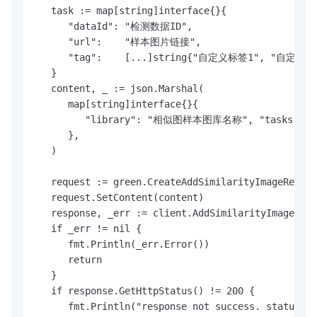
   task := map[string]interface{}{

      "dataId": "检测数据ID",

      "url":    "样本图片链接",

      "tag":    [...]string{"自定义标签1", "自定义
   }

   content, _ := json.Marshal(

      map[string]interface{}{

         "library": "相似图样本图库名称", "tasks": [...
      },

   )

   request := green.CreateAddSimilarityImageReques
   request.SetContent(content)

   response, _err := client.AddSimilarityImage(req
   if _err != nil {

      fmt.Println(_err.Error())

      return

   }

   if response.GetHttpStatus() != 200 {

      fmt.Println("response not success. status:" 