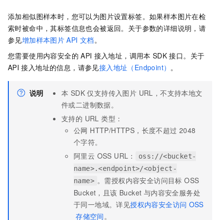
添加相似图样本时，您可以为图片设置标签。如果样本图片在检
索时被命中，其标签信息也会被返回。关于参数的详细说明，请
参见
增加样本图片
API
文档
。
您需要使用内容安全的
API
接入地址，调用本
SDK
接口。关于
API
接入地址的信息，请参见
接入地址（Endpoint）
。
说明
本 SDK 仅支持传入图片 URL，不支持本地文
件或二进制数据。
支持的 URL 类型：
公网 HTTP/HTTPS，长度不超过 2048
个字符。
阿里云 OSS URL：
oss://<bucket-
name>.<endpoint>/<object-
。需授权内容安全访问目标 OSS
name>
Bucket，且该 Bucket 与内容安全服务处
于同一地域。详见
授权内容安全访问
OSS
存储空间
。