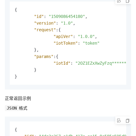
{
"id"
:
"1509086454180"
,
"version"
:
"1.0"
,
"request"
:
{
"apiVer"
:
"1.0.0"
,
"iotToken"
:
"token"
}
,
"params"
:
{
"iotId"
:
"2OZ1EZxXwZyFzq******0001
}
}
正常返回示例
格式
JSON
{