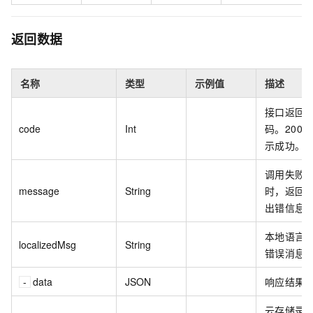
返回数据
名称
类型
示例值
描述
接口返回
code
Int
码。200
示成功。
调用失败
message
String
时，返回
出错信息
本地语言
localizedMsg
String
错误消息
data
JSON
响应结果
云存储录