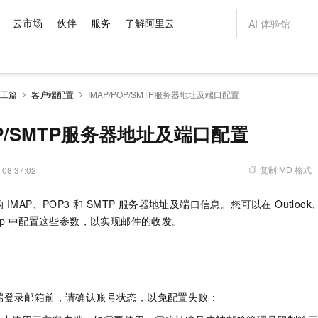
云市场
伙伴
服务
了解阿里云
AI 特惠
数据与 API
成为产品伙伴
企业增值服务
最佳实践
价格计算器
AI 场景体
基础软件
产品伙伴合
阿里云认证
市场活动
配置报价
大模型
工篇
客户端配置
IMAP/POP/SMTP服务器地址及端口配置
自助选配和估算价格
新方式
域名与网站
睿译宝，AI翻译排版一步到位
智启 AI 普惠权益
产品生态集成认证中心
企业支持计划
云上春晚
千问官方 MaaS 平台，为开发者和 Agent 而生，新用户赠送 1 亿 + tokens 额度
云服务器 EC
Qwen Aud
AI Coding
阿里云Maa
2026 阿里云
为企业打
数据集
Windows
大模型认证
模型
NEW
NEW
交付可用成果
值低价云产品抢先购
提供智能易用的域名与建站服务
上传文档即自动完成翻译和格式还原
至高享 1亿+免费 tokens，加速 Al 应用落地
安全可靠、弹
智能编程，一键
OP/SMTP服务器地址及端口配置
产品生态伙伴
专家技术服务
云上奥运之旅
弹性计算合作
阿里云中企出
手机三要素
宝塔 Linux
全部认证
价格优势
有专属领域专家
对象存储 OSS
GLM-5.2：长任务时代开源旗舰模型
阿里云 OPC 创新助力计划
云数据库 RD
即刻拥有 DeepS
AI 电商营销
产品生态伙伴工作台
企业增值服务台
云栖战略参考
云存储合作计
云栖大会
身份实名认证
CentOS
训练营
推动算力普惠，释放技术红利
的大模型服务
最高返9万
多领域专家智能体,一键组建 AI 虚拟交付团队
至高百万元 Token 补贴，加速一人公司成长
稳定、安全、高性价比、高性能的云存储服务
真正可用的 1M 上下文,一次完成代码全链路开发
轻松解锁专属 Dee
从图文生成到
复制 MD 格式
 08:37:02
云上的中国
数据库合作计
活动全景
短信
Docker
图片和
站式影视创作平台
人工智能平台 PAI
Hermes Agent，打造自进化智能体
Token Plan 模型订阅计划
Qoder
5 分钟轻松部署
AI 广告创作
企业成长
大模型
NEW
信息公告
MAP、POP3 和 SMTP 服务器地址及端口信息。您可以在 Outlook、Fox
看见新力量
云网络合作计
OCR 文字识别
JAVA
级电脑
证享300元代金券
可视化编排打通从文字构思到成片全链路闭环
一站式AI开发、训练和推理服务
自主进化，持久记忆，越用越聪明
Qwen3.8-Max 首发尝鲜，限时加量 10 倍，夜间低至2折
面向真实软件
图文、视频一
Kimi-K3
HappyHors
pp 中配置这些参数，以实现邮件的收发。
NEW
魔搭 Mode
loud
服务实践
官网公告
Kimi 最新旗舰模型，长程编程与推理利器
让文字生成流
金融模力时刻
Salesforce O
版
发票查验
全能环境
Qoder CN
Claude Code + GStack 打造工程团队
千问办公，限时限量积分加倍
云原生数据库 P
低代码高效构
AI 建站
NEW
作计划
计划
创新中心
魔搭 ModelSc
健康状态
让AI从“聊天伙伴”进化为能干活的“数字员工”
覆盖公网/内网、递归/权威、移动APP等全场景解析服务
安装技能 GStack，拥有专属 AI 工程团队
你的AI工作搭子，覆盖日常办公高频场景
基于千问大模型等，支持代码智能生成、研发智能问答
0 代码专业建
客户案例
天气预报查询
操作系统
Deepseek-v4-pro
HappyHors
态合作计划
态智能体模型
旗舰 MoE 大模型，百万上下文与顶尖推理能力
图生视频，流
Compute
同享
容器服务 Kubernetes 版 ACK
万小智 AI 建站低至 15元/月
云防火墙
AI 短剧/漫剧
快递物流查询
WordPress
成为服务伙
高校合作
端登录邮箱前，请确认账号状态，以免配置失败：
式云数据仓库
点，立即开启云上创新
提供一站式管理容器应用的 K8s 服务
送.CN域名，送备案服务码
云原生的云上
AI助力短剧
GLM-5.2
Wan2.7-T
Ubuntu