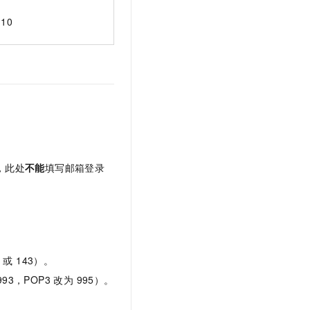
110
，此处
不能
填写邮箱登录
或 143）。
3，POP3 改为 995）。