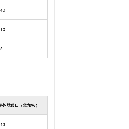
t.diy 一步搞定创意建站
构建大模型应用的安全防护体系
143
通过自然语言交互简化开发流程,全栈开发支持
通过阿里云安全产品对 AI 应用进行安全防护
110
25
服务器端口（非加密）
143