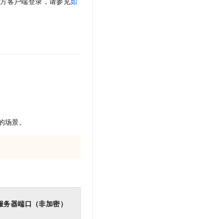
三方客户端登录，请参见
如
文戏情感细腻自然，动作戏激烈拳拳到肉，实现更强表演能力
支持中英文自由切换，具备更强的噪声鲁棒性
云聚AI 严选权益
SSL 证书
，一键激活高效办公新体验
精选AI产品，从模型到应用全链提效
堡垒机
AI 用量加速计划
应用
防火墙
、识别商机，让客服更高效、服务更出色。
新老同享，达量后返
千问办公
主机安全
NEW
的智能体编程平台
一站式AI生产力平台
AI 应用及服务市场
伶鹊
企业级人与Agent协作平台，接入和调度多个数字员工
智能客服平台，对话机器人、对话分析、智能外呼
AI 应用
的场景。
大模型服务平台百炼 - 全妙
大模型
应用创作平台
多模态内容创作工具，已接入 DeepSeek
自然语言处理
数据标注
机器学习
息提取
与 AI 智能体进行实时音视频通话
服务器端口（非加密）
从文本、图片、视频中提取结构化的属性信息
构建支持视频理解的 AI 音视频实时通话应用