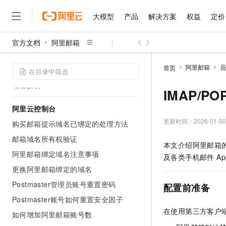
退订说明
大模型
产品
解决方案
权益
定价
快速入门
快速入门
官方文档
阿里邮箱
大模型
产品
解决方案
权益
定价
云市场
伙伴
服务
了解阿里云
开通指南
精选产品
精选解决方案
普惠上云
产品定价
精选商城
成为销售伙伴
售前咨询
为什么选择阿里云
千问AI平台
阿里邮箱
员
首页
邮箱服务转入流程
了解云产品的定价详情
大模型服务平台百炼
千问办公，解锁你的工作
普惠上云 官方力荐
分销伙伴
在线服务
网站建设
什么是云计算
大
域名解析
大模型服务与应用平台
企业级Agent产品，直接
云服务器38元/年起，超
IMAP/P
咨询伙伴
多端小程序
技术领先
云上成本管理
售后服务
阿里云控制台
千问大模型
Agency Agents：拥
官方推荐返现计划
大模型
大模型
精选产品
精选解决方案
Salesforce 国际版订阅
稳定可靠
管理和优化成本
多元化、高性能、安全可靠
推荐新用户得奖励，单订单
更新时间：
2026-01-30
销售伙伴合作计划
购买邮箱提示域名已绑定的处理方法
自助服务
友盟天域
安全合规
人工智能与机器学习
AI
文本生成
邮箱域名所有权验证
无影云电脑
HappyHorse 打造一
云工开物
本文介绍阿里邮箱的 I
无影生态合作计划
在线服务
观测云
分析师报告
随时随地安全接入的云上超
高校专属算力普惠，学生认
阿里邮箱绑定域名注意事项
计算
互联网应用开发
Qwen3.8-Max
及各类手机邮件 A
HOT
Salesforce On Alibaba C
工单服务
智能体时代全能旗舰模型
更换阿里邮箱绑定的域名
Tuya 物联网平台阿里云
研究报告与白皮书
云解析DNS
快速拥有专属 OpenClaw
Consulting Partner 合
大数据
容器
免费试用
短信专区
Postmaster管理员账号重置密码
配置前准备
蓝凌 OA
Qwen3.7-Plus
AI 大模型销售与服务生
现代化应用
存储
天池大赛
Postmaster账号如何重置安全因子
能看、能想、能动手的多模
云原生大数据计算服务 Max
解决方案免费试用 新老
电子合同
在使用第三方客户
如何增加阿里邮箱账号数
面向分析的企业级SaaS模
最高领取价值200元试用
安全
网络与CDN
AI 算法大赛
Qwen3-VL-Plus
畅捷通