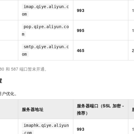
一个 AI 助手
即刻拥有 DeepSeek-R1 满血版
超强辅助，Bol
imap.qiye.aliyun.c
993
在企业官网、通讯软件中为客户提供 AI 客服
多种方案随心选，轻松解锁专属 DeepSeek
om
pop.qiye.aliyun.co
995
m
smtp.qiye.aliyun.c
465
om
80
和
587
端口暂未开通。
置
用户优化。
服务器端口（SSL
加密 -
服务器地址
推荐）
imaphk.qiye.aliyun
993
.com