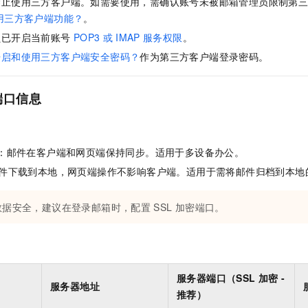
禁止使用三方客户端。如需要使用，需确认账号未被邮箱管理员限制第
服务生态伙伴
视觉 Coding、空间感知、多模态思考等全面升级
1M上下文，专为长程任务能力而生
云工开物
企业应用
Night Plan 支持 Qwen 3.8-Max
AI 办公
NEW
用三方客户端功能？
。
Red Hat
30+ 款产品免费体验
夜间 5 折，Qwen/Meoo/TokenPlan 客户专享
AI智能应用
科研合作
员已开启当前账号
POP3
或
IMAP
服务权限
。
ERP
堂（旗舰版）
SUSE
智能客服
开启和使用三方客户端安全密码？
作为第三方客户端登录密码。
AI 应用构建
大模型原生
CRM
2个月
自动承接线索
建站小程序
Qoder
大模型服务平台百炼-应用模版
OA 办公系统
HOT
NEW
端口信息
面向真实软件
个人版上线、团队版降价；千问3.8-Max首发发尝鲜
丰富多元化的应用模版和解决方案
力提升
财税管理
模板建站
万有无界
大模型服务平台百炼-智能体
400电话
定制建站
的模型效果
灵活可视化地构建企业级 Agent
：邮件在客户端和网页端保持同步。适用于多设备办公。
方案
广告营销
模板小程序
件下载到本地，网页端操作不影响客户端。适用于需将邮件归档到本地
秒悟
人工智能平台 PAI
定制小程序
云端极速 AI 
新一代 AI 视频生成模型，深度适配广告营销等场景
AI Native 的算法工程平台，一站式完成建模、训练、推理服务部署
数据安全，建议在登录邮箱时，配置
SSL
加密端口。
APP 开发
建站系统
）
AI 应用
10分钟微调：让0.6B模型媲美235B模型
多模态数据信
服务器端口（SSL
加密 -
服务器地址
依托云原生高可用架构,实现Dify私有化部署
用1%尺寸在特定领域达到大模型90%以上效果
推荐）