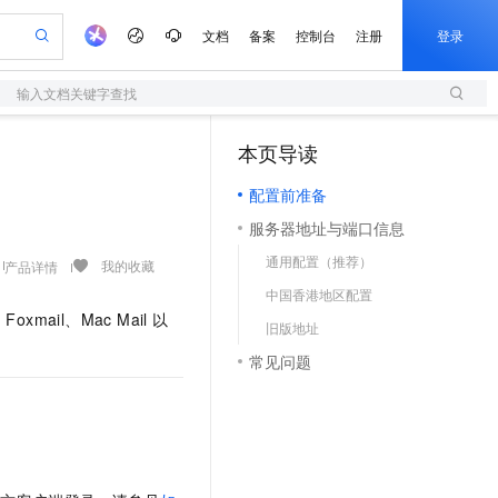
文档
备案
控制台
注册
登录
输入文档关键字查找
验
作计划
器
AI 活动
专业服务
服务伙伴合作计划
开发者社区
加入我们
服务平台百炼
阿里云 OPC 创新助力计划
本页导读
（0）
一站式生成采购清单，支持单品或批量购买
S
io：打造专属 AI 语音助手
S产品伙伴计划（繁花）
峰会
造的大模型服务与应用开发平台
轻量应用服务器
一句话生成原生可编辑精美 PPT 文稿
AI 生产力先锋
Al MaaS 服务伙伴赋能合作
域名
博文
Careers
至高可申请百万元
配置前准备
性可伸缩的云计算服务
开启高性价比 AI 编程新体验
Qwen-Audio-3.0-Realtime 端到端实时语音角色扮演
输入一句话想法, 轻松生成专业的 PPT
先锋实践拓展 AI 生产力的边界
快速构建应用程序和网站，即刻迈出上云第一步
Token 补贴，五大权
计划
海大会
伙伴信用分合作计划
商标
问答
社会招聘
服务器地址与端口信息
益加速 OPC 成功
S
eek-V4-Pro
数字证书管理服务（原SSL证书）
一键部署幻兽帕鲁游戏服务器
飞天发布时刻
HOT
划
备案
电子书
校园招聘
通用配置（推荐）
pSeek-V4-Pro
视频创作，一键激活电商全链路生产力
全托管，含MySQL、PostgreSQL、SQL Server、MariaDB多引擎
实现全站HTTPS，呈现可信的WEB访问
一键购买专属联机服务器，轻松开启游戏
所见，即是所愿
我的收藏
产品详情
更多支持
划
公司注册
镜像站
中国香港地区配置
视频生成
语音识别与合成
专属 QwenPaw
短信服务
漫剧工坊：一站式动画创作平台
AI 实训营
HOT
mail、Mac Mail 以
合作伙伴培训与认证
旧版地址
划
上云迁移
的智能体编程平台
站生成，高效打造优质广告素材
从聊天伙伴进化为能主动干活的本地数字员工
快速生产连贯的高质量长漫剧
从基础到进阶，Agent 创客手把手教你
国内短信简单易用，安全可靠，秒级触达，全球覆盖200+国家和地区。
e-1.1-T2V
Qwen3-TTS-Flash
lScope
我要反馈
查询合作伙伴
常见问题
畅细腻的高质量视频
离线语音合成大模型，多语言方言自适应，低延迟高稳定
n Alibaba Cloud ISV 合作
代维服务
olarDB
建企业门户网站
大数据开发治理平台 DataWorks
10 分钟搭建微信、支付宝小程序
创新加速
ope
登录合作伙伴管理后台
我要建议
站，无忧落地极速上线
以可视化方式快速构建移动和 PC 门户网站
100%兼容MySQL、PostgreSQL，兼容Oracle，支持集中和分布式
高效部署网站，快速应用到小程序
Data Agent 驱动的一站式 Data+AI 开发治理平台
e-1.1-I2V
Cosyvoice-V3-Flash
安全
畅自然，细节丰富
高表现力语音合成大模型，语音克隆听感自然
我要投诉
上云场景组合购
伴
边界网络安全防护产品
漫剧创作，剧本、分镜、视频高效生成
覆盖90%+业务场景，专享组合折扣价
2V
VPN
Fun-ASR