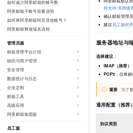
阿里邮箱默认
如何减少阿里邮箱的账号数
AI 产品 免费试用
网络
安全
云开发大赛
何允许/关闭使
Tableau 订阅
阿里邮箱子账号容量说明
1亿+ 大模型 tokens 和 
确认邮箱管理
可观测
入门学习赛
中间件
如何将阿里邮箱转至其他账号？
AI空中课堂在线直播课
140+云产品 免费试用
建议
员工如何
大模型服务
阿里邮箱释放域名流程
上云与迁云
产品新客免费试用，最长1
数据库
生态解决方案
千问AI平台-Token Plan
企业出海
大模型ACA认证体验
服务器地址与
管理员篇
大数据计算
助力企业全员 AI 认知与能
行业生态解决方案
邮箱管理平台介绍
政企业务
媒体服务
选择建议
：
千问AI平台-模型体验
开发者生态解决方案
组织与用户管理
在线体验全尺寸、多种模态
IMAP（推荐）
企业服务与云通信
安全管理
AI 开发和 AI 应用解决
POP3
：仅将邮
Happy 系列大模型
数据统计与日志
域名与网站
企业定制
重要
为了
终端用户计算
邮箱工具
Serverless
通用配置（推荐
大模型解决方案
高级应用
阿里邮箱集团版
开发工具
快速部署 Dify，高效搭建 
协议类型
迁移与运维管理
员工篇