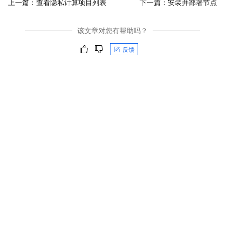
上一篇：
查看隐私计算项目列表
下一篇：
安装并部署节点
该文章对您有帮助吗？
反馈