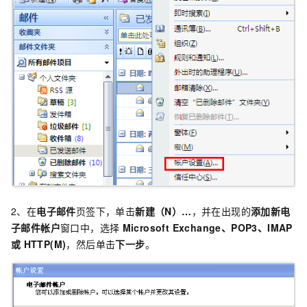
2、在
电子邮件
页签下，单击
新建（N）…
，并在出现的
添加新电
子邮件
帐户
窗口中，选择
Microsoft Exchange、POP3、IMAP
或
HTTP(M)
，然后单击
下一步
。