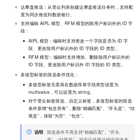
达摩盘推送：从受众列表创建达摩盘推送任务时，支持配
置为同步推送到数据银行。
支持编辑
AIPL
模型、RFM
模型的除用户标识外的
ID
字
段：
AIPL
模型：编辑时支持更改一个字段是否为
ID
字
段、更改除用户标识外的
ID
字段的
ID
类型。
RFM
模型：编辑时支持增加、删除除用户标识外的
ID
字段、更改除用户标识外
ID
字段的
ID
类型。
多值型标签的筛选条件优化：
多值型标签无需再在数据库将字段类型设置为
multivalue，可以设置为
string。
对于受众标签筛选、自定义标签，多值型标签的筛选
条件新增“包含所有”，删除“精确匹配”、“开头是”、“结
尾是”，保留“为空”、“包含”。
说明
筛选条件不再支持“精确匹配”、“开头
是”、“结尾是”，对于已使用这些旧筛选条