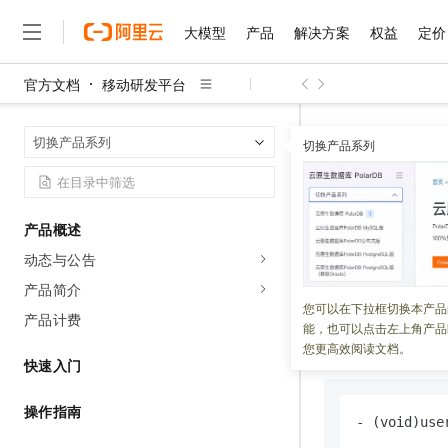
大模型
产品
解决方案
权益
定价
官方文档
移动研发平台
大模型
产品
解决方案
权益
定价
云市场
伙伴
服务
了解阿里云
精选产品
精选解决方案
普惠上云
产品定价
精选商城
成为销售伙伴
售前咨询
为什么选择阿里云
千问AI平台
iOS端推送通
首页
切换产品系列
了解云产品的定价详情
切换产品系列
大模型服务平台百炼
千问办公，解锁你的工作
普惠上云 官方力荐
分销伙伴
在线服务
网站建设
什么是云计算
大
大模型服务与应用平台
企业级Agent产品，直接
云服务器38元/年起，超
iOS端推
咨询伙伴
多端小程序
技术领先
云上成本管理
售后服务
千问大模型
Agency Agents：拥
官方推荐返现计划
大模型
大模型
精选产品
精选解决方案
Salesforce 国际版订阅
稳定可靠
产品概述
管理和优化成本
多元化、高性能、安全可靠
推荐新用户得奖励，单订单
更新时间：
2022-05-20
销售伙伴合作计划
自助服务
动态与公告
友盟天域
安全合规
人工智能与机器学习
AI
文本生成
无影云电脑
HappyHorse 打造一
云工开物
iOS
通知一般场景
无影生态合作计划
在线服务
产品简介
观测云
分析师报告
随时随地安全接入的云上超
高校专属算力普惠，学生认
计算
互联网应用开发
您可以在下拉框切换本产品
Qwen3.8-Max
HOT
产品计费
iOS 10+
Salesforce On Alibaba C
工单服务
能，也可以点击左上角产品
智能体时代全能旗舰模型
Tuya 物联网平台阿里云
研究报告与白皮书
云解析DNS
快速拥有专属 OpenClaw
Consulting Partner 合
大数据
容器
您更高效阅读文档。
App
处于前台
免费试用
短信专区
快速入门
蓝凌 OA
Qwen3.7-Plus
AI 大模型销售与服务生
现代化应用
存储
天池大赛
能看、能想、能动手的多模
云原生大数据计算服务 Max
解决方案免费试用 新老
电子合同
操作指南
- 
(void)
use
面向分析的企业级SaaS模
最高领取价值200元试用
安全
网络与CDN
AI 算法大赛
Qwen3-VL-Plus
畅捷通