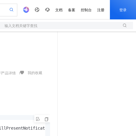
文档
备案
控制台
注册
登录
输入文档关键字查找
验
作计划
器
AI 活动
专业服务
服务伙伴合作计划
开发者社区
加入我们
服务平台百炼
阿里云 OPC 创新助力计划
一站式生成采购清单，支持单品或批量购买
S
S产品伙伴计划（繁花）
峰会
造的大模型服务与应用开发平台
Qwen Audio：打造专属 AI 语音助手
轻量应用服务器
一句话生成原生可编辑精美 PPT 文稿
AI 生产力先锋
Al MaaS 服务伙伴赋能合作
域名
博文
Careers
NEW
至高可申请百万元
性可伸缩的云计算服务
开启高性价比 AI 编程新体验
Qwen-Audio-3.0-Realtime 端到端实时语音角色扮演
输入一句话想法, 轻松生成专业的 PPT
先锋实践拓展 AI 生产力的边界
快速构建应用程序和网站，即刻迈出上云第一步
Token 补贴，五大权
计划
海大会
伙伴信用分合作计划
商标
问答
社会招聘
益加速 OPC 成功
S
eek-V4-Pro
数字证书管理服务（原SSL证书）
一键部署幻兽帕鲁游戏服务器
飞天发布时刻
HOT
划
备案
电子书
校园招聘
pSeek-V4-Pro
视频创作，一键激活电商全链路生产力
全托管，含MySQL、PostgreSQL、SQL Server、MariaDB多引擎
实现全站HTTPS，呈现可信的WEB访问
一键购买专属联机服务器，轻松开启游戏
所见，即是所愿
我的收藏
产品详情
更多支持
划
公司注册
镜像站
视频生成
语音识别与合成
专属 QwenPaw
短信服务
漫剧工坊：一站式动画创作平台
AI 实训营
HOT
合作伙伴培训与认证
划
上云迁移
的智能体编程平台
站生成，高效打造优质广告素材
从聊天伙伴进化为能主动干活的本地数字员工
快速生产连贯的高质量长漫剧
从基础到进阶，Agent 创客手把手教你
国内短信简单易用，安全可靠，秒级触达，全球覆盖200+国家和地区。
e-1.1-T2V
Qwen3-TTS-Flash
lScope
我要反馈
查询合作伙伴
畅细腻的高质量视频
离线语音合成大模型，多语言方言自适应，低延迟高稳定
n Alibaba Cloud ISV 合作
代维服务
olarDB
建企业门户网站
大数据开发治理平台 DataWorks
10 分钟搭建微信、支付宝小程序
创新加速
ope
登录合作伙伴管理后台
我要建议
站，无忧落地极速上线
以可视化方式快速构建移动和 PC 门户网站
100%兼容MySQL、PostgreSQL，兼容Oracle，支持集中和分布式
高效部署网站，快速应用到小程序
Data Agent 驱动的一站式 Data+AI 开发治理平台
e-1.1-I2V
Cosyvoice-V3-Flash
安全
畅自然，细节丰富
高表现力语音合成大模型，语音克隆听感自然
我要投诉
上云场景组合购
伴
illPresentNotification:
(UNNotification *)
notification wi
边界网络安全防护产品
漫剧创作，剧本、分镜、视频高效生成
覆盖90%+业务场景，专享组合折扣价
2V
VPN
Fun-ASR