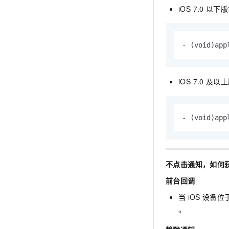
10 分钟在聊天系统中增加
iOS 7.0
以下版
专有云
- 
(void)
app
iOS 7.0
及以上
- 
(void)
app
不点击通知，如何获
前台回调
当
iOS
设备位
。