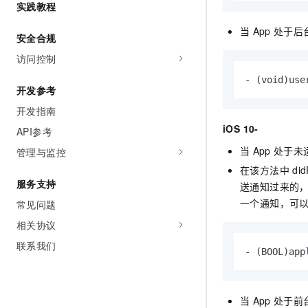
实践教程
AI 产品 免费试用
网络
安全
云开发大赛
Tableau 订阅
1亿+ 大模型 tokens 和 
当
App
处于后
安全合规
可观测
入门学习赛
中间件
AI空中课堂在线直播课
140+云产品 免费试用
访问控制
大模型服务
上云与迁云
产品新客免费试用，最长1
数据库
- 
(void)
use
生态解决方案
千问AI平台-Token Plan
开发参考
企业出海
大模型ACA认证体验
大数据计算
开发指南
助力企业全员 AI 认知与能
行业生态解决方案
政企业务
媒体服务
iOS 10-
API参考
千问AI平台-模型体验
开发者生态解决方案
在线体验全尺寸、多种模态
当
App
处于未
管理与监控
企业服务与云通信
AI 开发和 AI 应用解决
在该方法中
did
Happy 系列大模型
服务支持
域名与网站
送通知过来的，那么
一个通知，可
常见问题
终端用户计算
相关协议
Serverless
大模型解决方案
联系我们
- 
(BOOL)
app
开发工具
快速部署 Dify，高效搭建 
迁移与运维管理
当
App
处于前