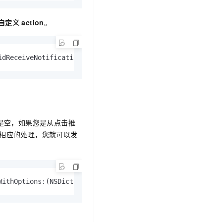
文戏情感细腻自然，动作戏激烈拳拳到肉，实现更强表演能力
支持中英文自由切换，具备更强的噪声鲁棒性
云聚AI 严选权益
SSL 证书
，一键激活高效办公新体验
精选AI产品，从模型到应用全链提效
自定义
action
。
堡垒机
AI 用量加速计划
应用
防火墙
、识别商机，让客服更高效、服务更出色。
新老同享，达量后返
idReceiveNotificationResponse:
(UNNotificationResponse *)
千问办公
主机安全
NEW
的智能体编程平台
一站式AI生产力平台
AI 应用及服务市场
伶鹊
企业级人与Agent协作平台，接入和调度多个数字员工
智能客服平台，对话机器人、对话分析、智能外呼
AI 应用
是空，如果您是从点击推
大模型服务平台百炼 - 全妙
大模型
相应的处理，您就可以发
应用创作平台
多模态内容创作工具，已接入 DeepSeek
自然语言处理
数据标注
WithOptions:
(NSDictionary *)
launchOptions;
机器学习
息提取
与 AI 智能体进行实时音视频通话
从文本、图片、视频中提取结构化的属性信息
构建支持视频理解的 AI 音视频实时通话应用