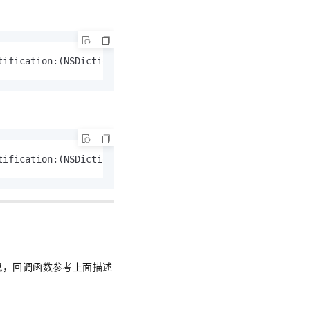
t.diy 一步搞定创意建站
构建大模型应用的安全防护体系
通过自然语言交互简化开发流程,全栈开发支持
通过阿里云安全产品对 AI 应用进行安全防护
tification:
(NSDictionary *)
userInfo;
tification:
(NSDictionary *)
userInfo fetchCompletionHandl
息，回调函数参考上面描述