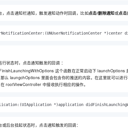
服务生态伙伴
视觉 Coding、空间感知、多模态思考等全面升级
1M上下文，专为长程任务能力而生
云工开物
企业应用
Night Plan 支持 Qwen 3.8-Max
AI 办公
NEW
Red Hat
30+ 款产品免费体验
夜间 5 折，Qwen/Meoo/TokenPlan 客户专享
AI智能应用
台，点击通知栏通知，触发通知动作时回调，比如
点击/删除通知
或
点击
科研合作
ERP
堂（旗舰版）
SUSE
智能客服
AI 应用构建
大模型原生
CRM
2个月
自动承接线索
rNotificationCenter:
(UNUserNotificationCenter *)
center d
建站小程序
Qoder
大模型服务平台百炼-应用模版
OA 办公系统
HOT
NEW
面向真实软件
个人版上线、团队版降价；千问3.8-Max首发发尝鲜
丰富多元化的应用模版和解决方案
力提升
财税管理
模板建站
万有无界
大模型服务平台百炼-智能体
400电话
定制建站
的模型效果
灵活可视化地构建企业级 Agent
运行状态时，点击通知触发的回调 ：
方案
广告营销
模板小程序
FinishLaunchingWithOptions
这个函数在正常启动下
launchOptions
秒悟
人工智能平台 PAI
 laungchOptions
里面会包含你的推送的内容。在这里就可以进行
定制小程序
云端极速 AI 
新一代 AI 视频生成模型，深度适配广告营销等场景
AI Native 的算法工程平台，一站式完成建模、训练、推理服务部署
以在
rootViewController
中接收执行相应的操作。
APP 开发
建站系统
lication:
(UIApplication *)
application didFinishLaunching
AI 应用
10分钟微调：让0.6B模型媲美235B模型
多模态数据信
依托云原生高可用架构,实现Dify私有化部署
用1%尺寸在特定领域达到大模型90%以上效果
台或后台挂起状态时，点击通知触发的回调：