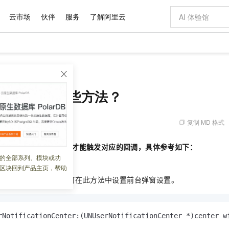
云市场
伙伴
服务
了解阿里云
AI 特惠
数据与 API
成为产品伙伴
企业增值服务
最佳实践
价格计算器
AI 场景体
基础软件
产品伙伴合
阿里云认证
市场活动
配置报价
大模型
知调用哪些方法？
自助选配和估算价格
新方式
域名与网站
睿译宝，AI翻译排版一步到位
智启 AI 普惠权益
产品生态集成认证中心
企业支持计划
云上春晚
千问官方 MaaS 平台，为开发者和 Agent 而生，新用户赠送 1 亿 + tokens 额度
云服务器 EC
AI Coding
阿里云Maa
2026 阿里云
为企业打
数据集
Windows
大模型认证
模型
NEW
交付可用成果
值低价云产品抢先购
提供智能易用的域名与建站服务
上传文档即自动完成翻译和格式还原
至高享 1亿+免费 tokens，加速 Al 应用落地
安全可靠、弹
智能编程，一键
送通知调用哪些方法？
产品生态伙伴
专家技术服务
云上奥运之旅
弹性计算合作
阿里云中企出
手机三要素
宝塔 Linux
全部认证
价格优势
有专属领域专家
对象存储 OSS
GLM-5.2：长任务时代开源旗舰模型
阿里云 OPC 创新助力计划
云数据库 RD
即刻拥有 DeepS
AI 电商营销
产品生态伙伴工作台
企业增值服务台
云栖战略参考
云存储合作计
云栖大会
身份实名认证
CentOS
训练营
推动算力普惠，释放技术红利
的大模型服务
最高返9万
多领域专家智能体,一键组建 AI 虚拟交付团队
至高百万元 Token 补贴，加速一人公司成长
稳定、安全、高性价比、高性能的云存储服务
真正可用的 1M 上下文,一次完成代码全链路开发
轻松解锁专属 Dee
从图文生成到
复制 MD 格式
 10:16:32
云上的中国
数据库合作计
活动全景
短信
Docker
图片和
站式影视创作平台
人工智能平台 PAI
Hermes Agent，打造自进化智能体
Token Plan 模型订阅计划
Qoder
5 分钟轻松部署
AI 广告创作
企业成长
大模型
NEW
信息公告
，只有点击/删除通知，才能触发对应的回调，具体参考如下：
看见新力量
云网络合作计
OCR 文字识别
JAVA
级电脑
证享300元代金券
可视化编排打通从文字构思到成片全链路闭环
一站式AI开发、训练和推理服务
自主进化，持久记忆，越用越聪明
Qwen3.8-Max 首发尝鲜，限时加量 10 倍，夜间低至2折
面向真实软件
图文、视频一
的全部系列、模块或功
Kimi-K3
HappyHors
NEW
魔搭 Mode
loud
服务实践
官网公告
区块回到产品主页，帮助
Kimi 最新旗舰模型，长程编程与推理利器
让文字生成流
金融模力时刻
Salesforce O
版
发票查验
全能环境
Qoder CN
Claude Code + GStack 打造工程团队
千问办公，限时限量积分加倍
云原生数据库 P
低代码高效构
AI 建站
NEW
作计划
收到通知，触发回调，可在此方法中设置前台弹窗设置。
计划
创新中心
魔搭 ModelSc
健康状态
让AI从“聊天伙伴”进化为能干活的“数字员工”
覆盖公网/内网、递归/权威、移动APP等全场景解析服务
安装技能 GStack，拥有专属 AI 工程团队
你的AI工作搭子，覆盖日常办公高频场景
基于千问大模型等，支持代码智能生成、研发智能问答
0 代码专业建
客户案例
天气预报查询
操作系统
Deepseek-v4-pro
HappyHors
态合作计划
态智能体模型
旗舰 MoE 大模型，百万上下文与顶尖推理能力
图生视频，流
Compute
同享
容器服务 Kubernetes 版 ACK
万小智 AI 建站低至 15元/月
云防火墙
AI 短剧/漫剧
快递物流查询
WordPress
成为服务伙
高校合作
rNotificationCenter:
(UNUserNotificationCenter *)
center w
式云数据仓库
点，立即开启云上创新
提供一站式管理容器应用的 K8s 服务
送.CN域名，送备案服务码
云原生的云上
AI助力短剧
GLM-5.2
Wan2.7-T
Ubuntu