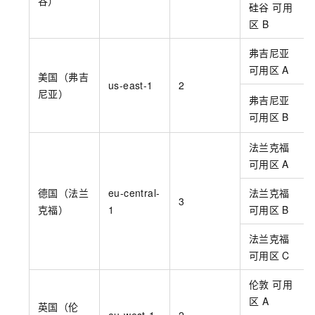
谷）
硅谷 可用
区
B
弗吉尼亚
可用区
A
美国（弗吉
us-east-1
2
尼亚）
弗吉尼亚
可用区
B
法兰克福
可用区
A
德国（法兰
eu-central-
法兰克福
3
克福）
1
可用区
B
法兰克福
可用区
C
伦敦 可用
区
A
英国（伦
eu-west-1
2