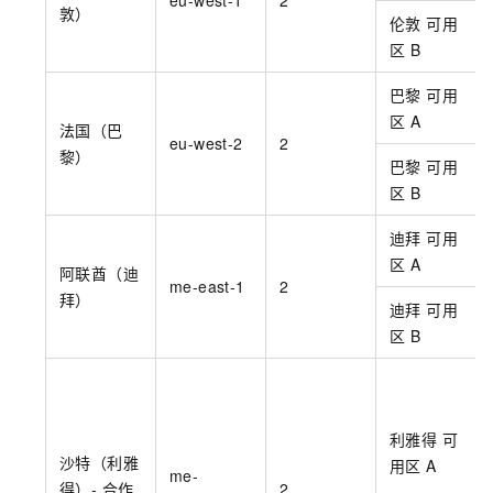
敦）
伦敦 可用
区
B
巴黎 可用
区
A
法国（巴
eu-west-2
2
黎）
巴黎 可用
区
B
迪拜 可用
区
A
阿联酋（迪
me-east-1
2
拜）
迪拜 可用
区
B
利雅得 可
沙特（利雅
用区
A
me-
得）- 合作
2