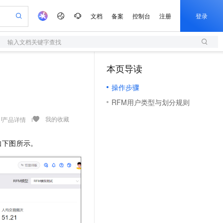
文档
备案
控制台
注册
登录
输入文档关键字查找
验
作计划
器
AI 活动
专业服务
服务伙伴合作计划
开发者社区
加入我们
服务平台百炼
阿里云 OPC 创新助力计划
本页导读
（0）
一站式生成采购清单，支持单品或批量购买
S
io：打造专属 AI 语音助手
S产品伙伴计划（繁花）
峰会
造的大模型服务与应用开发平台
轻量应用服务器
一句话生成原生可编辑精美 PPT 文稿
AI 生产力先锋
Al MaaS 服务伙伴赋能合作
域名
博文
Careers
至高可申请百万元
操作步骤
性可伸缩的云计算服务
开启高性价比 AI 编程新体验
Qwen-Audio-3.0-Realtime 端到端实时语音角色扮演
输入一句话想法, 轻松生成专业的 PPT
先锋实践拓展 AI 生产力的边界
快速构建应用程序和网站，即刻迈出上云第一步
Token 补贴，五大权
计划
海大会
伙伴信用分合作计划
商标
问答
社会招聘
RFM用户类型与划分规则
益加速 OPC 成功
S
eek-V4-Pro
数字证书管理服务（原SSL证书）
一键部署幻兽帕鲁游戏服务器
飞天发布时刻
HOT
划
备案
电子书
校园招聘
pSeek-V4-Pro
视频创作，一键激活电商全链路生产力
全托管，含MySQL、PostgreSQL、SQL Server、MariaDB多引擎
实现全站HTTPS，呈现可信的WEB访问
一键购买专属联机服务器，轻松开启游戏
所见，即是所愿
我的收藏
产品详情
更多支持
划
公司注册
镜像站
视频生成
语音识别与合成
专属 QwenPaw
短信服务
漫剧工坊：一站式动画创作平台
AI 实训营
HOT
如下图所示。
合作伙伴培训与认证
划
上云迁移
的智能体编程平台
站生成，高效打造优质广告素材
从聊天伙伴进化为能主动干活的本地数字员工
快速生产连贯的高质量长漫剧
从基础到进阶，Agent 创客手把手教你
国内短信简单易用，安全可靠，秒级触达，全球覆盖200+国家和地区。
e-1.1-T2V
Qwen3-TTS-Flash
lScope
我要反馈
查询合作伙伴
畅细腻的高质量视频
离线语音合成大模型，多语言方言自适应，低延迟高稳定
n Alibaba Cloud ISV 合作
代维服务
olarDB
建企业门户网站
大数据开发治理平台 DataWorks
10 分钟搭建微信、支付宝小程序
创新加速
ope
登录合作伙伴管理后台
我要建议
站，无忧落地极速上线
以可视化方式快速构建移动和 PC 门户网站
100%兼容MySQL、PostgreSQL，兼容Oracle，支持集中和分布式
高效部署网站，快速应用到小程序
Data Agent 驱动的一站式 Data+AI 开发治理平台
e-1.1-I2V
Cosyvoice-V3-Flash
安全
畅自然，细节丰富
高表现力语音合成大模型，语音克隆听感自然
我要投诉
上云场景组合购
伴
边界网络安全防护产品
漫剧创作，剧本、分镜、视频高效生成
覆盖90%+业务场景，专享组合折扣价
2V
VPN
Fun-ASR