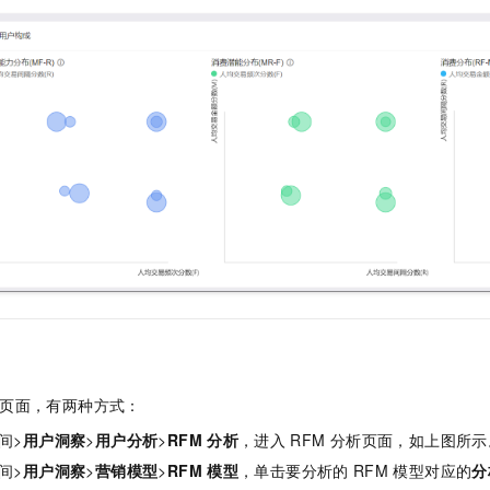
一个 AI 助手
即刻拥有 DeepSeek-R1 满血版
超强辅助，Bol
在企业官网、通讯软件中为客户提供 AI 客服
多种方案随心选，轻松解锁专属 DeepSeek
页面，有两种方式：
间>
用户洞察
>
用户分析
>
RFM
分析
，进入
RFM
分析页面，如上图所示
间>
用户洞察
>
营销模型
>
RFM
模型
，单击要分析的
RFM
模型对应的
分