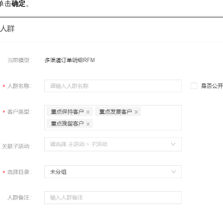
单击
确定
。