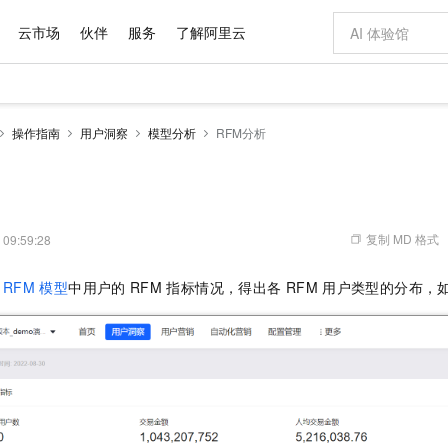
云市场
伙伴
服务
了解阿里云
AI 特惠
数据与 API
成为产品伙伴
企业增值服务
最佳实践
价格计算器
AI 场景体
基础软件
产品伙伴合
阿里云认证
市场活动
配置报价
大模型
操作指南
用户洞察
模型分析
RFM分析
自助选配和估算价格
新方式
域名与网站
睿译宝，AI翻译排版一步到位
智启 AI 普惠权益
产品生态集成认证中心
企业支持计划
云上春晚
千问官方 MaaS 平台，为开发者和 Agent 而生，新用户赠送 1 亿 + tokens 额度
云服务器 EC
Qwen Aud
AI Coding
阿里云Maa
2026 阿里云
为企业打
数据集
Windows
大模型认证
模型
NEW
NEW
交付可用成果
值低价云产品抢先购
提供智能易用的域名与建站服务
上传文档即自动完成翻译和格式还原
至高享 1亿+免费 tokens，加速 Al 应用落地
安全可靠、弹
智能编程，一键
产品生态伙伴
专家技术服务
云上奥运之旅
弹性计算合作
阿里云中企出
手机三要素
宝塔 Linux
全部认证
价格优势
有专属领域专家
对象存储 OSS
GLM-5.2：长任务时代开源旗舰模型
阿里云 OPC 创新助力计划
云数据库 RD
即刻拥有 DeepS
AI 电商营销
产品生态伙伴工作台
企业增值服务台
云栖战略参考
云存储合作计
云栖大会
身份实名认证
CentOS
训练营
推动算力普惠，释放技术红利
的大模型服务
最高返9万
多领域专家智能体,一键组建 AI 虚拟交付团队
至高百万元 Token 补贴，加速一人公司成长
稳定、安全、高性价比、高性能的云存储服务
真正可用的 1M 上下文,一次完成代码全链路开发
轻松解锁专属 Dee
从图文生成到
复制 MD 格式
 09:59:28
云上的中国
数据库合作计
活动全景
短信
Docker
图片和
站式影视创作平台
人工智能平台 PAI
Hermes Agent，打造自进化智能体
Token Plan 模型订阅计划
Qoder
5 分钟轻松部署
AI 广告创作
企业成长
大模型
NEW
信息公告
RFM
模型
中用户的
RFM
指标情况，得出各
RFM
用户类型的分布，
看见新力量
云网络合作计
OCR 文字识别
JAVA
级电脑
证享300元代金券
可视化编排打通从文字构思到成片全链路闭环
一站式AI开发、训练和推理服务
自主进化，持久记忆，越用越聪明
Qwen3.8-Max 首发尝鲜，限时加量 10 倍，夜间低至2折
面向真实软件
图文、视频一
Kimi-K3
HappyHors
NEW
魔搭 Mode
loud
服务实践
官网公告
Kimi 最新旗舰模型，长程编程与推理利器
让文字生成流
金融模力时刻
Salesforce O
版
发票查验
全能环境
Qoder CN
Claude Code + GStack 打造工程团队
千问办公，限时限量积分加倍
云原生数据库 P
低代码高效构
AI 建站
NEW
作计划
计划
创新中心
魔搭 ModelSc
健康状态
让AI从“聊天伙伴”进化为能干活的“数字员工”
覆盖公网/内网、递归/权威、移动APP等全场景解析服务
安装技能 GStack，拥有专属 AI 工程团队
你的AI工作搭子，覆盖日常办公高频场景
基于千问大模型等，支持代码智能生成、研发智能问答
0 代码专业建
客户案例
天气预报查询
操作系统
Deepseek-v4-pro
HappyHors
态合作计划
态智能体模型
旗舰 MoE 大模型，百万上下文与顶尖推理能力
图生视频，流
Compute
同享
容器服务 Kubernetes 版 ACK
万小智 AI 建站低至 15元/月
云防火墙
AI 短剧/漫剧
快递物流查询
WordPress
成为服务伙
高校合作
式云数据仓库
点，立即开启云上创新
提供一站式管理容器应用的 K8s 服务
送.CN域名，送备案服务码
云原生的云上
AI助力短剧
GLM-5.2
Wan2.7-T
Ubuntu