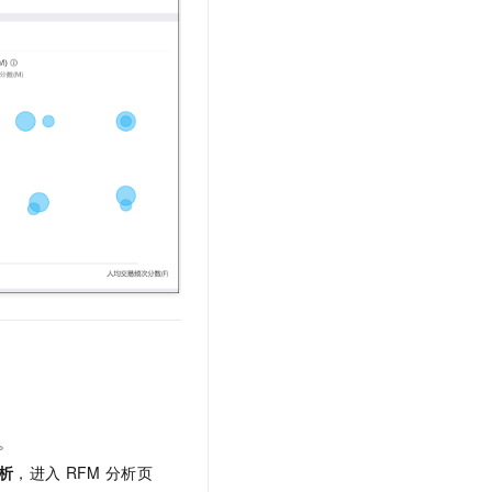
t.diy 一步搞定创意建站
构建大模型应用的安全防护体系
通过自然语言交互简化开发流程,全栈开发支持
通过阿里云安全产品对 AI 应用进行安全防护
。
析
，进入
RFM
分析页