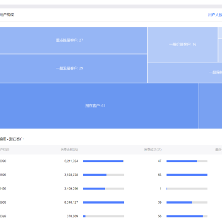
服务生态伙伴
视觉 Coding、空间感知、多模态思考等全面升级
1M上下文，专为长程任务能力而生
云工开物
企业应用
Night Plan 支持 Qwen 3.8-Max
AI 办公
NEW
Red Hat
30+ 款产品免费体验
夜间 5 折，Qwen/Meoo/TokenPlan 客户专享
AI智能应用
科研合作
ERP
堂（旗舰版）
SUSE
智能客服
AI 应用构建
大模型原生
CRM
2个月
自动承接线索
建站小程序
Qoder
大模型服务平台百炼-应用模版
OA 办公系统
HOT
NEW
面向真实软件
个人版上线、团队版降价；千问3.8-Max首发发尝鲜
丰富多元化的应用模版和解决方案
力提升
财税管理
模板建站
万有无界
大模型服务平台百炼-智能体
400电话
定制建站
的模型效果
灵活可视化地构建企业级 Agent
方案
广告营销
模板小程序
秒悟
人工智能平台 PAI
定制小程序
云端极速 AI 
新一代 AI 视频生成模型，深度适配广告营销等场景
AI Native 的算法工程平台，一站式完成建模、训练、推理服务部署
APP 开发
建站系统
AI 应用
10分钟微调：让0.6B模型媲美235B模型
多模态数据信
依托云原生高可用架构,实现Dify私有化部署
用1%尺寸在特定领域达到大模型90%以上效果