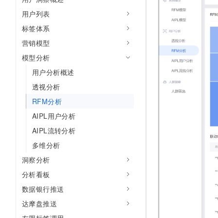
AI 产品 免费试用
网络
安全
云开发大赛
用户列表
Tableau 订阅
1亿+ 大模型 tokens 和 
标签体系
可观测
入门学习赛
中间件
AI空中课堂在线直播课
140+云产品 免费试用
大模型服务
营销模型
上云与迁云
产品新客免费试用，最长1
数据库
模型分析
生态解决方案
千问AI平台-Token Plan
企业出海
大模型ACA认证体验
大数据计算
用户分析概述
助力企业全员 AI 认知与能
行业生态解决方案
透视分析
政企业务
媒体服务
千问AI平台-模型体验
开发者生态解决方案
RFM分析
在线体验全尺寸、多种模态
企业服务与云通信
AIPL用户分析
AI 开发和 AI 应用解决
Happy 系列大模型
域名与网站
AIPL流转分析
多维分析
终端用户计算
洞察分析
Serverless
大模型解决方案
分析看板
开发工具
数据银行推送
快速部署 Dify，高效搭建 
达摩盘推送
迁移与运维管理