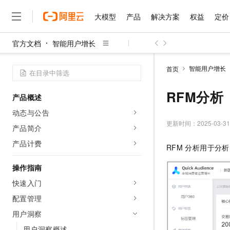
大模型
产品
解决方案
权益
定价
官方文档
智能用户增长
大模型
产品
解决方案
权益
定价
云市场
伙伴
服务
了解阿里云
精选产品
精选解决方案
普惠上云
产品定价
精选商城
成为销售伙伴
售前咨询
为什么选择阿里云
千问AI平台
智能用户增长
首页
了解云产品的定价详情
大模型服务平台百炼
千问办公，解锁你的工作
普惠上云 官方力荐
分销伙伴
在线服务
网站建设
什么是云计算
大
大模型服务与应用平台
企业级Agent产品，直接
云服务器38元/年起，超
RFM分析
产品概述
咨询伙伴
多端小程序
技术领先
云上成本管理
售后服务
千问大模型
Agency Agents：拥
官方推荐返现计划
大模型
动态与公告
大模型
精选产品
精选解决方案
Salesforce 国际版订阅
稳定可靠
管理和优化成本
多元化、高性能、安全可靠
推荐新用户得奖励，单订单
更新时间：
2025-03-31
销售伙伴合作计划
产品简介
自助服务
友盟天域
安全合规
人工智能与机器学习
AI
文本生成
无影云电脑
HappyHorse 打造一
云工开物
产品计费
RFM
分析用于分析
无影生态合作计划
在线服务
观测云
分析师报告
随时随地安全接入的云上超
高校专属算力普惠，学生认
计算
互联网应用开发
Qwen3.8-Max
HOT
Salesforce On Alibaba C
工单服务
操作指南
智能体时代全能旗舰模型
Tuya 物联网平台阿里云
研究报告与白皮书
云解析DNS
快速拥有专属 OpenClaw
Consulting Partner 合
大数据
容器
快速入门
免费试用
短信专区
蓝凌 OA
Qwen3.7-Plus
AI 大模型销售与服务生
配置管理
现代化应用
存储
天池大赛
能看、能想、能动手的多模
云原生大数据计算服务 Max
解决方案免费试用 新老
电子合同
用户洞察
面向分析的企业级SaaS模
最高领取价值200元试用
安全
网络与CDN
AI 算法大赛
Qwen3-VL-Plus
畅捷通
用户洞察概述