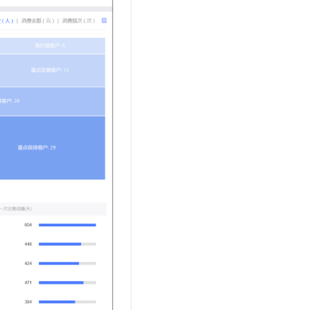
文戏情感细腻自然，动作戏激烈拳拳到肉，实现更强表演能力
支持中英文自由切换，具备更强的噪声鲁棒性
云聚AI 严选权益
SSL 证书
，一键激活高效办公新体验
精选AI产品，从模型到应用全链提效
堡垒机
AI 用量加速计划
应用
防火墙
、识别商机，让客服更高效、服务更出色。
新老同享，达量后返
千问办公
主机安全
NEW
的智能体编程平台
一站式AI生产力平台
AI 应用及服务市场
伶鹊
企业级人与Agent协作平台，接入和调度多个数字员工
智能客服平台，对话机器人、对话分析、智能外呼
AI 应用
大模型服务平台百炼 - 全妙
大模型
应用创作平台
多模态内容创作工具，已接入 DeepSeek
自然语言处理
数据标注
机器学习
息提取
与 AI 智能体进行实时音视频通话
从文本、图片、视频中提取结构化的属性信息
构建支持视频理解的 AI 音视频实时通话应用