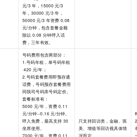
一个 AI 助手
即刻拥有 DeepSeek-R1 满血版
超强辅助，Bol
元/3
年，15000
元/3
在企业官网、通讯软件中为客户提供 AI 客服
多种方案随心选，轻松解锁专属 DeepSeek
年，30000
元/3
年，
50000
元/3
年资费
0.08
元/分钟，包含套餐金额
除以
0.08 分钟呼入话
费，三年有效。
号码费用包含两部分：
1.号码年租，单号码年租
420
元/年；
2.号码套餐费用即预存通
话费，号码预存套餐费用
同我司号码库号码定价。
套餐标准有：
5000
元/年，资费
0.11
元/分钟--0.16
元/分钟。
呼入免费，最高支持
30
只支持回访类，金融、医
坐席使用。
美、增值等回访视具体情
7000
元/年，资费
0.11
况而定