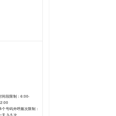
t.diy 一步搞定创意建站
构建大模型应用的安全防护体系
通过自然语言交互简化开发流程,全栈开发支持
通过阿里云安全产品对 AI 应用进行安全防护
时间段限制：6:00-
22:00
单个号码外呼频次限制：
一天
3-5
次