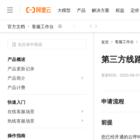
大模型
产品
解决方案
权益
定价
官方文档
客服工作台
大模型
产品
解决方案
权益
定价
云市场
伙伴
服务
了解阿里云
精选产品
精选解决方案
普惠上云
产品定价
精选商城
成为销售伙伴
售前咨询
为什么选择阿里云
千问AI平台
客服工作台
首页
了解云产品的定价详情
大模型服务平台百炼
千问办公，解锁你的工作
普惠上云 官方力荐
分销伙伴
在线服务
网站建设
什么是云计算
大
大模型服务与应用平台
企业级Agent产品，直接
云服务器38元/年起，超
第三方线
产品概述
咨询伙伴
多端小程序
技术领先
云上成本管理
售后服务
千问大模型
Agency Agents：拥
官方推荐返现计划
大模型
产品更新记录
大模型
精选产品
精选解决方案
Salesforce 国际版订阅
稳定可靠
管理和优化成本
多元化、高性能、安全可靠
推荐新用户得奖励，单订单
更新时间：
2023-08-01
销售伙伴合作计划
产品简介
自助服务
友盟天域
安全合规
人工智能与机器学习
AI
文本生成
无影云电脑
HappyHorse 打造一
云工开物
产品计费
无影生态合作计划
在线服务
观测云
分析师报告
随时随地安全接入的云上超
高校专属算力普惠，学生认
计算
互联网应用开发
Qwen3.8-Max
HOT
申请流程
Salesforce On Alibaba C
工单服务
快速入门
智能体时代全能旗舰模型
Tuya 物联网平台阿里云
研究报告与白皮书
云解析DNS
快速拥有专属 OpenClaw
Consulting Partner 合
大数据
容器
在线客服场景
免费试用
短信专区
蓝凌 OA
Qwen3.7-Plus
AI 大模型销售与服务生
热线客服场景
现代化应用
存储
前提
天池大赛
能看、能想、能动手的多模
云原生大数据计算服务 Max
解决方案免费试用 新老
电子合同
面向分析的企业级SaaS模
最高领取价值200元试用
安全
网络与CDN
操作指南
AI 算法大赛
Qwen3-VL-Plus
您已经开通的云呼
畅捷通