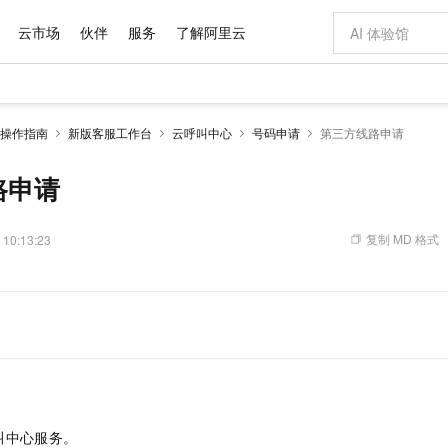
云市场
伙伴
服务
了解阿里云
AI 特惠
数据与 API
成为产品伙伴
企业增值服务
最佳实践
价格计算器
AI 场景体
基础软件
产品伙伴合
阿里云认证
市场活动
配置报价
大模型
操作指南
新版客服工作台
云呼叫中心
号码申请
第三方线路申请
自助选配和估算价格
新方式
域名与网站
睿译宝，AI翻译排版一步到位
智启 AI 普惠权益
产品生态集成认证中心
企业支持计划
云上春晚
千问官方 MaaS 平台，为开发者和 Agent 而生，新用户赠送 1 亿 + tokens 额度
云服务器 EC
Qwen Aud
AI Coding
阿里云Maa
2026 阿里云
为企业打
数据集
Windows
大模型认证
模型
NEW
NEW
交付可用成果
值低价云产品抢先购
提供智能易用的域名与建站服务
上传文档即自动完成翻译和格式还原
至高享 1亿+免费 tokens，加速 Al 应用落地
安全可靠、弹
智能编程，一键
路申请
产品生态伙伴
专家技术服务
云上奥运之旅
弹性计算合作
阿里云中企出
手机三要素
宝塔 Linux
全部认证
价格优势
有专属领域专家
对象存储 OSS
GLM-5.2：长任务时代开源旗舰模型
阿里云 OPC 创新助力计划
云数据库 RD
即刻拥有 DeepS
AI 电商营销
产品生态伙伴工作台
企业增值服务台
云栖战略参考
云存储合作计
云栖大会
身份实名认证
CentOS
训练营
推动算力普惠，释放技术红利
的大模型服务
最高返9万
多领域专家智能体,一键组建 AI 虚拟交付团队
至高百万元 Token 补贴，加速一人公司成长
稳定、安全、高性价比、高性能的云存储服务
真正可用的 1M 上下文,一次完成代码全链路开发
轻松解锁专属 Dee
从图文生成到
复制 MD 格式
 10:13:23
云上的中国
数据库合作计
活动全景
短信
Docker
图片和
站式影视创作平台
人工智能平台 PAI
Hermes Agent，打造自进化智能体
Token Plan 模型订阅计划
Qoder
5 分钟轻松部署
AI 广告创作
企业成长
大模型
NEW
信息公告
看见新力量
云网络合作计
OCR 文字识别
JAVA
级电脑
证享300元代金券
可视化编排打通从文字构思到成片全链路闭环
一站式AI开发、训练和推理服务
自主进化，持久记忆，越用越聪明
Qwen3.8-Max 首发尝鲜，限时加量 10 倍，夜间低至2折
面向真实软件
图文、视频一
Kimi-K3
HappyHors
NEW
魔搭 Mode
loud
服务实践
官网公告
Kimi 最新旗舰模型，长程编程与推理利器
让文字生成流
金融模力时刻
Salesforce O
版
发票查验
全能环境
Qoder CN
Claude Code + GStack 打造工程团队
千问办公，限时限量积分加倍
云原生数据库 P
低代码高效构
AI 建站
NEW
作计划
计划
创新中心
魔搭 ModelSc
健康状态
让AI从“聊天伙伴”进化为能干活的“数字员工”
覆盖公网/内网、递归/权威、移动APP等全场景解析服务
安装技能 GStack，拥有专属 AI 工程团队
你的AI工作搭子，覆盖日常办公高频场景
基于千问大模型等，支持代码智能生成、研发智能问答
0 代码专业建
客户案例
天气预报查询
操作系统
Deepseek-v4-pro
HappyHors
态合作计划
态智能体模型
旗舰 MoE 大模型，百万上下文与顶尖推理能力
图生视频，流
Compute
同享
容器服务 Kubernetes 版 ACK
万小智 AI 建站低至 15元/月
云防火墙
AI 短剧/漫剧
快递物流查询
WordPress
成为服务伙
高校合作
式云数据仓库
点，立即开启云上创新
提供一站式管理容器应用的 K8s 服务
送.CN域名，送备案服务码
云原生的云上
AI助力短剧
GLM-5.2
Wan2.7-T
叫中心服务。
Ubuntu