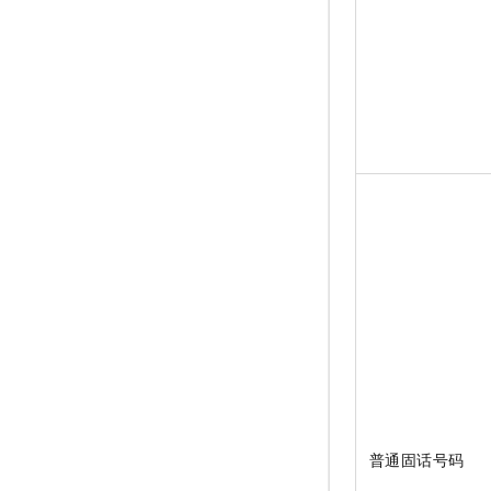
10 分钟在聊天系统中增加
专有云
普通固话号码