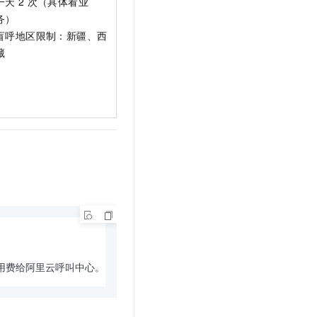
一天
2
次（具体看业
务）
盲呼地区限制：新疆、西
藏
用费给阿里云呼叫中心。