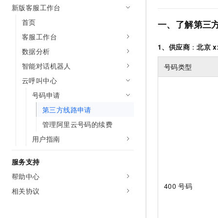
新版客服工作台
AI 产品 免费试用
网络
安全
云开发大赛
Tableau 订阅
1亿+ 大模型 tokens 和 
首页
一、了解第三
可观测
入门学习赛
中间件
AI空中课堂在线直播课
客服工作台
140+云产品 免费试用
大模型服务
1、供应商
：
北京
x
上云与迁云
产品新客免费试用，最长1
数据库
数据分析
生态解决方案
千问AI平台-Token Plan
智能对话机器人
号码类型
企业出海
大模型ACA认证体验
大数据计算
助力企业全员 AI 认知与能
云呼叫中心
行业生态解决方案
政企业务
媒体服务
千问AI平台-模型体验
号码申请
开发者生态解决方案
在线体验全尺寸、多种模态
第三方线路申请
企业服务与云通信
AI 开发和 AI 应用解决
Happy 系列大模型
管理阿里云号码的续费
域名与网站
用户指南
终端用户计算
服务支持
Serverless
大模型解决方案
帮助中心
400
号码
开发工具
相关协议
快速部署 Dify，高效搭建 
迁移与运维管理