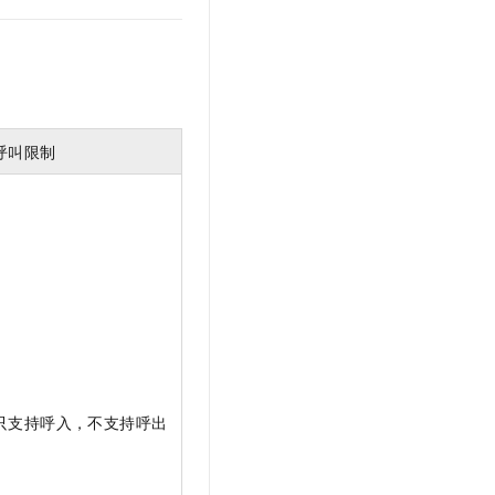
文戏情感细腻自然，动作戏激烈拳拳到肉，实现更强表演能力
支持中英文自由切换，具备更强的噪声鲁棒性
云聚AI 严选权益
SSL 证书
，一键激活高效办公新体验
精选AI产品，从模型到应用全链提效
堡垒机
AI 用量加速计划
应用
防火墙
、识别商机，让客服更高效、服务更出色。
新老同享，达量后返
千问办公
主机安全
NEW
呼叫限制
的智能体编程平台
一站式AI生产力平台
AI 应用及服务市场
伶鹊
企业级人与Agent协作平台，接入和调度多个数字员工
智能客服平台，对话机器人、对话分析、智能外呼
AI 应用
大模型服务平台百炼 - 全妙
大模型
应用创作平台
多模态内容创作工具，已接入 DeepSeek
自然语言处理
数据标注
机器学习
只支持呼入，不支持呼出
息提取
与 AI 智能体进行实时音视频通话
从文本、图片、视频中提取结构化的属性信息
构建支持视频理解的 AI 音视频实时通话应用