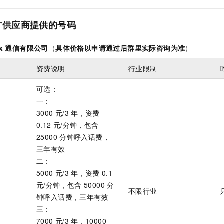
服务生态伙伴
视觉 Coding、空间感知、多模态思考等全面升级
1M上下文，专为长程任务能力而生
云工开物
企业应用
Night Plan 支持 Qwen 3.8-Max
AI 办公
NEW
Red Hat
30+ 款产品免费体验
夜间 5 折，Qwen/Meoo/TokenPlan 客户专享
AI智能应用
科研合作
方供应商提供的号码
ERP
堂（旗舰版）
SUSE
智能客服
AI 应用构建
大模型原生
CRM
x
通信有限公司
（
具体价格以申请通过后群里实际咨询为准
）
2个月
自动承接线索
建站小程序
Qoder
大模型服务平台百炼-应用模版
OA 办公系统
HOT
NEW
资费说明
行业限制
面向真实软件
个人版上线、团队版降价；千问3.8-Max首发发尝鲜
丰富多元化的应用模版和解决方案
力提升
财税管理
模板建站
可选：
万有无界
大模型服务平台百炼-智能体
400电话
定制建站
一：
的模型效果
灵活可视化地构建企业级 Agent
3000
元/3
年，资费
方案
广告营销
模板小程序
0.12
元/分钟，包含
秒悟
人工智能平台 PAI
定制小程序
25000
分钟呼入话费，
云端极速 AI 
新一代 AI 视频生成模型，深度适配广告营销等场景
AI Native 的算法工程平台，一站式完成建模、训练、推理服务部署
三年有效
APP 开发
二：
建站系统
5000
元/3
年，资费
0.1
元/分钟，包含
50000
分
不限行业
钟呼入话费，三年有效
AI 应用
10分钟微调：让0.6B模型媲美235B模型
多模态数据信
三：
依托云原生高可用架构,实现Dify私有化部署
用1%尺寸在特定领域达到大模型90%以上效果
7000
元/3
年，10000