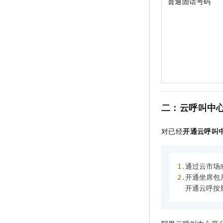
普通固话号码
二：云呼叫中
对已经
开通云呼叫
1.
2.
开通坐席包
  开通云呼