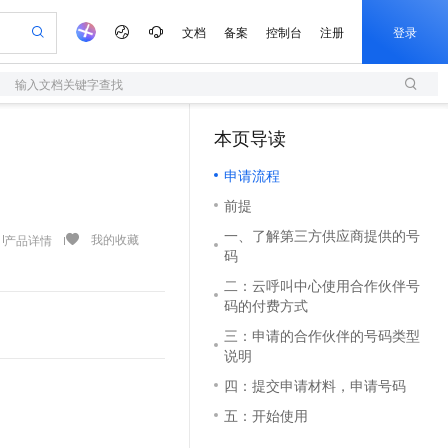
文档
备案
控制台
注册
登录
输入文档关键字查找
验
作计划
器
AI 活动
专业服务
服务伙伴合作计划
开发者社区
加入我们
服务平台百炼
阿里云 OPC 创新助力计划
本页导读
（0）
一站式生成采购清单，支持单品或批量购买
S
io：打造专属 AI 语音助手
S产品伙伴计划（繁花）
峰会
造的大模型服务与应用开发平台
轻量应用服务器
一句话生成原生可编辑精美 PPT 文稿
AI 生产力先锋
Al MaaS 服务伙伴赋能合作
域名
博文
Careers
至高可申请百万元
申请流程
性可伸缩的云计算服务
开启高性价比 AI 编程新体验
Qwen-Audio-3.0-Realtime 端到端实时语音角色扮演
输入一句话想法, 轻松生成专业的 PPT
先锋实践拓展 AI 生产力的边界
快速构建应用程序和网站，即刻迈出上云第一步
Token 补贴，五大权
计划
海大会
伙伴信用分合作计划
商标
问答
社会招聘
前提
益加速 OPC 成功
S
eek-V4-Pro
数字证书管理服务（原SSL证书）
一键部署幻兽帕鲁游戏服务器
飞天发布时刻
HOT
划
备案
电子书
校园招聘
一、了解第三方供应商提供的号
pSeek-V4-Pro
视频创作，一键激活电商全链路生产力
全托管，含MySQL、PostgreSQL、SQL Server、MariaDB多引擎
实现全站HTTPS，呈现可信的WEB访问
一键购买专属联机服务器，轻松开启游戏
所见，即是所愿
我的收藏
产品详情
更多支持
码
划
公司注册
镜像站
视频生成
语音识别与合成
专属 QwenPaw
短信服务
漫剧工坊：一站式动画创作平台
AI 实训营
HOT
二：云呼叫中心使用合作伙伴号
合作伙伴培训与认证
划
上云迁移
的智能体编程平台
站生成，高效打造优质广告素材
从聊天伙伴进化为能主动干活的本地数字员工
快速生产连贯的高质量长漫剧
从基础到进阶，Agent 创客手把手教你
国内短信简单易用，安全可靠，秒级触达，全球覆盖200+国家和地区。
码的付费方式
e-1.1-T2V
Qwen3-TTS-Flash
lScope
我要反馈
查询合作伙伴
畅细腻的高质量视频
离线语音合成大模型，多语言方言自适应，低延迟高稳定
n Alibaba Cloud ISV 合作
代维服务
三：申请的合作伙伴的号码类型
olarDB
建企业门户网站
大数据开发治理平台 DataWorks
10 分钟搭建微信、支付宝小程序
说明
创新加速
ope
登录合作伙伴管理后台
我要建议
站，无忧落地极速上线
以可视化方式快速构建移动和 PC 门户网站
100%兼容MySQL、PostgreSQL，兼容Oracle，支持集中和分布式
高效部署网站，快速应用到小程序
Data Agent 驱动的一站式 Data+AI 开发治理平台
e-1.1-I2V
Cosyvoice-V3-Flash
四：提交申请材料，申请号码
安全
畅自然，细节丰富
高表现力语音合成大模型，语音克隆听感自然
我要投诉
上云场景组合购
伴
五：开始使用
边界网络安全防护产品
漫剧创作，剧本、分镜、视频高效生成
覆盖90%+业务场景，专享组合折扣价
2V
VPN
Fun-ASR