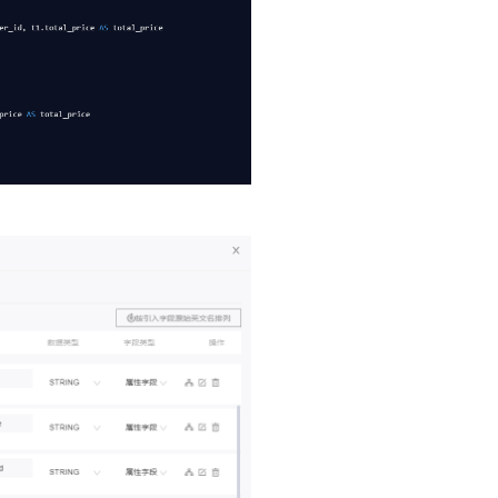
一个 AI 助手
即刻拥有 DeepSeek-R1 满血版
超强辅助，Bol
在企业官网、通讯软件中为客户提供 AI 客服
多种方案随心选，轻松解锁专属 DeepSeek