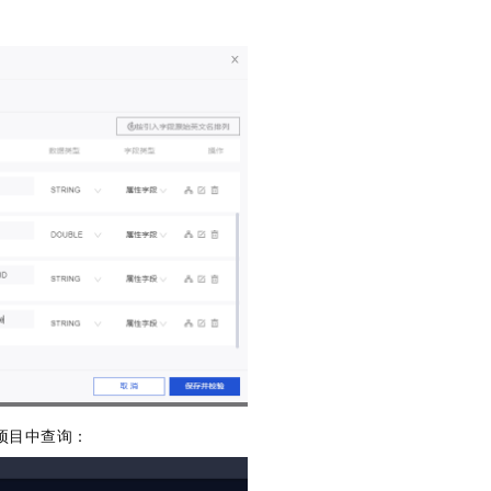
服务生态伙伴
视觉 Coding、空间感知、多模态思考等全面升级
1M上下文，专为长程任务能力而生
云工开物
企业应用
Night Plan 支持 Qwen 3.8-Max
AI 办公
NEW
Red Hat
30+ 款产品免费体验
夜间 5 折，Qwen/Meoo/TokenPlan 客户专享
AI智能应用
科研合作
ERP
堂（旗舰版）
SUSE
智能客服
AI 应用构建
大模型原生
CRM
2个月
自动承接线索
建站小程序
Qoder
大模型服务平台百炼-应用模版
OA 办公系统
HOT
NEW
面向真实软件
个人版上线、团队版降价；千问3.8-Max首发发尝鲜
丰富多元化的应用模版和解决方案
力提升
财税管理
模板建站
万有无界
大模型服务平台百炼-智能体
400电话
定制建站
的模型效果
灵活可视化地构建企业级 Agent
方案
广告营销
模板小程序
秒悟
人工智能平台 PAI
定制小程序
云端极速 AI 
新一代 AI 视频生成模型，深度适配广告营销等场景
AI Native 的算法工程平台，一站式完成建模、训练、推理服务部署
APP 开发
建站系统
项目中查询：
AI 应用
10分钟微调：让0.6B模型媲美235B模型
多模态数据信
依托云原生高可用架构,实现Dify私有化部署
用1%尺寸在特定领域达到大模型90%以上效果