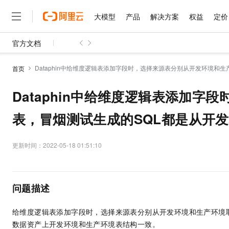
大模型
产品
解决方案
权益
定价
官方文档
大模型
产品
解决方案
权益
定价
云市场
伙伴
服务
了解阿里云
精选产品
精选解决方案
普惠上云
产品定价
精选商城
成为销售伙伴
售前咨询
为什么选择阿里云
千问AI平台
Dataphin中给维度逻辑表添加字段时，选择来源表分别从开发环境和
首页
了解云产品的定价详情
大模型服务平台百炼
睿译宝，AI翻译排版一
普惠上云 官方力荐
分销伙伴
在线服务
网站建设
什么是云计算
大
大模型服务与应用平台
上传文档即自动完成翻译和
云服务器38元/年起，超
Dataphin中给维度逻辑表添加
咨询伙伴
多端小程序
技术领先
云上成本管理
售后服务
千问大模型
GLM-5.2：长任务时代
官方推荐返现计划
大模型
大模型
表，冒烟测试生成的SQL都是从开
精选产品
精选解决方案
Salesforce 国际版订阅
稳定可靠
管理和优化成本
多元化、高性能、安全可靠
推荐新用户得奖励，单订单
销售伙伴合作计划
自助服务
友盟天域
安全合规
人工智能与机器学习
AI
文本生成
无影云电脑
Hermes Agent，打造
云工开物
更新时间：
2022-05-18 01:51:10
无影生态合作计划
在线服务
观测云
分析师报告
随时随地安全接入的云上超
自主进化，持久记忆，越用
高校专属算力普惠，学生认
计算
互联网应用开发
Qwen3.8-Max
HOT
Salesforce On Alibaba C
工单服务
智能体时代全能旗舰模型
Tuya 物联网平台阿里云
研究报告与白皮书
云解析DNS
快速拥有专属 OpenClaw
Consulting Partner 合
大数据
容器
免费试用
短信专区
问题描述
蓝凌 OA
Qwen3.7-Plus
AI 大模型销售与服务生
现代化应用
存储
天池大赛
能看、能想、能动手的多模
云原生大数据计算服务 Max
解决方案免费试用 新老
电子合同
给维度逻辑表添加字段时，选择来源表分别从开发环境和生产环境
面向分析的企业级SaaS模
最高领取价值200元试用
安全
网络与CDN
AI 算法大赛
Qwen3-VL-Plus
数据资产上开发环境和生产环境表结构一致。
畅捷通