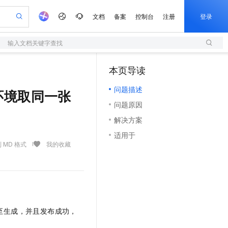
文档
备案
控制台
注册
登录
输入文档关键字查找
验
作计划
器
AI 活动
专业服务
服务伙伴合作计划
开发者社区
加入我们
服务平台百炼
阿里云 OPC 创新助力计划
本页导读
一站式生成采购清单，支持单品或批量购买
S
可编辑精美 PPT 文稿
S产品伙伴计划（繁花）
峰会
造的大模型服务与应用开发平台
轻量应用服务器
Agency Agents：拥有专属领域专家
AI 生产力先锋
Al MaaS 服务伙伴赋能合作
域名
博文
Careers
至高可申请百万元
问题描述
性可伸缩的云计算服务
 轻松生成专业的 PPT
开启高性价比 AI 编程新体验
先锋实践拓展 AI 生产力的边界
快速构建应用程序和网站，即刻迈出上云第一步
多领域专家智能体,一键组建 AI 虚拟交付团队
环境取同一张
Token 补贴，五大权
计划
海大会
伙伴信用分合作计划
商标
问答
社会招聘
问题原因
益加速 OPC 成功
S
帕鲁游戏服务器
数字证书管理服务（原SSL证书）
HappyHorse 打造一站式影视创作平台
飞天发布时刻
HOT
划
备案
电子书
校园招聘
解决方案
联机服务器，轻松开启游戏
视频创作，一键激活电商全链路生产力
全托管，含MySQL、PostgreSQL、SQL Server、MariaDB多引擎
实现全站HTTPS，呈现可信的WEB访问
所见，即是所愿
可视化编排打通从文字构思到成片全链路闭环
更多支持
划
公司注册
镜像站
适用于
视频生成
语音识别与合成
 智能体与工作流应用
短信服务
漫剧工坊：一站式动画创作平台
AI 实训营
 MD 格式
我的收藏
合作伙伴培训与认证
划
上云迁移
的智能体编程平台
站生成，高效打造优质广告素材
通过阿里云百炼高效搭建AI应用,助力高效开发
快速生产连贯的高质量长漫剧
从基础到进阶，Agent 创客手把手教你
国内短信简单易用，安全可靠，秒级触达，全球覆盖200+国家和地区。
e-1.1-T2V
Qwen3-TTS-Flash
lScope
我要反馈
查询合作伙伴
畅细腻的高质量视频
离线语音合成大模型，多语言方言自适应，低延迟高稳定
n Alibaba Cloud ISV 合作
代维服务
olarDB
建企业门户网站
大数据开发治理平台 DataWorks
10 分钟搭建微信、支付宝小程序
创新加速
ope
登录合作伙伴管理后台
我要建议
站，无忧落地极速上线
以可视化方式快速构建移动和 PC 门户网站
100%兼容MySQL、PostgreSQL，兼容Oracle，支持集中和分布式
高效部署网站，快速应用到小程序
Data Agent 驱动的一站式 Data+AI 开发治理平台
e-1.1-I2V
Cosyvoice-V3-Flash
安全
畅自然，细节丰富
高表现力语音合成大模型，语音克隆听感自然
我要投诉
上云场景组合购
伴
至生成，并且发布成功，
边界网络安全防护产品
漫剧创作，剧本、分镜、视频高效生成
覆盖90%+业务场景，专享组合折扣价
2V
VPN
Fun-ASR