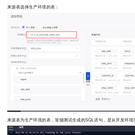
AI 产品 免费试用
网络
安全
云开发大赛
来源表选择生产环境的表：
Tableau 订阅
1亿+ 大模型 tokens 和 
可观测
入门学习赛
中间件
AI空中课堂在线直播课
140+云产品 免费试用
大模型服务
上云与迁云
产品新客免费试用，最长1
数据库
生态解决方案
千问AI平台-Token Plan
企业出海
大模型ACA认证体验
大数据计算
助力企业全员 AI 认知与能
行业生态解决方案
政企业务
媒体服务
千问AI平台-模型体验
开发者生态解决方案
在线体验全尺寸、多种模态
企业服务与云通信
AI 开发和 AI 应用解决
Happy 系列大模型
域名与网站
终端用户计算
Serverless
大模型解决方案
开发工具
来源表为生产环境的表，冒烟测试生成的SQL语句，是从开发环境
快速部署 Dify，高效搭建 
迁移与运维管理