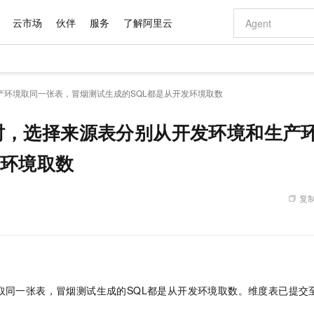
云市场
伙伴
服务
了解阿里云
AI 特惠
数据与 API
成为产品伙伴
企业增值服务
最佳实践
价格计算器
AI 场景体
基础软件
产品伙伴合
阿里云认证
市场活动
配置报价
大模型
生产环境取同一张表，冒烟测试生成的SQL都是从开发环境取数
自助选配和估算价格
步到位
域名与网站
智启 AI 普惠权益
产品生态集成认证中心
企业支持计划
云上春晚
Qwen Audio：打造专属 AI 语音助手
千问官方 MaaS 平台，为开发者和 Agent 而生，新用户赠送 1 亿 + tokens 额度
云服务器 EC
一句话生成原生
AI Coding
阿里云Maa
2026 阿里云
为企业打
数据集
Windows
大模型认证
模型
NEW
NEW
格式还原
值低价云产品抢先购
提供智能易用的域名与建站服务
至高享 1亿+免费 tokens，加速 Al 应用落地
Qwen-Audio-3.0-Realtime 端到端实时语音角色扮演
安全可靠、弹
输入一句话想法,
智能编程，一键
字段时，选择来源表分别从开发环境和生产
产品生态伙伴
专家技术服务
云上奥运之旅
弹性计算合作
阿里云中企出
手机三要素
宝塔 Linux
全部认证
价格优势
开源旗舰模型
对象存储 OSS
即刻拥有 DeepSeek-V4-Pro
阿里云 OPC 创新助力计划
云数据库 RD
一键部署幻兽
AI 电商营销
发环境取数
产品生态伙伴工作台
企业增值服务台
云栖战略参考
云存储合作计
云栖大会
身份实名认证
CentOS
训练营
推动算力普惠，释放技术红利
的大模型服务
最高返9万
真正可用的 1M 上下文,一次完成代码全链路开发
轻松解锁专属 DeepSeek-V4-Pro
至高百万元 Token 补贴，加速一人公司成长
稳定、安全、高性价比、高性能的云存储服务
一键购买专属
从图文生成到
云上的中国
数据库合作计
活动全景
短信
Docker
图片和
自进化智能体
人工智能平台 PAI
5 分钟轻松部署专属 QwenPaw
Token Plan 模型订阅计划
Qoder
高效搭建 AI
AI 广告创作
企业成长
大模型
NEW
HOT
信息公告
复制
看见新力量
云网络合作计
OCR 文字识别
JAVA
级电脑
越聪明
证享300元代金券
一站式AI开发、训练和推理服务
Qwen3.8-Max 首发尝鲜，限时加量 10 倍，夜间低至2折
从聊天伙伴进化为能主动干活的本地数字员工
面向真实软件
图文、视频一
Kimi-K3
HappyHors
NEW
魔搭 Mode
loud
服务实践
官网公告
Kimi 最新旗舰模型，长程编程与推理利器
让文字生成流
金融模力时刻
Salesforce O
版
发票查验
全能环境
Qoder CN
Claude Code + GStack 打造工程团队
千问办公，限时限量积分加倍
云原生数据库 P
低代码高效构
AI 建站
NEW
作计划
计划
创新中心
魔搭 ModelSc
健康状态
让AI从“聊天伙伴”进化为能干活的“数字员工”
覆盖公网/内网、递归/权威、移动APP等全场景解析服务
安装技能 GStack，拥有专属 AI 工程团队
你的AI工作搭子，覆盖日常办公高频场景
基于千问大模型等，支持代码智能生成、研发智能问答
0 代码专业建
客户案例
天气预报查询
操作系统
Deepseek-v4-pro
HappyHors
态合作计划
态智能体模型
旗舰 MoE 大模型，百万上下文与顶尖推理能力
图生视频，流
Compute
同享
容器服务 Kubernetes 版 ACK
万小智 AI 建站低至 15元/月
云防火墙
AI 短剧/漫剧
快递物流查询
WordPress
成为服务伙
高校合作
取同一张表，冒烟测试生成的SQL都是从开发环境取数。维度表已提交
式云数据仓库
点，立即开启云上创新
提供一站式管理容器应用的 K8s 服务
送.CN域名，送备案服务码
云原生的云上
AI助力短剧
GLM-5.2
Wan2.7-T
Ubuntu