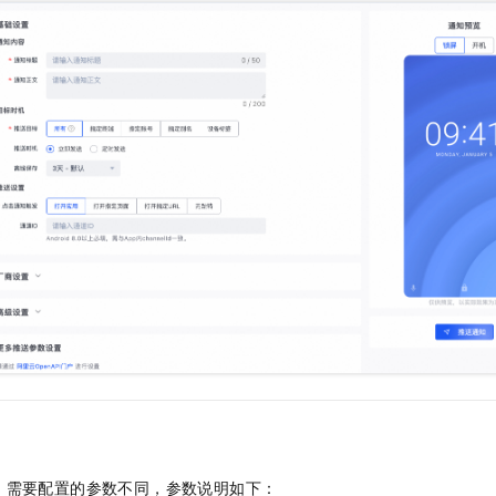
服务生态伙伴
视觉 Coding、空间感知、多模态思考等全面升级
1M上下文，专为长程任务能力而生
云工开物
企业应用
Night Plan 支持 Qwen 3.8-Max
AI 办公
NEW
Red Hat
30+ 款产品免费体验
夜间 5 折，Qwen/Meoo/TokenPlan 客户专享
AI智能应用
科研合作
ERP
堂（旗舰版）
SUSE
智能客服
AI 应用构建
大模型原生
CRM
2个月
自动承接线索
建站小程序
Qoder
大模型服务平台百炼-应用模版
OA 办公系统
HOT
NEW
面向真实软件
个人版上线、团队版降价；千问3.8-Max首发发尝鲜
丰富多元化的应用模版和解决方案
力提升
财税管理
模板建站
万有无界
大模型服务平台百炼-智能体
400电话
定制建站
的模型效果
灵活可视化地构建企业级 Agent
方案
广告营销
模板小程序
秒悟
人工智能平台 PAI
定制小程序
云端极速 AI 
新一代 AI 视频生成模型，深度适配广告营销等场景
AI Native 的算法工程平台，一站式完成建模、训练、推理服务部署
APP 开发
建站系统
AI 应用
10分钟微调：让0.6B模型媲美235B模型
多模态数据信
依托云原生高可用架构,实现Dify私有化部署
用1%尺寸在特定领域达到大模型90%以上效果
，需要配置的参数不同，参数说明如下：