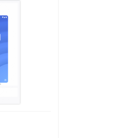
文戏情感细腻自然，动作戏激烈拳拳到肉，实现更强表演能力
支持中英文自由切换，具备更强的噪声鲁棒性
云聚AI 严选权益
SSL 证书
，一键激活高效办公新体验
精选AI产品，从模型到应用全链提效
堡垒机
AI 用量加速计划
应用
防火墙
、识别商机，让客服更高效、服务更出色。
新老同享，达量后返
千问办公
主机安全
NEW
的智能体编程平台
一站式AI生产力平台
AI 应用及服务市场
伶鹊
企业级人与Agent协作平台，接入和调度多个数字员工
智能客服平台，对话机器人、对话分析、智能外呼
AI 应用
大模型服务平台百炼 - 全妙
大模型
应用创作平台
多模态内容创作工具，已接入 DeepSeek
自然语言处理
数据标注
机器学习
息提取
与 AI 智能体进行实时音视频通话
从文本、图片、视频中提取结构化的属性信息
构建支持视频理解的 AI 音视频实时通话应用