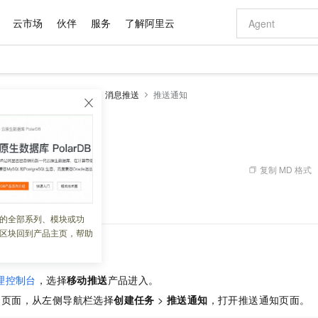
云市场
伙伴
服务
了解阿里云
AI 特惠
数据与 API
成为产品伙伴
企业增值服务
最佳实践
价格计算器
AI 场景体
基础软件
产品伙伴合
阿里云认证
市场活动
配置报价
大模型
移动推送
操作指南
消息推送
推送通知
自助选配和估算价格
新方式
域名与网站
睿译宝，AI翻译排版一步到位
智启 AI 普惠权益
产品生态集成认证中心
企业支持计划
云上春晚
千问官方 MaaS 平台，为开发者和 Agent 而生，新用户赠送 1 亿 + tokens 额度
云服务器 EC
Qwen Aud
AI Coding
阿里云Maa
2026 阿里云
为企业打
数据集
Windows
大模型认证
模型
NEW
NEW
交付可用成果
值低价云产品抢先购
提供智能易用的域名与建站服务
上传文档即自动完成翻译和格式还原
至高享 1亿+免费 tokens，加速 Al 应用落地
安全可靠、弹
智能编程，一键
产品生态伙伴
专家技术服务
云上奥运之旅
弹性计算合作
阿里云中企出
手机三要素
宝塔 Linux
全部认证
价格优势
有专属领域专家
对象存储 OSS
GLM-5.2：长任务时代开源旗舰模型
阿里云 OPC 创新助力计划
云数据库 RD
即刻拥有 DeepS
AI 电商营销
产品生态伙伴工作台
企业增值服务台
云栖战略参考
云存储合作计
云栖大会
身份实名认证
CentOS
训练营
推动算力普惠，释放技术红利
的大模型服务
最高返9万
多领域专家智能体,一键组建 AI 虚拟交付团队
至高百万元 Token 补贴，加速一人公司成长
稳定、安全、高性价比、高性能的云存储服务
真正可用的 1M 上下文,一次完成代码全链路开发
轻松解锁专属 Dee
从图文生成到
复制 MD 格式
 03:04:46
云上的中国
数据库合作计
活动全景
短信
Docker
图片和
站式影视创作平台
人工智能平台 PAI
Hermes Agent，打造自进化智能体
Token Plan 模型订阅计划
Qoder
5 分钟轻松部署
AI 广告创作
企业成长
大模型
NEW
信息公告
控制台推送通知。
看见新力量
云网络合作计
OCR 文字识别
JAVA
级电脑
证享300元代金券
可视化编排打通从文字构思到成片全链路闭环
一站式AI开发、训练和推理服务
自主进化，持久记忆，越用越聪明
Qwen3.8-Max 首发尝鲜，限时加量 10 倍，夜间低至2折
面向真实软件
图文、视频一
的全部系列、模块或功
Kimi-K3
HappyHors
NEW
魔搭 Mode
loud
服务实践
官网公告
区块回到产品主页，帮助
Kimi 最新旗舰模型，长程编程与推理利器
让文字生成流
金融模力时刻
Salesforce O
版
发票查验
全能环境
Qoder CN
Claude Code + GStack 打造工程团队
千问办公，限时限量积分加倍
云原生数据库 P
低代码高效构
AI 建站
NEW
作计划
计划
创新中心
魔搭 ModelSc
健康状态
让AI从“聊天伙伴”进化为能干活的“数字员工”
覆盖公网/内网、递归/权威、移动APP等全场景解析服务
安装技能 GStack，拥有专属 AI 工程团队
你的AI工作搭子，覆盖日常办公高频场景
基于千问大模型等，支持代码智能生成、研发智能问答
0 代码专业建
客户案例
天气预报查询
操作系统
Deepseek-v4-pro
HappyHors
态合作计划
理控制台
，选择
移动推送
产品进入。
态智能体模型
旗舰 MoE 大模型，百万上下文与顶尖推理能力
图生视频，流
Compute
同享
容器服务 Kubernetes 版 ACK
万小智 AI 建站低至 15元/月
云防火墙
AI 短剧/漫剧
快递物流查询
WordPress
成为服务伙
高校合作
品页面，从左侧导航栏选择
创建任务
>
推送通知
，打开推送通知页面。
式云数据仓库
点，立即开启云上创新
提供一站式管理容器应用的 K8s 服务
送.CN域名，送备案服务码
云原生的云上
AI助力短剧
GLM-5.2
Wan2.7-T
Ubuntu