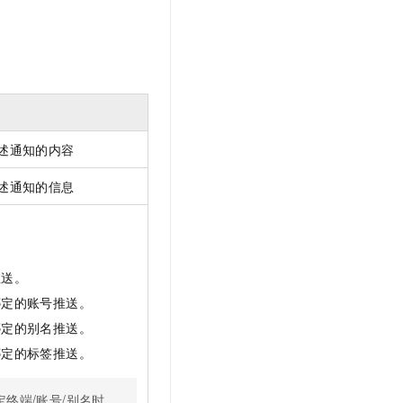
t.diy 一步搞定创意建站
构建大模型应用的安全防护体系
通过自然语言交互简化开发流程,全栈开发支持
通过阿里云安全产品对 AI 应用进行安全防护
述通知的内容
述通知的信息
推送。
绑定的账号推送。
绑定的别名推送。
绑定的标签推送。
终端/账号/别名时，