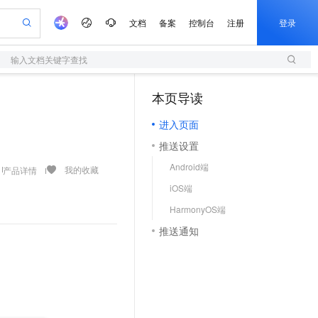
文档
备案
控制台
注册
登录
输入文档关键字查找
验
作计划
器
AI 活动
专业服务
服务伙伴合作计划
开发者社区
加入我们
服务平台百炼
阿里云 OPC 创新助力计划
本页导读
（0）
一站式生成采购清单，支持单品或批量购买
S
io：打造专属 AI 语音助手
S产品伙伴计划（繁花）
峰会
造的大模型服务与应用开发平台
轻量应用服务器
一句话生成原生可编辑精美 PPT 文稿
AI 生产力先锋
Al MaaS 服务伙伴赋能合作
域名
博文
Careers
至高可申请百万元
进入页面
性可伸缩的云计算服务
开启高性价比 AI 编程新体验
Qwen-Audio-3.0-Realtime 端到端实时语音角色扮演
输入一句话想法, 轻松生成专业的 PPT
先锋实践拓展 AI 生产力的边界
快速构建应用程序和网站，即刻迈出上云第一步
Token 补贴，五大权
计划
海大会
伙伴信用分合作计划
商标
问答
社会招聘
推送设置
益加速 OPC 成功
S
eek-V4-Pro
数字证书管理服务（原SSL证书）
一键部署幻兽帕鲁游戏服务器
飞天发布时刻
HOT
划
备案
电子书
校园招聘
Android端
pSeek-V4-Pro
视频创作，一键激活电商全链路生产力
全托管，含MySQL、PostgreSQL、SQL Server、MariaDB多引擎
实现全站HTTPS，呈现可信的WEB访问
一键购买专属联机服务器，轻松开启游戏
所见，即是所愿
我的收藏
产品详情
更多支持
划
公司注册
镜像站
iOS端
视频生成
语音识别与合成
专属 QwenPaw
短信服务
漫剧工坊：一站式动画创作平台
AI 实训营
HOT
合作伙伴培训与认证
HarmonyOS端
划
上云迁移
的智能体编程平台
站生成，高效打造优质广告素材
从聊天伙伴进化为能主动干活的本地数字员工
快速生产连贯的高质量长漫剧
从基础到进阶，Agent 创客手把手教你
国内短信简单易用，安全可靠，秒级触达，全球覆盖200+国家和地区。
e-1.1-T2V
Qwen3-TTS-Flash
lScope
我要反馈
查询合作伙伴
推送通知
畅细腻的高质量视频
离线语音合成大模型，多语言方言自适应，低延迟高稳定
n Alibaba Cloud ISV 合作
代维服务
olarDB
建企业门户网站
大数据开发治理平台 DataWorks
10 分钟搭建微信、支付宝小程序
创新加速
ope
登录合作伙伴管理后台
我要建议
站，无忧落地极速上线
以可视化方式快速构建移动和 PC 门户网站
100%兼容MySQL、PostgreSQL，兼容Oracle，支持集中和分布式
高效部署网站，快速应用到小程序
Data Agent 驱动的一站式 Data+AI 开发治理平台
e-1.1-I2V
Cosyvoice-V3-Flash
安全
畅自然，细节丰富
高表现力语音合成大模型，语音克隆听感自然
我要投诉
上云场景组合购
伴
边界网络安全防护产品
漫剧创作，剧本、分镜、视频高效生成
覆盖90%+业务场景，专享组合折扣价
2V
VPN
Fun-ASR