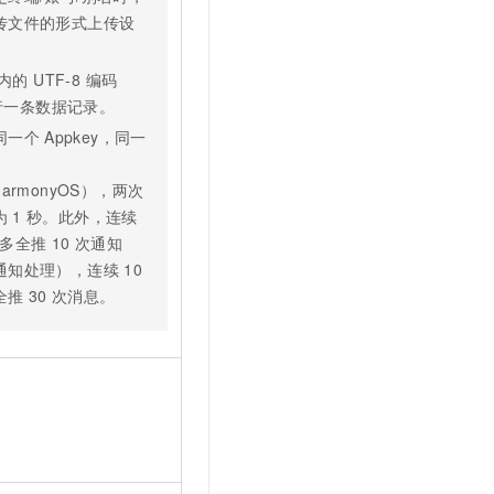
传文件的形式上传设
。
内的 UTF-8 编码
每行一条数据记录。
同一个
Appkey，同一
S/HarmonyOS），两次
为
1
秒。此外，连续
多全推
10
次通知
通知处理），连续
10
全推
30
次消息。