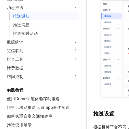
AI 产品 免费试用
网络
安全
云开发大赛
消息推送
Tableau 订阅
1亿+ 大模型 tokens 和 
推送通知
可观测
入门学习赛
中间件
AI空中课堂在线直播课
140+云产品 免费试用
推送消息
大模型服务
上云与迁云
产品新客免费试用，最长1
数据库
推送实时活动
生态解决方案
千问AI平台-Token Plan
企业出海
大模型ACA认证体验
数据统计
大数据计算
助力企业全员 AI 认知与能
行业生态解决方案
短信联动
政企业务
媒体服务
千问AI平台-模型体验
开发者生态解决方案
排查工具
在线体验全尺寸、多种模态
企业服务与云通信
计费数据
AI 开发和 AI 应用解决
Happy 系列大模型
访问控制
域名与网站
终端用户计算
实践教程
使用Demo快速体验移动推送
Serverless
大模型解决方案
阿里云移动推送+uni-app最佳实践
开发工具
推送设置
快速部署 Dify，高效搭建 
如何实现自定义通知铃声
迁移与运维管理
推送使用场景
根据目标平台不同