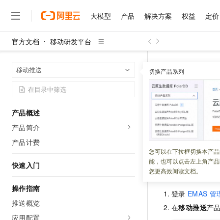
大模型
产品
解决方案
权益
定价
官方文档
移动研发平台
大模型
产品
解决方案
权益
定价
云市场
伙伴
服务
了解阿里云
精选产品
精选解决方案
普惠上云
产品定价
精选商城
成为销售伙伴
售前咨询
为什么选择阿里云
千问AI平台
移动研发平台
首页
移动推送
了解云产品的定价详情
切换产品系列
大模型服务平台百炼
千问办公，解锁你的工作
普惠上云 官方力荐
分销伙伴
在线服务
网站建设
什么是云计算
大
大模型服务与应用平台
企业级Agent产品，直接
云服务器38元/年起，超
推送通知
咨询伙伴
多端小程序
技术领先
云上成本管理
售后服务
千问大模型
Agency Agents：拥
官方推荐返现计划
大模型
大模型
精选产品
精选解决方案
Salesforce 国际版订阅
稳定可靠
产品概述
管理和优化成本
多元化、高性能、安全可靠
推荐新用户得奖励，单订单
更新时间：
2026-02-09
销售伙伴合作计划
自助服务
产品简介
友盟天域
安全合规
人工智能与机器学习
AI
文本生成
无影云电脑
HappyHorse 打造一
云工开物
本文介绍如何通过
无影生态合作计划
在线服务
产品计费
观测云
分析师报告
随时随地安全接入的云上超
高校专属算力普惠，学生认
计算
互联网应用开发
您可以在下拉框切换本产品
Qwen3.8-Max
HOT
Salesforce On Alibaba C
工单服务
能，也可以点击左上角产品
智能体时代全能旗舰模型
Tuya 物联网平台阿里云
研究报告与白皮书
快速入门
云解析DNS
快速拥有专属 OpenClaw
Consulting Partner 合
进入页面
大数据
容器
您更高效阅读文档。
免费试用
短信专区
蓝凌 OA
Qwen3.7-Plus
AI 大模型销售与服务生
操作指南
现代化应用
存储
天池大赛
登录
EMAS
管
能看、能想、能动手的多模
云原生大数据计算服务 Max
解决方案免费试用 新老
电子合同
推送概览
在
移动推送
产
面向分析的企业级SaaS模
最高领取价值200元试用
安全
网络与CDN
AI 算法大赛
Qwen3-VL-Plus
应用配置
畅捷通