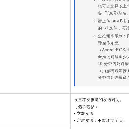
您可以选择以上
备
ID/账号/别名
请上传 30MB 以
的 txt 文件，
全推频率限制：
种操作系统
（Android/iO
全推的间隔至少
10
分钟内允许最
（消息转通知按
分钟内允许最多
设置本次推送的发送时间。
可选项包括：
• 立即发送
• 定时发送：不能超过
7
天。