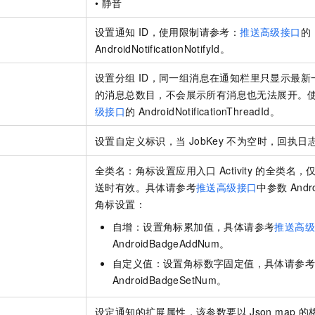
• 静音
设置通知
ID，使用限制请参考：
推送高级接口
的
AndroidNotificationNotifyId。
设置分组
ID，同一组消息在通知栏里只显示最新
的消息总数目，不会展示所有消息也无法展开。
级接口
的
AndroidNotificationThreadId。
设置自定义标识，当
JobKey
不为空时，回执日
全类名：角标设置应用入口
Activity
的全类名，仅
送时有效。具体请参考
推送高级接口
中参数
Andr
角标设置：
自增：设置角标累加值，具体请参考
推送高
AndroidBadgeAddNum。
自定义值：设置角标数字固定值，具体请参考
AndroidBadgeSetNum。
设定通知的扩展属性，该参数要以
Json map
的