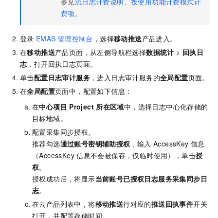
参见
流日志计费说明
、
按使用功能计费模式计
费项
。
登录
EMAS
管理控制台
，选择
移动推送
产品进入。
在
移动推送
产品页面，从左侧导航栏选择
数据统计
>
回执日
志
，打开回执日志页面。
单击
配置日志审计服务
，进入日志审计服务的
全局配置
页面。
在
全局配置
页面中，配置如下信息：
在
中心项目
Project
所在区域
中，选择日志中心化存储的
目标地域。
配置采集同步授权。
推荐勾选
通过账号密钥辅助授权
，输入
AccessKey
信息
（AccessKey
信息不会被保存，仅临时使用），单击
授
权
。
授权成功后，将显示
当前账号已授权日志服务采集同步日
志
。
在云产品列表中，将
移动推送
行对应的
推送回执事件
开关
打开，并配置存储时间。