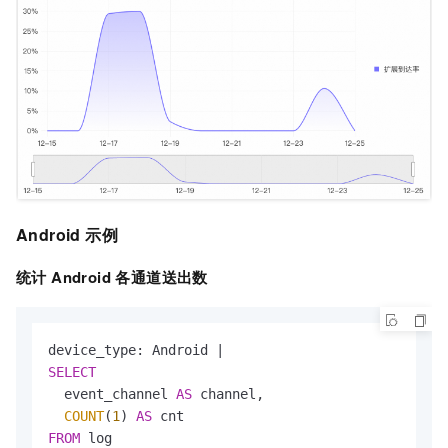
Android 示例
统计 Android 各通道送出数
device_type: Android 
|
SELECT
  event_channel 
AS
 channel,

COUNT
(
1
) 
AS
FROM