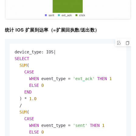
统计 IOS 扩展到达率（=扩展回执数/送出数）
device_type: IOS
|
SELECT
SUM
(

CASE
WHEN
 event_type 
=
'ext_ack'
THEN
1
ELSE
0
END
  ) 
*
1.0
/
SUM
(

CASE
WHEN
 event_type 
=
'sent'
THEN
1
ELSE
0