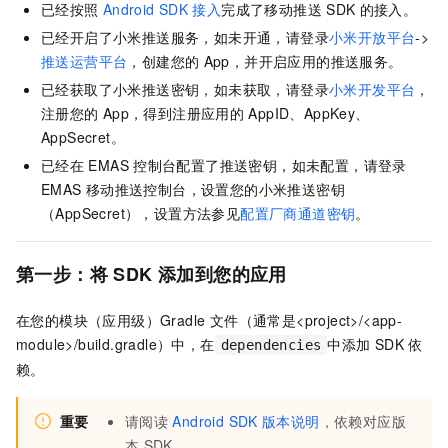
已经按照
Android SDK
接入
完成了移动推送
SDK
的接入。
已经开启了小米推送服务，如未开通，请登录
小米开放平台
->
推送运营平台
，创建您的
App，并开启应用的推送服务。
已经获取了小米推送密钥，如未获取，请登录
小米开发平台
，
注册您的
App，得到注册应用的
AppID、AppKey、
AppSecret。
已经在
EMAS
控制台配置了推送密钥，如未配置，请登录
EMAS
移动推送控制台，设置您的小米推送密钥
（AppSecret），设置方法参见
配置厂商通道密钥
。
第一步：将
SDK
添加到您的应用
在您的模块（应用级）Gradle 文件（通常是
<project>/<app-
module>/build.gradle
）中，在
中添加
SDK
依
dependencies
赖。
重要
请阅读
Android SDK
版本说明
，依赖对应版
本
SDK。