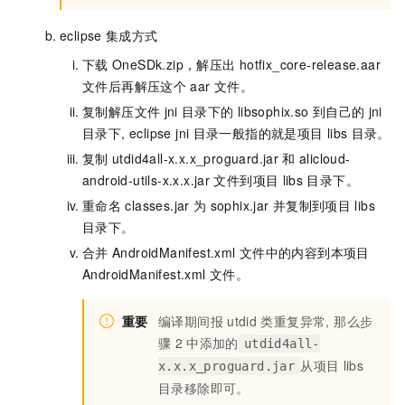
eclipse
集成方式
下载
OneSDk.zip，解压出
hotfix_core-release.aar
文件后再解压这个
aar
文件。
复制解压文件
jni
目录下的
libsophix.so
到自己的
jni
目录下, eclipse jni
目录一般指的就是项目
libs
目录。
复制
utdid4all-x.x.x_proguard.jar
和
alicloud-
android-utils-x.x.x.jar
文件到项目
libs
目录下。
重命名
classes.jar
为
sophix.jar
并复制到项目
libs
目录下。
合并
AndroidManifest.xml
文件中的内容到本项目
AndroidManifest.xml
文件。
重要
编译期间报
utdid
类重复异常, 那么步
骤
2
中添加的
utdid4all-
从项目
libs
x.x.x_proguard.jar
目录移除即可。