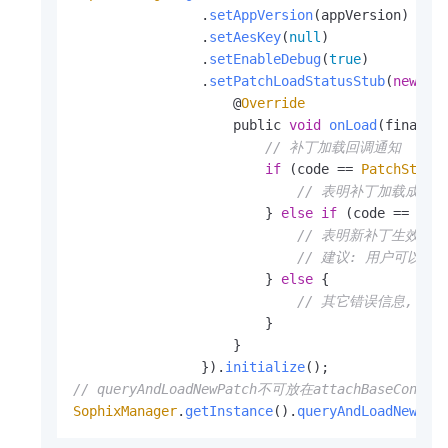
                .
setAppVersion
(appVersion)

                .
setAesKey
(
null
)

                .
setEnableDebug
(
true
)

                .
setPatchLoadStatusStub
(
new
Pa
                    @
Override
                    public 
void
onLoad
(
final i
// 补丁加载回调通知
if
 (code == 
PatchStatu
// 表明补丁加载成功
                        } 
else
if
 (code == 
Pat
// 表明新补丁生效需
// 建议: 用户可以监听
                        } 
else
 {

// 其它错误信息, 查看P
                        }

                    }

                }).
initialize
// queryAndLoadNewPatch不可放在attachBase
SophixManager
.
getInstance
().
queryAndLoadNewPat