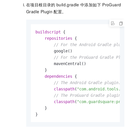
在项目根目录的
build.gradle
中添加如下
ProGuard
Gradle Plugin
配置。
buildscript
 {

repositories
 {

// For the Android Gradle plugin
        google()

// For the ProGuard Gradle Plugi
        mavenCentral()

    }

dependencies
 {

// The Android Gradle plugin.
classpath
(
"com.android.tools.bui
// The ProGuard Gradle plugin.
classpath
(
"com.guardsquare:progu
    }

}