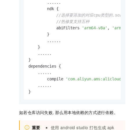
        ......

        ndk {

//选择要添加的对应cpu类型的.so库。
//热修复支持五种
            abiFilters 
'arm64-v8a'
, 
'armeab
        }

        ......

    }

    ......

}

dependencies {

    ......

        compile 
'com.aliyun.ams:alicloud-an
    ......

}
如若仓库访问失败, 那么用本地依赖的方式进行依赖。
重要
使用
android studio
打包生成
apk