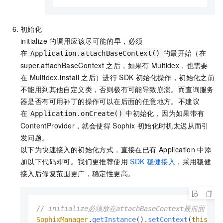
初始化
initialize
的调用应该尽可能的早，必须
在
的最开始（在
Application.attachBaseContext()
super.attachBaseContext
之后，如果有
Multidex，也需要
在
Multidex.install
之后）进行
SDK
初始化操作，初始化之前
不能用到其他自定义类，否则极有可能导致崩溃。而查询服务
器是否有可用补丁的操作可以在后面的任意地方。不建议
在
中初始化，因为如果带有
Application.onCreate()
ContentProvider，就会使得
Sophix
初始化时机太迟从而引
发问题。
以下为快速接入的初始化方式，直接在已有
Application
中添
加以下代码即可。我们更推荐使用
SDK
稳健接入
，采用稳健
接入后修复范围更广，稳定性更高。
// initialize必须放在attachBaseContext最
SophixManager
.
getInstance
().
setContext
(
this
)
