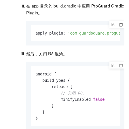
在
app
目录的
build.gradle
中应用
ProGuard Gradle
Plugin。
apply plugin: 
'com.guardsquare.proguard'
然后，关闭
R8
混淆。
android {

   buildTypes {

       release {

// 关闭 R8.
           minifyEnabled 
false
       }

   }

}