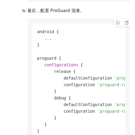
最后，配置
ProGuard
混淆。
android {

   ...

}

proguard {

configurations
 {

       release {

           defaultConfiguration 
'proguar
           configuration 
'proguard-rules
       }

       debug {

           defaultConfiguration 
'proguar
           configuration 
'proguard-rules
       }

   }

}