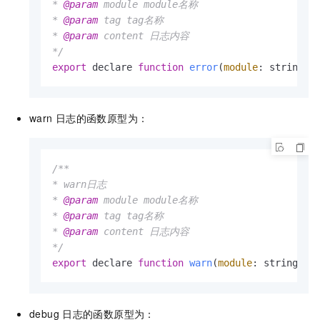
* 
@param
 module module名称

* 
@param
 tag tag名称

* 
@param
 content 日志内容

*/
export
 declare 
function
error
(
module
: string, 
warn
日志的函数原型为：
/**

* warn日志

* 
@param
 module module名称

* 
@param
 tag tag名称

* 
@param
 content 日志内容

*/
export
 declare 
function
warn
(
module
: string, t
debug
日志的函数原型为：