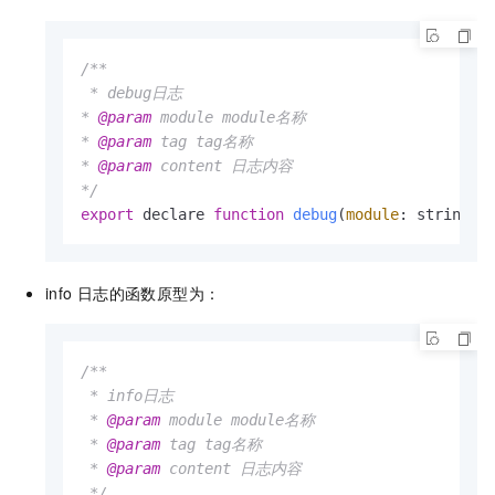
/**

 * debug日志

* 
@param
 module module名称

* 
@param
 tag tag名称

* 
@param
 content 日志内容

*/
export
 declare 
function
debug
(
module
: string, 
info
日志的函数原型为：
/**

 * info日志

 * 
@param
 module module名称

 * 
@param
 tag tag名称

 * 
@param
 content 日志内容

 */