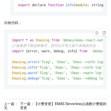
export
 declare 
function
info
(
module
: string, t
示例代码：
import
 * 
as
EmasLog
from
'@emas/emas-react-native-
//或者用下面这种形式，也可以只导入某个具体的方法
import
 {error, warn, debug, info} 
from
'@emas/ema
EmasLog
.
error
(
'TLog'
, 
'Emas'
, 
'Emas-->info log'
EmasLog
.
info
(
'TLog'
, 
'Emas'
, 
'Emas-->info log'
EmasLog
.
warn
(
'TLog'
, 
'Emas'
, 
'Emas-->warn log'
EmasLog
.
debug
(
'TLog'
, 
'Emas'
, 
'Emas-->debug log'
);
上一篇：
下一篇：
【计费变更】EMAS Serverless云函数计费规则
无
变更